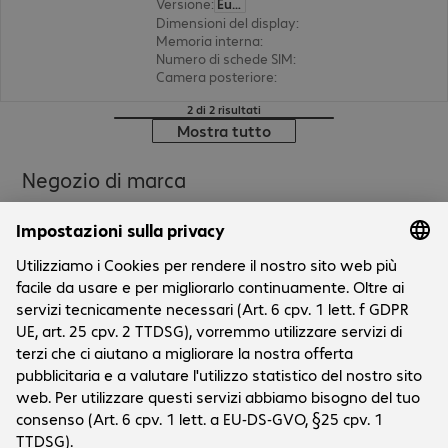
Versione
:
Europa
Dimensioni del display
:
16,9 cm (6,67")
Memoria interna
:
512 GB
Numero di schede SIM
:
2 (dual SIM)
Camera posteriore
:
triplo
2 di 2 risultati
Mostra tutto
Negozio di marca
Aziende
L'azienda