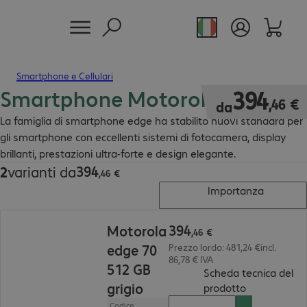
Smartphone e Cellulari
Smartphone Motorola edge
394,46 €
394
,
46
€
da
La famiglia di smartphone edge ha stabilito nuovi standard per
gli smartphone con eccellenti sistemi di fotocamera, display
brillanti, prestazioni ultra-forte e design elegante.
394
2
varianti da
394,46 €
,
46
€
Importanza
394,46 €
394
Motorola
,
46
€
edge 70
Prezzo lordo: 481,24 €incl.
86,78 € IVA
512 GB
Scheda tecnica del
grigio
(
PDF, 86.9 KB
prodotto
Codice