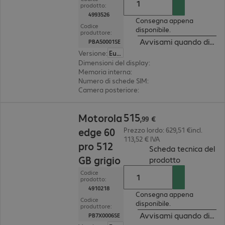
prodotto:
4993526
Consegna appena
Codice
disponibile.
produttore:
Avvisami quando dispon
PBA50001SE
Versione
:
Europa
Dimensioni del display
:
16,9 cm (6,67")
Memoria interna
:
512 GB
Numero di schede SIM
:
2 (dual SIM)
Camera posteriore
:
triplo
515,99 €
515
Motorola
,
99
€
edge 60
Prezzo lordo: 629,51 €incl.
113,52 € IVA
pro 512
Scheda tecnica del
GB grigio
(
PDF, 149.92
prodotto
Codice
prodotto:
4910218
Consegna appena
Codice
disponibile.
produttore:
Avvisami quando dispon
PB7X0006SE