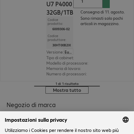
U7 P4000
32GB/1TB
Consegna di 11. agosto.
Sono rimasti solo pochi
Codice
articoli in magazzino.
prodotto:
6009306-02
Codice
produttore:
30HT00B2IX
Versione
:
Europa
Tipo di cabinet
:
tower
Modello di processore
:
Intel Core Ultra 7 265K, 
Memoria di lavoro
:
32 GB
Numero di processori
:
1
1 di 1 risultato
Mostra tutto
Negozio di marca