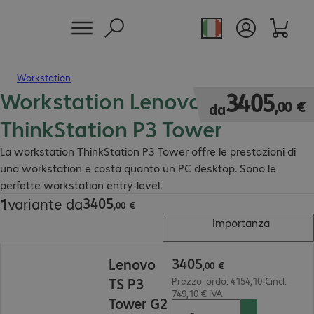
Workstation
Workstation Lenovo
3405,00 €
3405
,
00
€
da
ThinkStation P3 Tower
La workstation ThinkStation P3 Tower offre le prestazioni di
una workstation e costa quanto un PC desktop. Sono le
perfette workstation entry-level.
3405
1
variante da
3405,00 €
,
00
€
Importanza
3405,00 €
3405
Lenovo
,
00
€
TS P3
Prezzo lordo: 4154,10 €incl.
749,10 € IVA
Tower G2