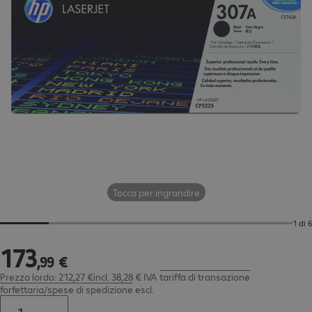
Tocca per ingrandire
1 di 6
173
173,99 €
,
99
€
Prezzo lordo: 212,27 €incl. 38,28 € IVA
tariffa di transazione
forfettaria/spese di spedizione
escl.