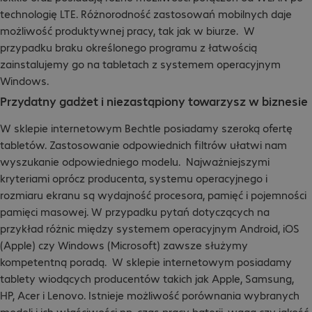
technologię LTE. Różnorodność zastosowań mobilnych daje
możliwość produktywnej pracy, tak jak w biurze. W
przypadku braku określonego programu z łatwością
zainstalujemy go na tabletach z systemem operacyjnym
Windows.
Przydatny gadżet i niezastąpiony towarzysz w biznesie
W sklepie internetowym Bechtle posiadamy szeroką ofertę
tabletów. Zastosowanie odpowiednich filtrów ułatwi nam
wyszukanie odpowiedniego modelu. Najważniejszymi
kryteriami oprócz producenta, systemu operacyjnego i
rozmiaru ekranu są wydajność procesora, pamięć i pojemności
pamięci masowej. W przypadku pytań dotyczących na
przykład różnic między systemem operacyjnym Android, iOS
(Apple) czy Windows (Microsoft) zawsze służymy
kompetentną poradą. W sklepie internetowym posiadamy
tablety wiodących producentów takich jak Apple, Samsung,
HP, Acer i Lenovo. Istnieje możliwość porównania wybranych
modeli i ich właściwości np. czas pracy baterii, waga czy jakość