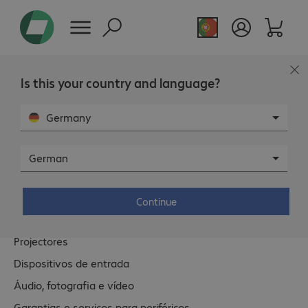
Is this your country and language?
O portefólio Bechtle
Germany
Periféricos.
German
Monitores
Continue
Public Displays
Projectores
Dispositivos de entrada
Áudio, fotografia e vídeo
Garantias e serviços para periféricos