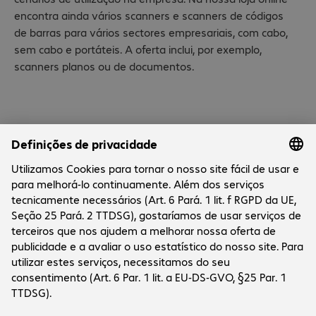
encontra ainda vários scanners e scanners de códigos
de barras para vários sectores empresariais, com cabo,
sem cabo e portáteis. A oferta inclui, por exemplo,
scanners planos ou de documentos.