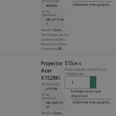
Nº de artigo:
Informar-me quando est
6003205
Nº de
fabricante:
MR.JYT11.00
1
Versão
:
Europa
Tecnologia de luz
:
laser
Luminosidade
:
4000 lúmenes ANSI
Resolução física
:
1920 x 1080 FHD
Contraste
:
50 000:1
515,99 €
515
Projector
,
99
€
Acer
Preço ilíquido: 634,67 € incl.
118,68 € IVA
X1528Ki
Nº de artigo:
4773108
Entrega assim que
Nº de
disponível
fabricante:
Informar-me quando est
MR.JW011.0
01
Versão
:
Europa