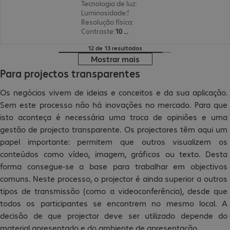
Tecnologia de luz
:
lâmpada
Luminosidade
:
5200 lúmenes ANSI
Resolução física
:
1920 x 1080 FHD
Contraste
:
10 000:1
12 de 13 resultados
Mostrar mais
Para projectos transparentes
Os negócios vivem de ideias e conceitos e da sua aplicação.
Sem este processo não há inovações no mercado. Para que
isto aconteça é necessária uma troca de opiniões e uma
gestão de projecto transparente. Os projectores têm aqui um
papel importante: permitem que outros visualizem os
conteúdos como vídeo, imagem, gráficos ou texto. Desta
forma consegue-se a base para trabalhar em objectivos
comuns. Neste processo, o projector é ainda superior a outros
tipos de transmissão (como a videoconferência), desde que
todos os participantes se encontrem no mesmo local. A
decisão de que projector deve ser utilizado depende do
material apresentado e do ambiente de apresentação.