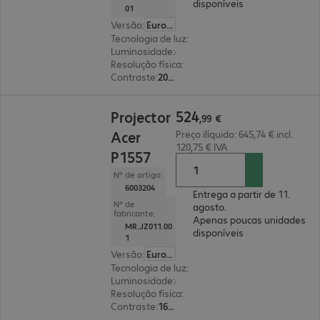
disponíveis
01
Versão
:
Europa
Tecnologia de luz
:
lâmpada
Luminosidade
:
4800 lúmenes ANSI
Resolução física
:
1280 x 800 WXGA
Contraste
:
20 000:1
524,99 €
524
Projector
,
99
€
Acer
Preço ilíquido: 645,74 € incl.
120,75 € IVA
P1557
Nº de artigo:
6003204
Entrega a partir de 11.
Nº de
agosto.
fabricante:
Apenas poucas unidades
MR.JZ011.00
disponíveis
1
Versão
:
Europa
Tecnologia de luz
:
lâmpada
Luminosidade
:
4800 lúmenes ANSI
Resolução física
:
1920 x 1080 FHD
Contraste
:
16 000:1