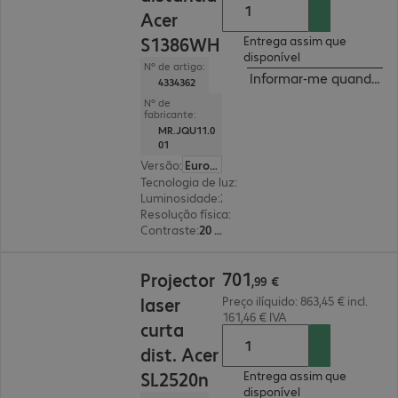
Acer
S1386WH
Entrega assim que
disponível
Nº de artigo:
Informar-me quando est
4334362
Nº de
fabricante:
MR.JQU11.0
01
Versão
:
Europa
Tecnologia de luz
:
lâmpada
Luminosidade
:
3600 lúmenes ANSI
Resolução física
:
1280 x 800 WXGA
Contraste
:
20 000:1
701,99 €
701
Projector
,
99
€
laser
Preço ilíquido: 863,45 € incl.
161,46 € IVA
curta
dist. Acer
SL2520n
Entrega assim que
disponível