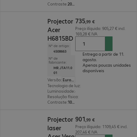
Contraste
:
20 000:1
735,99 €
735
Projector
,
99
€
Acer
Preço ilíquido: 905,27 € incl.
169,28 € IVA
H6815BD
Nº de artigo:
4508663
Entrega a partir de 11.
Nº de
agosto.
fabricante:
Apenas poucas unidades
MR.JTA11.0
disponíveis
01
Versão
:
Europa
Tecnologia de luz
:
lâmpada
Luminosidade
:
4000 lúmenes ANSI
Resolução física
:
3840 x 2160 4K UHD
Contraste
:
10 000:1
901,99 €
901
Projector
,
99
€
laser
Preço ilíquido: 1109,45 € incl.
207,46 € IVA
Acer Vero