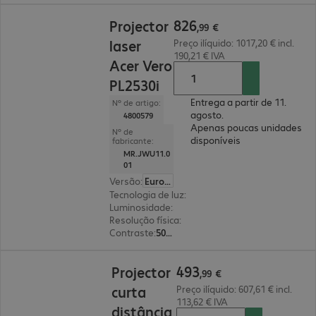
826,99 €
826
Projector
,
99
€
laser
Preço ilíquido: 1017,20 € incl.
190,21 € IVA
Acer Vero
PL2530i
Entrega a partir de 11.
Nº de artigo:
agosto.
4800579
Apenas poucas unidades
Nº de
disponíveis
fabricante:
MR.JWU11.0
01
Versão
:
Europa
Tecnologia de luz
:
laser
Luminosidade
:
5000 lúmenes ANSI
Resolução física
:
1920 x 1080 FHD
Contraste
:
50 000:1
493,99 €
493
Projector
,
99
€
curta
Preço ilíquido: 607,61 € incl.
113,62 € IVA
distância