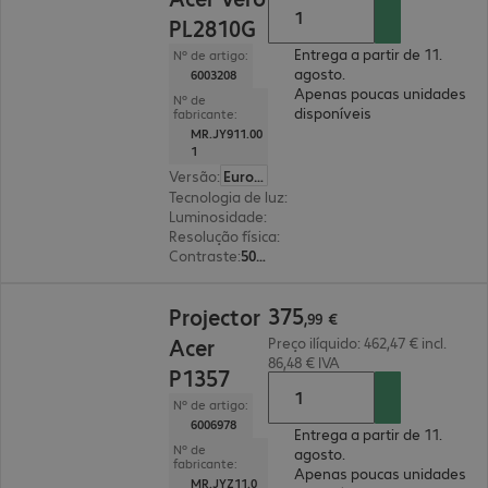
PL2810G
Entrega a partir de 11.
Nº de artigo:
agosto.
6003208
Apenas poucas unidades
Nº de
disponíveis
fabricante:
MR.JY911.00
1
Versão
:
Europa
Tecnologia de luz
:
laser
Luminosidade
:
1000 lúmenes ANSI
Resolução física
:
3840 x 2160 4K UHD
Contraste
:
50 000:1
375,99 €
375
Projector
,
99
€
Acer
Preço ilíquido: 462,47 € incl.
86,48 € IVA
P1357
Nº de artigo:
6006978
Entrega a partir de 11.
Nº de
agosto.
fabricante:
Apenas poucas unidades
MR.JYZ11.0