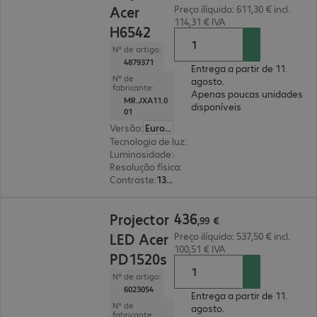
Acer
Preço ilíquido: 611,30 € incl.
114,31 € IVA
H6542
Nº de artigo:
4879371
Entrega a partir de 11.
Nº de
agosto.
fabricante:
Apenas poucas unidades
MR.JXA11.0
disponíveis
01
Versão
:
Europa
Tecnologia de luz
:
lâmpada
Luminosidade
:
4000 lúmenes ANSI
Resolução física
:
1920 x 1080 FHD
Contraste
:
13 000:1
436,99 €
436
Projector
,
99
€
LED Acer
Preço ilíquido: 537,50 € incl.
100,51 € IVA
PD1520s
Nº de artigo:
6023054
Entrega a partir de 11.
Nº de
agosto.
fabricante: