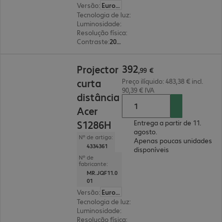
Versão
:
Europa
Tecnologia de luz
:
lâmpada
Luminosidade
:
3600 lúmenes ANSI
Resolução física
:
1280 x 800 WXGA
Contraste
:
20 000:1
392,99 €
392
Projector
,
99
€
curta
Preço ilíquido: 483,38 € incl.
90,39 € IVA
distância
Acer
S1286H
Entrega a partir de 11.
agosto.
Nº de artigo:
Apenas poucas unidades
4334361
disponíveis
Nº de
fabricante:
MR.JQF11.0
01
Versão
:
Europa
Tecnologia de luz
:
lâmpada
Luminosidade
:
3500 lúmenes ANSI
Resolução física
:
1024 x 768 XGA