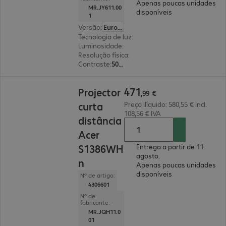
Apenas poucas unidades
MR.JY611.00
disponíveis
1
Versão
:
Europa
Tecnologia de luz
:
LED
Luminosidade
:
1200 lúmenes ANSI
Resolução física
:
1920 x 1080 FHD
Contraste
:
5000:1
471,99 €
471
Projector
,
99
€
curta
Preço ilíquido: 580,55 € incl.
108,56 € IVA
distância
Acer
S1386WH
Entrega a partir de 11.
agosto.
n
Apenas poucas unidades
disponíveis
Nº de artigo:
4306601
Nº de
fabricante:
MR.JQH11.0
01