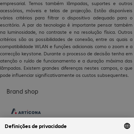
empresarial. Temos também lâmpadas, suportes e outros
acessórios, móveis e telas de projecção. Estão disponíveis
vários critérios para filtrar o dispositivo adequado para o
escritório. A par da tecnologia é importante pensar também
na luminosidade, no contraste e na resolução física. Outros
critérios são as possibilidades de conexão, entre as quais a
compatibilidade WLAN e funções adicionais como o zoom e a
correcção keystone. Durante o processo de decisão tenha em
atenção o ruído de funcionamento e a duração máxima das
lâmpadas. Existem grandes diferenças nestes campos, o que
pode influenciar significativamente os custos subsequentes.
Brand shop