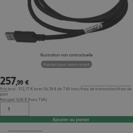
Illustration non contractuelle
Pointez pour zoom avant
257
257,99 €
,
99
€
Prix brut : 312,17 € avec 54,18 € de TVA
hors
frais de transaction/frais de
port
Recupel: 0,06 € (hors TVA)
Ajouter au panier