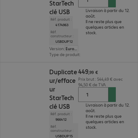
StarTech
clé USB
Livraison à partir du 12.
août.
Réf. produit :
Il ne reste plus que
4174963
quelques articles en
Réf.
stock.
constructeur :
USBDUP12
Version
:
Europe
Type de produit
:
station de copie
449,99 €
449
Duplicate
,
99
€
ur/efface
Prix brut : 544,49 € avec
94,50 € de TVA
ur
StarTech
clé USB
Livraison à partir du 12.
août.
Réf. produit :
Il ne reste plus que
966412
quelques articles en
Réf.
stock.
constructeur :
USBDUP15