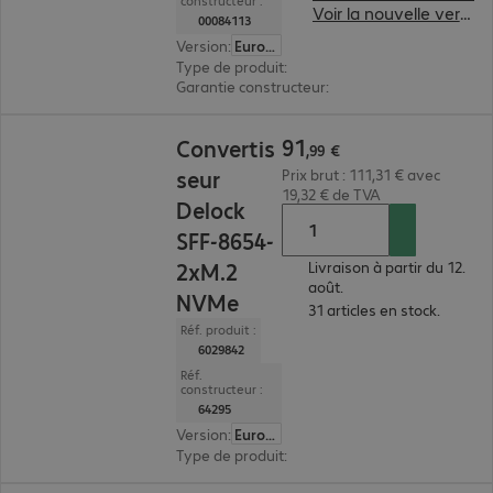
constructeur :
Voir la nouvelle version du produit
00084113
Version
:
Europe
Type de produit
:
sacoche
Garantie constructeur
:
2 ans de retour atelier (
91,99 €
91
Convertis
,
99
€
seur
Prix brut : 111,31 € avec
19,32 € de TVA
Delock
SFF-8654-
2xM.2
Livraison à partir du 12.
août.
NVMe
31 articles en stock.
Réf. produit :
6029842
Réf.
constructeur :
64295
Version
:
Europe
Type de produit
:
convertisseur