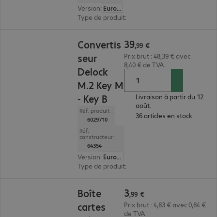
Version
:
Europe
Type de produit
:
station de copie
39,99 €
39
Convertis
,
99
€
seur
Prix brut : 48,39 € avec
8,40 € de TVA
Delock
M.2 Key M
- Key B
Livraison à partir du 12.
août.
Réf. produit :
36 articles en stock.
6029710
Réf.
constructeur :
64354
Version
:
Europe
Type de produit
:
convertisseur
3,99 €
3
Boîte
,
99
€
cartes
Prix brut : 4,83 € avec 0,84 €
de TVA