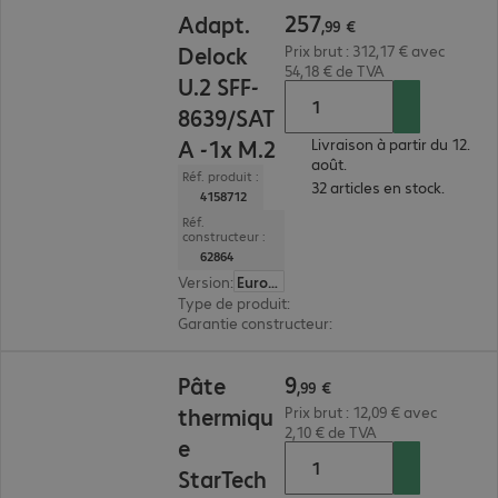
257,99 €
257
Adapt.
,
99
€
Delock
Prix brut : 312,17 € avec
54,18 € de TVA
U.2 SFF-
8639/SAT
A -1x M.2
Livraison à partir du 12.
août.
Réf. produit :
32 articles en stock.
4158712
Réf.
constructeur :
62864
Version
:
Europe
Type de produit
:
adaptateur
Garantie constructeur
:
3 ans de retour atelier (
9,99 €
9
Pâte
,
99
€
thermiqu
Prix brut : 12,09 € avec
2,10 € de TVA
e
StarTech