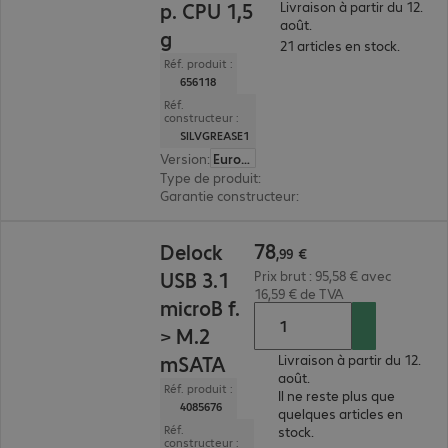
p. CPU 1,5
Livraison à partir du 12.
août.
g
21 articles en stock.
Réf. produit :
656118
Réf.
constructeur :
SILVGREASE1
Version
:
Europe
Type de produit
:
pâte thermoconductrice
Garantie constructeur
:
10 ans de retour atelier 
78,99 €
78
Delock
,
99
€
USB 3.1
Prix brut : 95,58 € avec
16,59 € de TVA
microB f.
> M.2
mSATA
Livraison à partir du 12.
août.
Réf. produit :
Il ne reste plus que
4085676
quelques articles en
Réf.
stock.
constructeur :