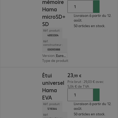
mémoire
Hama
microSD+
Livraison à partir du 12.
août.
SD
50 articles en stock.
Réf. produit :
4893304
Réf.
constructeur :
00095988
Version
:
Europe
Type de produit
:
boîte de rangement
23,99 €
23
Étui
,
99
€
universel
Prix brut : 29,03 € avec
5,04 € de TVA
Hama
EVA
Livraison à partir du 12.
Réf. produit :
août.
519344
50 articles en stock.
Réf.