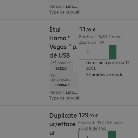
Version
:
Europe
Type de produit
:
sacoche
11,99 €
11
Étui
,
99
€
Hama "
Prix brut : 14,51 € avec
2,52 € de TVA
Vegas " p.
clé USB
Livraison à partir du 12.
Réf. produit :
août.
953220
50 articles en stock.
Réf.
constructeur :
00084409
Version
:
Europe
Type de produit
:
sacoche
129,99 €
129
Duplicate
,
99
€
ur/efface
Prix brut : 157,29 € avec
27,30 € de TVA
ur