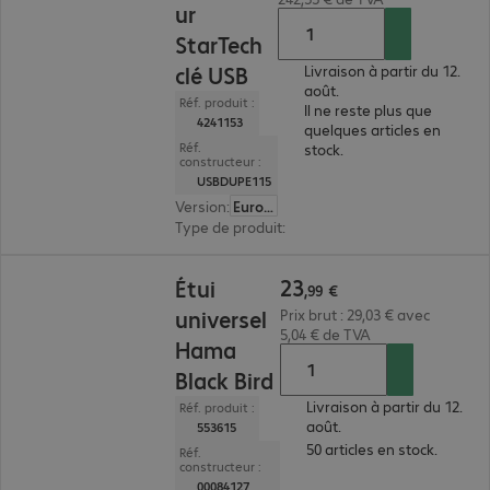
ur
StarTech
clé USB
Livraison à partir du 12.
août.
Réf. produit :
Il ne reste plus que
4241153
quelques articles en
Réf.
stock.
constructeur :
USBDUPE115
Version
:
Europe
Type de produit
:
station de copie
23,99 €
23
Étui
,
99
€
universel
Prix brut : 29,03 € avec
5,04 € de TVA
Hama
Black Bird
Livraison à partir du 12.
Réf. produit :
août.
553615
50 articles en stock.
Réf.
constructeur :
00084127