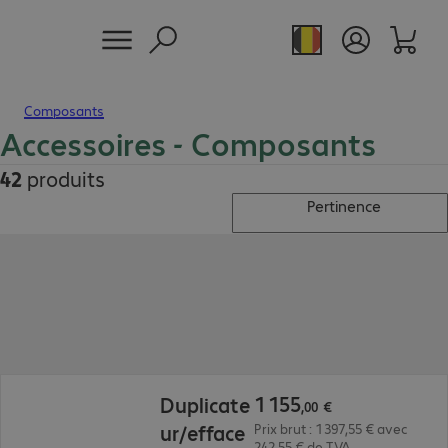
Composants
Accessoires - Composants
42
produits
Pertinence
1 155,00 €
1
155
Duplicate
,
00
€
ur/efface
Prix brut : 1 397,55 € avec
242,55 € de TVA