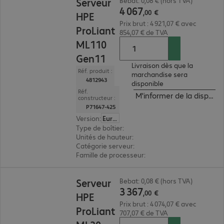
Serveur
Bebat: 0,08 € (hors TVA)
4
067
,
00
€
HPE
Prix brut : 4 921,07 € avec
ProLiant
854,07 € de TVA
ML110
Gen11
Livraison dès que la
Réf. produit :
marchandise sera
4812943
disponible
Réf.
M'informer de la disponibi
constructeur :
P71647-425
Version
:
Europe
Type de boîtier
:
tour
Unités de hauteur
:
4,5 U
Catégorie serveur
:
monoprocesseur
Famille de processeur
:
Intel xeon Bronze
3 367,00 €
Serveur
Bebat: 0,08 € (hors TVA)
3
367
,
00
€
HPE
Prix brut : 4 074,07 € avec
ProLiant
707,07 € de TVA