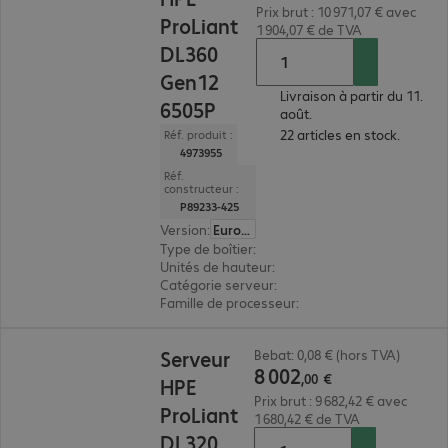
Prix brut : 10 971,07 € avec
ProLiant
1 904,07 € de TVA
DL360
Gen12
Livraison à partir du 11.
6505P
août.
22 articles en stock.
Réf. produit :
4973955
Réf.
constructeur :
P89233-425
Version
:
Europe
Type de boîtier
:
rack
Unités de hauteur
:
1 U
Catégorie serveur
:
biprocesseur
Famille de processeur
:
Intel Xeon 6
8 002,00 €
Serveur
Bebat: 0,08 € (hors TVA)
8
002
,
00
€
HPE
Prix brut : 9 682,42 € avec
ProLiant
1 680,42 € de TVA
DL320