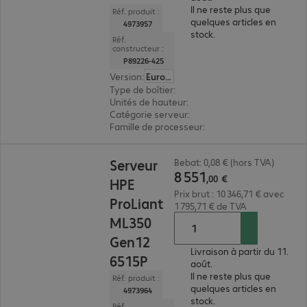
Il ne reste plus que
Réf. produit :
quelques articles en
4973957
stock.
Réf.
constructeur :
P89226-425
Version
:
Europe
Type de boîtier
:
rack
Unités de hauteur
:
1 U
Catégorie serveur
:
biprocesseur
Famille de processeur
:
Intel Xeon 6
8 551,00 €
Serveur
Bebat: 0,08 € (hors TVA)
8
551
,
00
€
HPE
Prix brut : 10 346,71 € avec
ProLiant
1 795,71 € de TVA
ML350
Gen12
Livraison à partir du 11.
6515P
août.
Il ne reste plus que
Réf. produit :
quelques articles en
4973964
stock.
Réf.