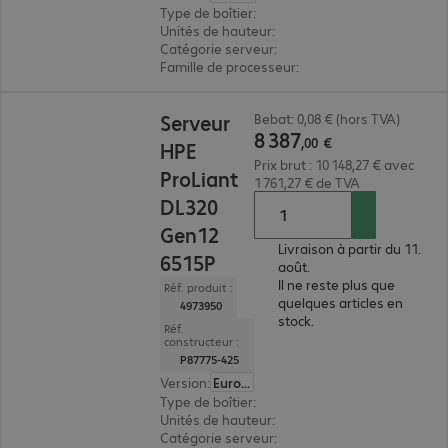
Type de boîtier
:
rack
Unités de hauteur
:
2 U
Catégorie serveur
:
biprocesseur
Famille de processeur
:
Intel Xeon 6
8 387,00 €
Serveur
Bebat: 0,08 € (hors TVA)
8
387
,
00
€
HPE
Prix brut : 10 148,27 € avec
ProLiant
1 761,27 € de TVA
DL320
Gen12
Livraison à partir du 11.
6515P
août.
Il ne reste plus que
Réf. produit :
quelques articles en
4973950
stock.
Réf.
constructeur :
P87775-425
Version
:
Europe
Type de boîtier
:
rack
Unités de hauteur
:
1 U
Catégorie serveur
:
monoprocesseur