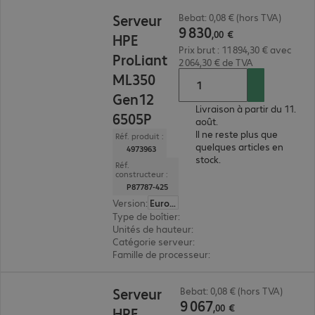
9 830,00 €
Serveur
Bebat: 0,08 € (hors TVA)
9
830
,
00
€
HPE
Prix brut : 11 894,30 € avec
ProLiant
2 064,30 € de TVA
ML350
Gen12
Livraison à partir du 11.
6505P
août.
Il ne reste plus que
Réf. produit :
quelques articles en
4973963
stock.
Réf.
constructeur :
P87787-425
Version
:
Europe
Type de boîtier
:
tour
Unités de hauteur
:
4 U
Catégorie serveur
:
biprocesseur
Famille de processeur
:
Intel Xeon 6
9 067,00 €
Serveur
Bebat: 0,08 € (hors TVA)
9
067
,
00
€
HPE