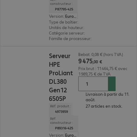
constructeur :
P87795-425
Version
:
Europe
Type de boîtier
:
tour
Unités de hauteur
:
4 U
Catégorie serveur
:
biprocesseur
Famille de processeur
:
Intel Xeon 6
9 475,00 €
Serveur
Bebat: 0,08 € (hors TVA)
9
475
,
00
€
HPE
Prix brut : 11 464,75 € avec
ProLiant
1 989,75 € de TVA
DL380
Gen12
Livraison à partir du 11.
6505P
août.
27 articles en stock.
Réf. produit :
4973959
Réf.
constructeur :
P89316-425
Version
:
Europe