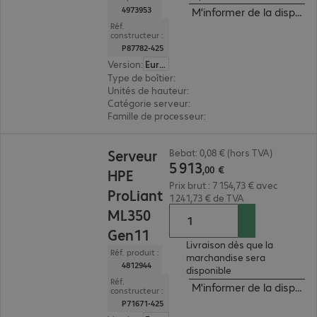
4973953
M'informer de la disponibi
Réf.
constructeur :
P87782-425
Version
:
Europe
Type de boîtier
:
rack
Unités de hauteur
:
2 U
Catégorie serveur
:
monoprocesseur
Famille de processeur
:
Intel Xeon 6
5 913,00 €
Serveur
Bebat: 0,08 € (hors TVA)
5
913
,
00
€
HPE
Prix brut : 7 154,73 € avec
ProLiant
1 241,73 € de TVA
ML350
Gen11
Livraison dès que la
Réf. produit :
marchandise sera
4812944
disponible
Réf.
M'informer de la disponibi
constructeur :
P71671-425