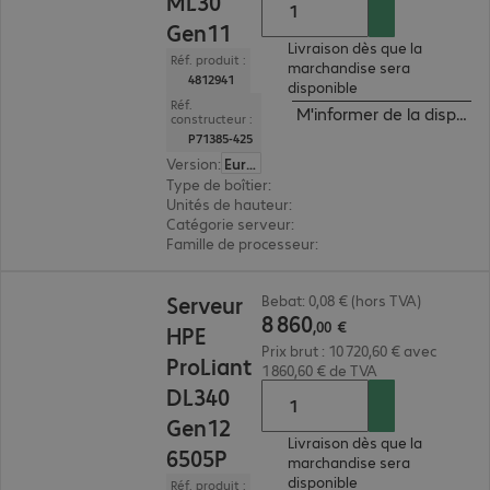
ML30
Gen11
Livraison dès que la
Réf. produit :
marchandise sera
4812941
disponible
Réf.
M'informer de la disponibi
constructeur :
P71385-425
Version
:
Europe
Type de boîtier
:
tour
Unités de hauteur
:
4 U
Catégorie serveur
:
monoprocesseur
Famille de processeur
:
Intel Xeon E
8 860,00 €
Serveur
Bebat: 0,08 € (hors TVA)
8
860
,
00
€
HPE
Prix brut : 10 720,60 € avec
ProLiant
1 860,60 € de TVA
DL340
Gen12
Livraison dès que la
6505P
marchandise sera
disponible
Réf. produit :