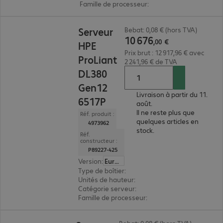
Famille de processeur
:
Intel Xeon 6
10 676,00 €
Serveur
Bebat: 0,08 € (hors TVA)
10
676
,
00
€
HPE
Prix brut : 12 917,96 € avec
ProLiant
2 241,96 € de TVA
DL380
Gen12
Livraison à partir du 11.
6517P
août.
Il ne reste plus que
Réf. produit :
quelques articles en
4973962
stock.
Réf.
constructeur :
P89227-425
Version
:
Europe
Type de boîtier
:
rack
Unités de hauteur
:
2 U
Catégorie serveur
:
biprocesseur
Famille de processeur
:
Intel Xeon 6
4 067,00 €