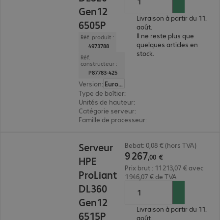
Gen12
Livraison à partir du 11.
6505P
août.
Il ne reste plus que
Réf. produit :
quelques articles en
4973788
stock.
Réf.
constructeur :
P87783-425
Version
:
Europe
Type de boîtier
:
rack
Unités de hauteur
:
1 U
Catégorie serveur
:
monoprocesseur
Famille de processeur
:
Intel Xeon 6
9 267,00 €
Serveur
Bebat: 0,08 € (hors TVA)
9
267
,
00
€
HPE
Prix brut : 11 213,07 € avec
ProLiant
1 946,07 € de TVA
DL360
Gen12
Livraison à partir du 11.
6515P
août.