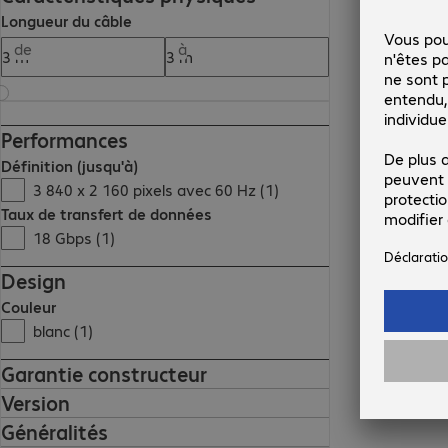
Longueur du câble
de
à
Performances
Définition (jusqu'à)
3 840 x 2 160 pixels avec 60 Hz (1)
Taux de transfert de données
18 Gbps (1)
Design
Couleur
blanc (1)
Garantie constructeur
Version
Généralités