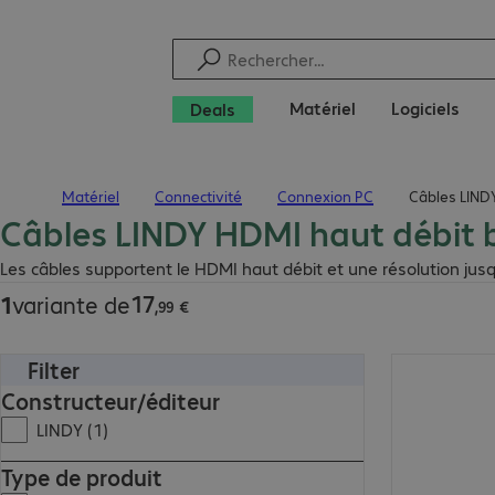
Matériel
Logiciels
Deals
Matériel
Connectivité
Connexion PC
Câbles LIND
Page d’accueil
Câbles LINDY HDMI haut débit 
17,99 €
Les câbles supportent le HDMI haut débit et une résolution jusq
17
1
variante de
,
99
€
Filter
17,99 €
Constructeur/éditeur
LINDY (1)
Type de produit