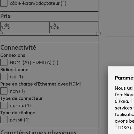
câble écran/adaptateur (1)
Prix
de
à
Connectivité
Connexions
HDMI (A) | HDMI (A) (1)
Bidirectionnel
oui (1)
Prise en charge d'Ethernet avec HDMI
non (1)
Type de connecteur
m. - m. (1)
Type de câblage
passif (1)
Caractéristiques physiques