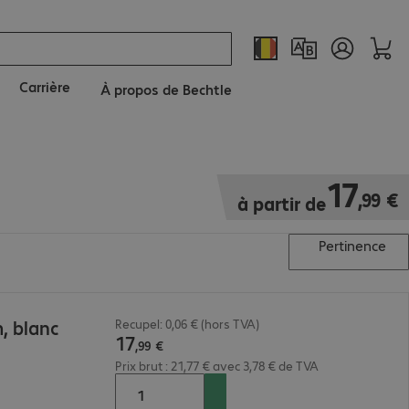
Carrière
À propos de Bechtle
17,99 €
17
,
99
€
à partir de
Pertinence
, blanc
Recupel: 0,06 € (hors TVA)
17
,
99
€
Prix brut : 21,77 € avec 3,78 € de TVA