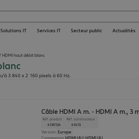
Solutions IT
Services IT
Secteur public
Actualités
Y HDMI haut débit blanc
blanc
u'à 3 840 x 2 160 pixels à 60 Hz.
Câble HDMI A m. - HDMI A m., 3 m
Réf. produit :
Réf. constructeur :
4135124
41413
Version
:
Europe
Connexions
:
HDMI (A) | HDMI (A)