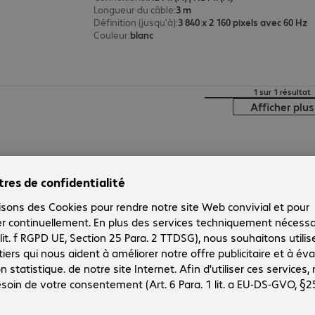
Longueur du câble
:
3 m
Définition (jusqu'à)
:
3 840 x 2 160 pixels avec 60 Hz
Couleur
:
blanc
1 sur 1 résultat
Afficher plus