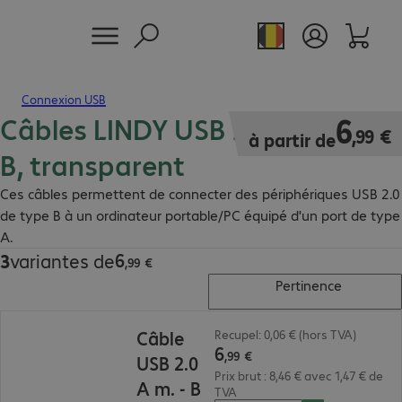
Connexion USB
Câbles LINDY USB 2.0 type A -
6,99 €
6
,
99
€
à partir de
B, transparent
Ces câbles permettent de connecter des périphériques USB 2.0
de type B à un ordinateur portable/PC équipé d'un port de type
A.
6
3
variantes de
6,99 €
,
99
€
Pertinence
6,99 €
Câble
Recupel: 0,06 € (hors TVA)
6
,
99
€
USB 2.0
Prix brut : 8,46 € avec 1,47 € de
A m. - B
TVA