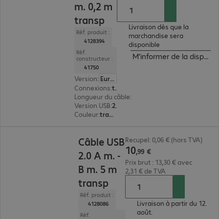
m. 0,2 m
transp
Livraison dès que la
Réf. produit :
marchandise sera
4128394
disponible
Réf.
M'informer de la disponibi
constructeur :
41750
Version
:
Europe
Connexions
:
type A | type B
Longueur du câble
:
0,2 m
Version USB
:
2.0
Couleur
:
transparent
10,99 €
Câble USB
Recupel: 0,06 € (hors TVA)
10
,
99
€
2.0 A m. -
Prix brut : 13,30 € avec
B m. 5 m
2,31 € de TVA
transp
Réf. produit :
Livraison à partir du 12.
4128086
août.
Réf.