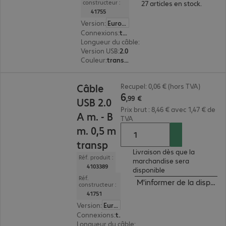
constructeur :
27 articles en stock.
41755
Version
:
Europe
Connexions
:
type A | type B
Longueur du câble
:
5 m
Version USB
:
2.0
Couleur
:
transparent
6,99 €
Câble
Recupel: 0,06 € (hors TVA)
6
,
99
€
USB 2.0
Prix brut : 8,46 € avec 1,47 € de
A m. - B
TVA
m. 0,5 m
transp
Livraison dès que la
Réf. produit :
marchandise sera
4103389
disponible
Réf.
M'informer de la disponibi
constructeur :
41751
Version
:
Europe
Connexions
:
type A | type B
Longueur du câble
:
0,5 m