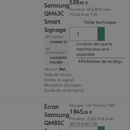
539
,
99
€
Samsung
Prix brut : 653,39 € avec
QM43C
113,40 € de TVA
Smart
(
PDF, 6
Fiche technique
Signage
Réf. produit :
4749566-73
Livraison dès que la
marchandise sera
Réf.
constructeur :
disponible
LH43QMCE
M'informer de la disponibi
PGCXEN
Version
:
Belge
Taille de l'écran
:
108,0 cm (42,5")
Entrée du signal
:
3 x HDMI (numérique), 1 x Disp
Résolution physique
:
4K UHD 3 840 x 2 160
Durée de vie (jusqu'à)
:
24 h/jour (fonctionnemen
1 845,26 €
Écran
Recupel: 1,41 € (hors TVA)
1
845
,
26
€
Samsung
Prix brut : 2 232,76 € avec
QM85C
387,50 € de TVA