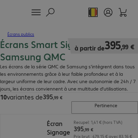
Écrans publics
Écrans Smart Signage
395,99 €
395
,
99
€
à partir de
Samsung QMC
Les écrans de la série QMC de Samsung s'intègrent dans tous
les environnements grâce à leur faible profondeur et à la
largeur uniforme de leur cadre. Avec une autonomie de 24h / 7
jours, les écrans conviennent à une multitude d'utilisations.
395
10
variantes de
395,99 €
,
99
€
Pertinence
395,99 €
Écran
Recupel: 1,41 € (hors TVA)
395
,
99
€
Signage
Prix brut : 479,15 € avec 83,16 €