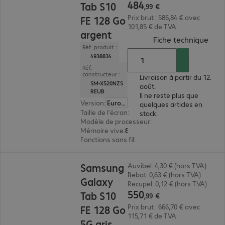
484
Tab S10
,
99
€
Prix brut : 586,84 € avec
FE 128 Go
101,85 € de TVA
argent
(
PDF
Fiche technique
Réf. produit :
4938834
Réf.
constructeur :
Livraison à partir du 12.
SM-X520NZS
août.
REUB
Il ne reste plus que
Version
:
Europe
quelques articles en
Taille de l'écran
:
27,7 cm (10,9")
stock.
Modèle de processeur
:
Samsung Exynos 1580, 
Mémoire vive
:
8 Go
Fonctions sans fil
:
GPS, wifi, Bluetooth
550,99 €
Samsung
Auvibel: 4,30 € (hors TVA)
Bebat: 0,63 € (hors TVA)
Galaxy
Recupel: 0,12 € (hors TVA)
550
Tab S10
,
99
€
Prix brut : 666,70 € avec
FE 128 Go
115,71 € de TVA
5G gris