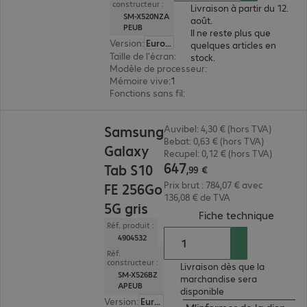
constructeur :
Livraison à partir du 12.
SM-X520NZA
août.
PEUB
Il ne reste plus que
Version
:
Europe
quelques articles en
Taille de l'écran
:
27,7 cm (10,9")
stock.
Modèle de processeur
:
Samsung Exynos 1580, 
Mémoire vive
:
12 Go
Fonctions sans fil
:
GPS, wifi, Bluetooth
647,99 €
Samsung
Auvibel: 4,30 € (hors TVA)
Bebat: 0,63 € (hors TVA)
Galaxy
Recupel: 0,12 € (hors TVA)
647
Tab S10
,
99
€
Prix brut : 784,07 € avec
FE 256Go
136,08 € de TVA
5G gris
(
PDF, 8
Fiche technique
Réf. produit :
4904532
Réf.
constructeur :
Livraison dès que la
SM-X526BZ
marchandise sera
APEUB
disponible
Version
:
Europe