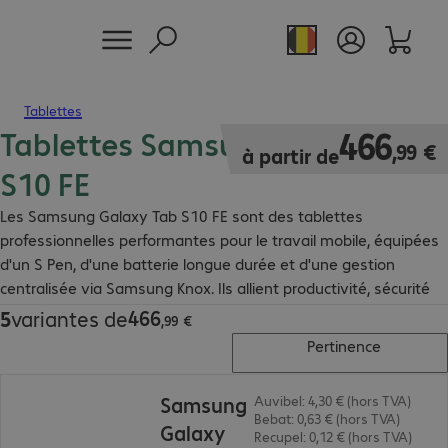
Tablettes
Tablettes Samsung Galaxy Tab
466,99 €
466
,
99
€
à partir de
S10 FE
Les Samsung Galaxy Tab S10 FE sont des tablettes
professionnelles performantes pour le travail mobile, équipées
d'un S Pen, d'une batterie longue durée et d'une gestion
centralisée via Samsung Knox. Ils allient productivité, sécurité
et rentabilité pour une utilisation en entreprise.
466
5
variantes de
466,99 €
,
99
€
Pertinence
484,99 €
Samsung
Auvibel: 4,30 € (hors TVA)
Bebat: 0,63 € (hors TVA)
Galaxy
Recupel: 0,12 € (hors TVA)