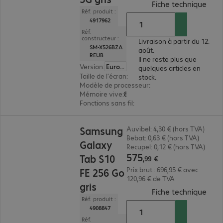
(
PDF,
Fiche technique
Réf. produit :
4917962
Réf.
constructeur :
Livraison à partir du 12.
SM-X526BZA
août.
REUB
Il ne reste plus que
Version
:
Europe
quelques articles en
Taille de l'écran
:
27,7 cm (10,9")
stock.
Modèle de processeur
:
Samsung Exynos 1580, 
Mémoire vive
:
8 Go
Fonctions sans fil
:
wifi, Bluetooth, WWAN, GPS
575,99 €
Samsung
Auvibel: 4,30 € (hors TVA)
Bebat: 0,63 € (hors TVA)
Galaxy
Recupel: 0,12 € (hors TVA)
575
Tab S10
,
99
€
Prix brut : 696,95 € avec
FE 256 Go
120,96 € de TVA
gris
(
PDF
Fiche technique
Réf. produit :
4908847
Réf.