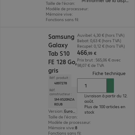
M'informer de la disponibi
Taille de l'écran
:
27,7 cm (10,9")
Modèle de processeur
:
Samsung Exynos 1580, h
Mémoire vive
:
12 Go
Fonctions sans fil
:
wifi, Bluetooth, WWAN, GPS
466,99 €
Samsung
Auvibel: 4,30 € (hors TVA)
Bebat: 0,63 € (hors TVA)
Galaxy
Recupel: 0,12 € (hors TVA)
466
Tab S10
,
99
€
Prix brut : 565,06 € avec
FE 128 Go,
98,07 € de TVA
gris
(
PDF
Fiche technique
Réf. produit :
4897278
Réf.
constructeur :
Livraison à partir du 12.
SM-X520NZA
août.
REUB
Plus de 100 articles en
Version
:
Europe
stock
Taille de l'écran
:
27,7 cm (10,9")
Modèle de processeur
:
Samsung Exynos 1580, 
Mémoire vive
:
8 Go
Fonctions sans fil
:
GPS, wifi, Bluetooth