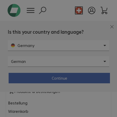
Is this your country and language?
FAQ
Germany
Allgemeines & Plattform
German
Allgemeine Shopthemen
Continue
Datenschutz & Rechtliches
Produkte & Bestellungen
Bestellung
Warenkorb