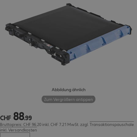
Abbildung ähnlich
Zum Vergrößern antippen
88
CHF 88.99
CHF
.
99
Bruttopreis: CHF 96.20 inkl. CHF 7.21 MwSt.
zzgl.
Transaktionspauschale
inkl. Versandkosten