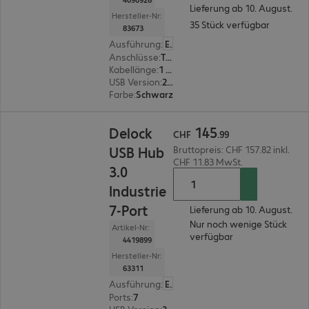
Lieferung ab 10. August.
Hersteller-Nr:
35 Stück verfügbar
83673
Ausführung
:
Europäisch
Anschlüsse
:
Typ C | Typ C
Kabellänge
:
1 m
USB Version
:
2.0
Farbe
:
Schwarz
CHF 145.99
145
Delock
CHF
.
99
USB Hub
Bruttopreis: CHF 157.82 inkl.
CHF 11.83 MwSt.
3.0
Industrie
7-Port
Lieferung ab 10. August.
Nur noch wenige Stück
Artikel-Nr:
verfügbar
4419899
Hersteller-Nr:
63311
Ausführung
:
Europäisch
Ports
:
7