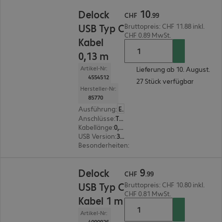
CHF 10.99
10
Delock
CHF
.
99
USB Typ C
Bruttopreis: CHF 11.88 inkl.
CHF 0.89 MwSt.
Kabel
0,13 m
Artikel-Nr:
Lieferung ab 10. August.
4554512
27 Stück verfügbar
Hersteller-Nr:
85770
Ausführung
:
Europäisch
Anschlüsse
:
Typ C | Typ C
Kabellänge
:
0,13 m
USB Version
:
3.1
Besonderheiten
:
Flachbandkabel
CHF 9.99
9
Delock
CHF
.
99
USB Typ C
Bruttopreis: CHF 10.80 inkl.
CHF 0.81 MwSt.
Kabel 1 m
Artikel-Nr:
4090926