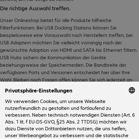
Die richtige Auswahl treffen.
Unser Onlineshop bietet für alle Produkte hilfreiche
Filterfunktionen. Bei USB Docking Stations können Sie
beispielsweise eine Vorauswahl nach Herstellern treffen, bei
USB Adaptern möchten Sie vielleicht vorrangig nach der
gewünschte Adaption von HDMI und SATA bis Ethernet filtern.
USB Hubs sichern die Kommunikation der Geräte
beziehungsweise der Speichermedien. Die Bandbreite der
verfügbaren Ports und Versionen entscheidet hier über Ihre
Wahl. Bleiben noch Fragen offen können Sie sich jederzeit an
unsere Produktmanager wenden, die Sie bei der Auswahl der
passenden USB Anschlüsse für ihre Endgeräte gerne berät.
Unternehmen