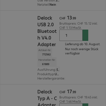
USB Version
:
3.0
Netzteil
:
Nein
CHF 13.99
13
Delock
CHF
.
99
USB 2.0
Bruttopreis: CHF 15.12 inkl.
CHF 1.13 MwSt.
Bluetoot
h V4.0
Adapter
Lieferung ab 10. August.
Nur noch wenige Stück
Artikel-Nr:
verfügbar
772562
Hersteller-Nr:
61889
Ausführung
:
Europäisch
Produkttyp
:
USB Adapter
Herstellergarantie
:
3 Jahre Bring-In (Details si
CHF 17.99
17
Delock
CHF
.
99
Typ A - C
Bruttopreis: CHF 19.45 inkl.
CHF 1.46 MwSt.
Adapter