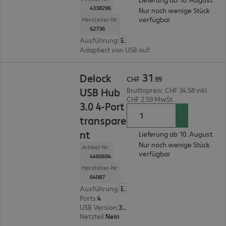
4338296
Nur noch wenige Stück
verfügbar
Hersteller-Nr:
62736
Ausführung
:
Europäisch
Adaptiert von USB auf
:
HDMI(A)
CHF 31.99
31
Delock
CHF
.
99
USB Hub
Bruttopreis: CHF 34.58 inkl.
CHF 2.59 MwSt.
3.0 4-Port
transpare
nt
Lieferung ab 10. August.
Nur noch wenige Stück
Artikel-Nr:
verfügbar
4460694
Hersteller-Nr:
64087
Ausführung
:
Europäisch
Ports
:
4
USB Version
:
3.0
Netzteil
:
Nein