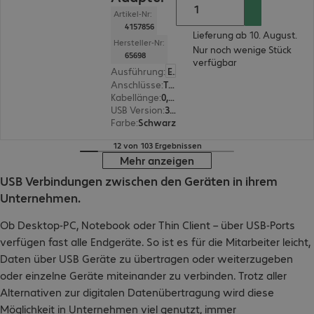
Artikel-Nr:
4157856
Lieferung ab 10. August.
Hersteller-Nr:
Nur noch wenige Stück
65698
verfügbar
Ausführung
:
Europäisch
Anschlüsse
:
Typ C | Typ A
Kabellänge
:
0,15 m
USB Version
:
3.1
Farbe
:
Schwarz
12 von 103 Ergebnissen
Mehr anzeigen
USB Verbindungen zwischen den Geräten in ihrem
Unternehmen.
Ob Desktop-PC, Notebook oder Thin Client – über USB-Ports
verfügen fast alle Endgeräte. So ist es für die Mitarbeiter leicht,
Daten über USB Geräte zu übertragen oder weiterzugeben
oder einzelne Geräte miteinander zu verbinden. Trotz aller
Alternativen zur digitalen Datenübertragung wird diese
Möglichkeit in Unternehmen viel genutzt, immer