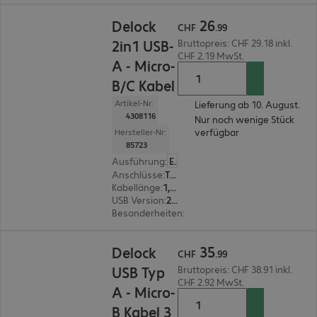
CHF 26.99
26
Delock
CHF
.
99
2in1 USB-
Bruttopreis: CHF 29.18 inkl.
CHF 2.19 MwSt.
A - Micro-
B/C Kabel
Artikel-Nr:
Lieferung ab 10. August.
4308116
Nur noch wenige Stück
verfügbar
Hersteller-Nr:
85723
Ausführung
:
Europäisch
Anschlüsse
:
Typ C | Typ A, Typ A | Typ Micro-B
Kabellänge
:
1,1 m
USB Version
:
2.0
Besonderheiten
:
Textilmantel, Metall Stecker
CHF 35.99
35
Delock
CHF
.
99
USB Typ
Bruttopreis: CHF 38.91 inkl.
CHF 2.92 MwSt.
A - Micro-
B Kabel 3