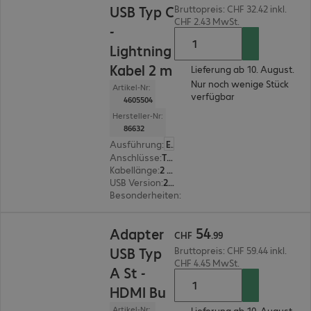
USB Typ C
Bruttopreis: CHF 32.42 inkl.
CHF 2.43 MwSt.
-
Lightning
Kabel 2 m
Lieferung ab 10. August.
Nur noch wenige Stück
Artikel-Nr:
verfügbar
4605504
Hersteller-Nr:
86632
Ausführung
:
Europäisch
Anschlüsse
:
Typ C | Lightning
Kabellänge
:
2 m
USB Version
:
2.0
Besonderheiten
:
Textilmantel, Metall Stecker
CHF 54.99
54
Adapter
CHF
.
99
USB Typ
Bruttopreis: CHF 59.44 inkl.
CHF 4.45 MwSt.
A St -
HDMI Bu
Artikel-Nr:
Lieferung ab 10. August.