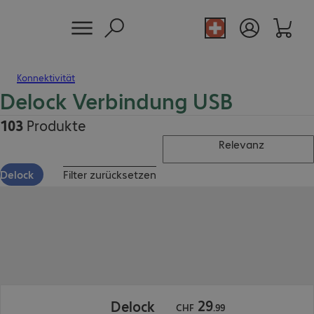
Konnektivität
Delock Verbindung USB
103
Produkte
Relevanz
Delock
Filter zurücksetzen
CHF 29.99
29
Delock
CHF
.
99