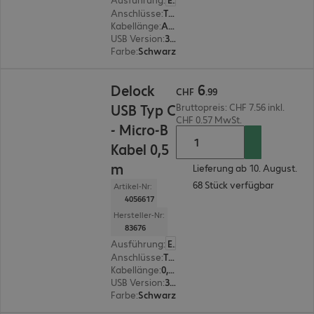
Anschlüsse
:
Typ C | Typ A
Kabellänge
:
Adapter 0 m
USB Version
:
3.1
Farbe
:
Schwarz
CHF 6.99
6
Delock
CHF
.
99
USB Typ C
Bruttopreis: CHF 7.56 inkl.
CHF 0.57 MwSt.
- Micro-B
Kabel 0,5
m
Lieferung ab 10. August.
68 Stück verfügbar
Artikel-Nr:
4056617
Hersteller-Nr:
83676
Ausführung
:
Europäisch
Anschlüsse
:
Typ C | Typ Micro-B
Kabellänge
:
0,5 m
USB Version
:
3.1
Farbe
:
Schwarz