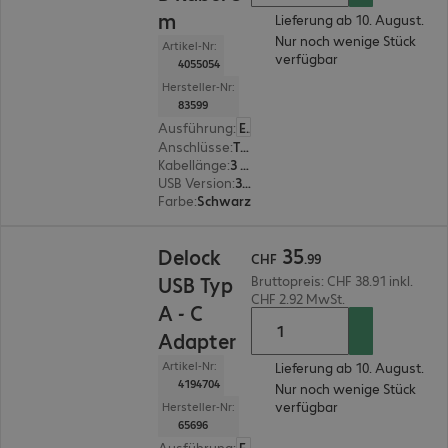
m
Lieferung ab 10. August.
Nur noch wenige Stück
Artikel-Nr:
verfügbar
4055054
Hersteller-Nr:
83599
Ausführung
:
Europäisch
Anschlüsse
:
Typ A | Typ Micro-B
Kabellänge
:
3 m
USB Version
:
3.0
Farbe
:
Schwarz
CHF 35.99
35
Delock
CHF
.
99
USB Typ
Bruttopreis: CHF 38.91 inkl.
CHF 2.92 MwSt.
A - C
Adapter
Artikel-Nr:
Lieferung ab 10. August.
4194704
Nur noch wenige Stück
verfügbar
Hersteller-Nr:
65696
Ausführung
:
Europäisch