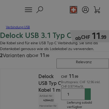
Verbindung USB
Delock USB 3.1 Typ C Kabel
CHF 11.99
11
CHF
.
99
ab
Die Kabel sind für eine USB Typ C Verbindung. Sie sind als
Datenkabel genauso wie als Ladekabel zu verwenden.
11
2
Varianten ab
CHF 11.99
CHF
.
99
Relevanz
CHF 11.99
11
Delock
CHF
.
99
USB Typ C
Bruttopreis: CHF 12.96 inkl.
CHF 0.97 MwSt.
Kabel 1 m
Artikel-Nr:
4264422
Lieferung sobald
Hersteller-Nr:
verfügbar