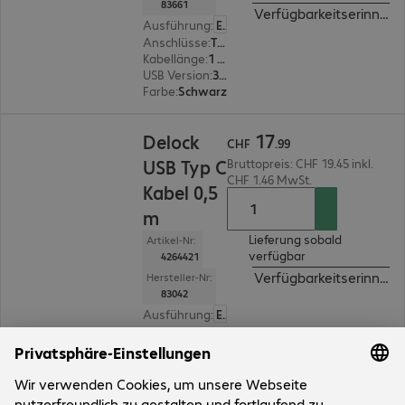
83661
Verfügbarkeitserinneru
Ausführung
:
Europäisch
Anschlüsse
:
Typ C | Typ C
Kabellänge
:
1 m
USB Version
:
3.1
Farbe
:
Schwarz
CHF 17.99
17
Delock
CHF
.
99
USB Typ C
Bruttopreis: CHF 19.45 inkl.
CHF 1.46 MwSt.
Kabel 0,5
m
Lieferung sobald
Artikel-Nr:
verfügbar
4264421
Verfügbarkeitserinneru
Hersteller-Nr:
83042
Ausführung
:
Europäisch
Anschlüsse
:
Typ C | Typ C
Kabellänge
:
0,5 m
USB Version
:
3.1
Farbe
:
Schwarz