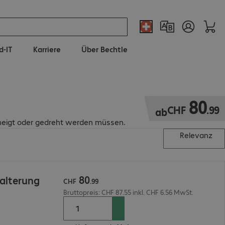
d-IT
Karriere
Über Bechtle
CHF 80.99
80
CHF
.
99
ab
eneigt oder gedreht werden müssen.
Relevanz
80
alterung
CHF
.
99
Bruttopreis: CHF 87.55 inkl. CHF 6.56 MwSt.