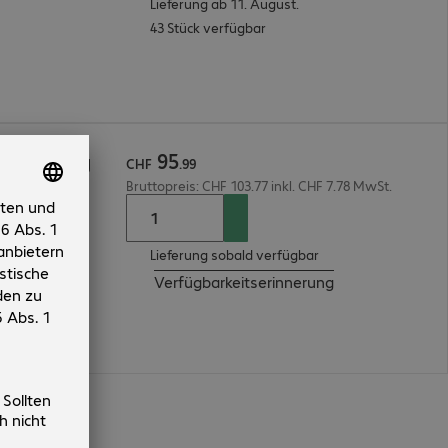
Lieferung ab 11. August.
43 Stück verfügbar
95
halterung
CHF
.
99
Bruttopreis: CHF 103.77 inkl. CHF 7.78 MwSt.
Lieferung sobald verfügbar
Verfügbarkeitserinnerung
en
n