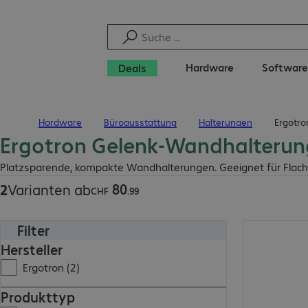
Hardware
Software
Deals
Hardware
Büroausstattung
Halterungen
Ergotro
Startseite
Ergotron Gelenk-Wandhalteru
CHF 80.99
Platzsparende, kompakte Wandhalterungen. Geeignet für Flach
80
2
Varianten ab
CHF
.
99
Filter
CHF 80.99
Hersteller
Ergotron (2)
Produkttyp