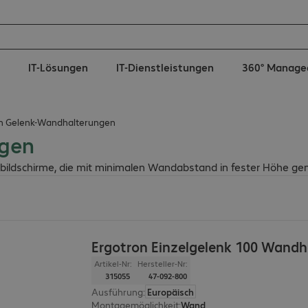
IT-Lösungen
IT-Dienstleistungen
360° Manage
n Gelenk-Wandhalterungen
ngen
bildschirme, die mit minimalen Wandabstand in fester Höhe g
Ergotron Einzelgelenk 100 Wandh
Artikel-Nr:
Hersteller-Nr:
315055
47-092-800
Ausführung
:
Europäisch
Montagemöglichkeit
:
Wand