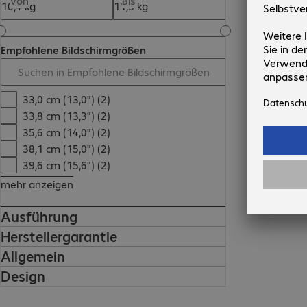
Von
Bis
Empfohlene Bildschirmgrößen
33,0 cm (13,0") (2)
33,8 cm (13,3") (2)
35,6 cm (14,0") (2)
38,1 cm (15,0") (2)
39,6 cm (15,6") (2)
mehr anzeigen
Ausführung
Herstellergarantie
Allgemein
Design