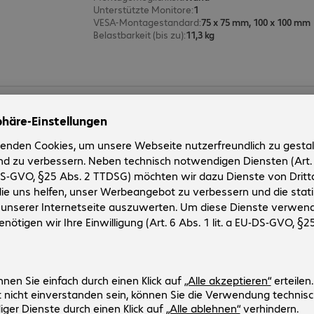
Unterstützte Monitore
:
1
VESA-Montagestandard
:
75 x 75 mm, 100 x 100 mm
Belastbarkeit (bis zu)
:
11,3 kg
Ergotron Doppelgelenk 100 Wand
Artikel-Nr:
Hersteller-Nr:
311199
47-093-800
Ausführung
:
Europäisch
Montagemöglichkeit
:
Wand
Unterstützte Monitore
:
1
VESA-Montagestandard
:
75 x 75 mm, 100 x 100 mm
Belastbarkeit (bis zu)
:
10,4 kg
2 von 2 Ergebniss
Mehr anzeige