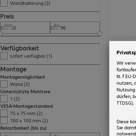
Wandhalterung (2)
Preis
Von
Bis
CHF 95.99
Verfügbarkeit
sofort verfügbar (1)
Montage
Montagemöglichkeit
Wand (2)
Unterstützte Monitore
1 (2)
VESA-Montagestandard
75 x 75 mm (2)
100 x 100 mm (2)
Belastbarkeit (bis zu)