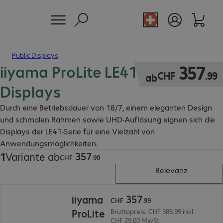
Public Displays
iiyama ProLite LE41 Signage
CHF 357.99
357
CHF
.
99
ab
Displays
Durch eine Betriebsdauer von 18/7, einem eleganten Design
und schmalen Rahmen sowie UHD-Auflösung eignen sich die
Displays der LE41-Serie für eine Vielzahl von
Anwendungsmöglichkeiten.
357
1
Variante ab
CHF 357.99
CHF
.
99
Relevanz
CHF 357.99
357
iiyama
CHF
.
99
ProLite
Bruttopreis: CHF 386.99 inkl.
CHF 29.00 MwSt.