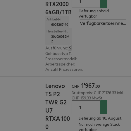
RTX2000
64GB/1TB
Lieferung sobald
verfügbar
Artikel-Nr:
Verfügbarkeitserinnerun
6005267-40
Hersteller-Nr:
30JQ00B2M
Z
Ausführung
:
Schweiz
Gehäusetyp
:
Tower
Prozessormodell
:
Intel Core Ultra 9 285K, 3,7 GH
Arbeitsspeicher
:
64 GB
Anzahl Prozessoren
:
1
CHF 1'967.00
1
'
967
Lenovo
CHF
.
00
TS P2
Bruttopreis: CHF 2'126.33 inkl.
CHF 159.33 MwSt.
TWR G2
U7
RTXA100
Lieferung ab 10. August.
Nur noch wenige Stück
0
verfügbar