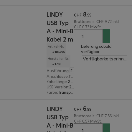
CHF 8.99
8
LINDY
CHF
.
99
USB Typ
Bruttopreis: CHF 9.72 inkl.
CHF 0.73 MwSt.
A - Mini-B
Kabel 2 m
Lieferung sobald
Artikel-Nr:
verfügbar
4106494
Verfügbarkeitserinneru
Hersteller-Nr:
41783
Ausführung
:
Europäisch
Anschlüsse
:
Typ A | Typ Mini-B
Kabellänge
:
2 m
USB Version
:
2.0
Farbe
:
Transparent
CHF 6.99
6
LINDY
CHF
.
99
USB Typ
Bruttopreis: CHF 7.56 inkl.
CHF 0.57 MwSt.
A - Mini-B