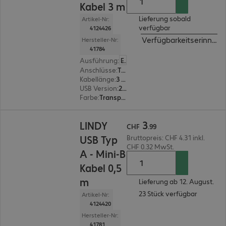
Kabel 3 m
Lieferung sobald
Artikel-Nr:
verfügbar
4124426
Verfügbarkeitserinneru
Hersteller-Nr:
41784
Ausführung
:
Europäisch
Anschlüsse
:
Typ A | Typ Mini-B
Kabellänge
:
3 m
USB Version
:
2.0
Farbe
:
Transparent
CHF 3.99
3
LINDY
CHF
.
99
USB Typ
Bruttopreis: CHF 4.31 inkl.
CHF 0.32 MwSt.
A - Mini-B
Kabel 0,5
m
Lieferung ab 12. August.
23 Stück verfügbar
Artikel-Nr:
4124420
Hersteller-Nr:
41781