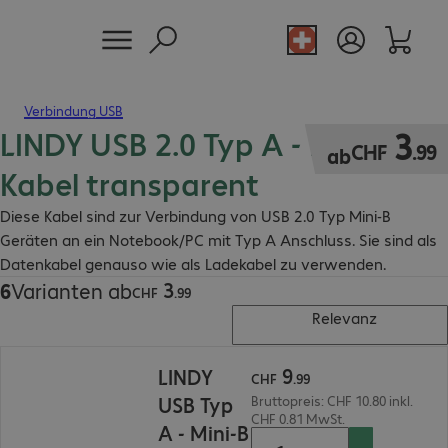
Verbindung USB
LINDY USB 2.0 Typ A - Mini-B
CHF 3.99
3
CHF
.
99
ab
Kabel transparent
Diese Kabel sind zur Verbindung von USB 2.0 Typ Mini-B
Geräten an ein Notebook/PC mit Typ A Anschluss. Sie sind als
Datenkabel genauso wie als Ladekabel zu verwenden.
3
6
Varianten ab
CHF 3.99
CHF
.
99
Relevanz
CHF 9.99
9
LINDY
CHF
.
99
USB Typ
Bruttopreis: CHF 10.80 inkl.
CHF 0.81 MwSt.
A - Mini-B