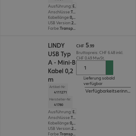
Ausführung
:
Europäisch
Anschlüsse
:
Typ A | Typ Mini-B
Kabellänge
:
0,5 m
USB Version
:
2.0
Farbe
:
Transparent
CHF 5.99
5
LINDY
CHF
.
99
USB Typ
Bruttopreis: CHF 6.48 inkl.
CHF 0.49 MwSt.
A - Mini-B
Kabel 0,2
m
Lieferung sobald
verfügbar
Artikel-Nr:
Verfügbarkeitserinneru
4111271
Hersteller-Nr:
41780
Ausführung
:
Europäisch
Anschlüsse
:
Typ A | Typ Mini-B
Kabellänge
:
0,2 m
USB Version
:
2.0
Farbe
:
Transparent