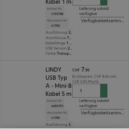
Kabel 1 m
Lieferung sobald
Artikel-Nr:
verfügbar
4103786
Verfügbarkeitserinneru
Hersteller-Nr:
41782
Ausführung
:
Europäisch
Anschlüsse
:
Typ A | Typ Mini-B
Kabellänge
:
1 m
USB Version
:
2.0
Farbe
:
Transparent
CHF 7.99
7
LINDY
CHF
.
99
USB Typ
Bruttopreis: CHF 8.64 inkl.
CHF 0.65 MwSt.
A - Mini-B
Kabel 5 m
Lieferung sobald
Artikel-Nr:
verfügbar
4093791
Verfügbarkeitserinneru
Hersteller-Nr:
41785
Ausführung
:
Europäisch