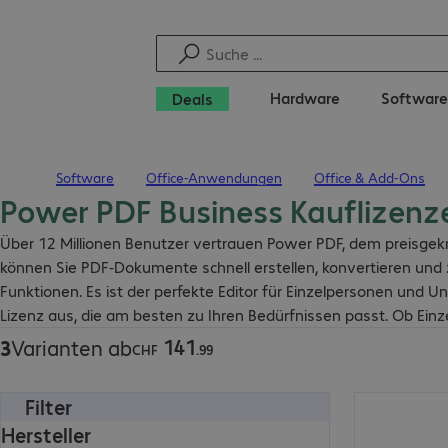
Hardware
Software
Deals
Software
Office-Anwendungen
Office & Add-Ons
Startseite
Power PDF Business Kauflizenz
CHF 141.99
Über 12 Millionen Benutzer vertrauen Power PDF, dem preisgekrön
können Sie PDF-Dokumente schnell erstellen, konvertieren und 
Funktionen. Es ist der perfekte Editor für Einzelpersonen und 
Lizenz aus, die am besten zu Ihren Bedürfnissen passt. Ob Einz
141
3
Varianten ab
CHF
.
99
Filter
CHF 147.99
Hersteller