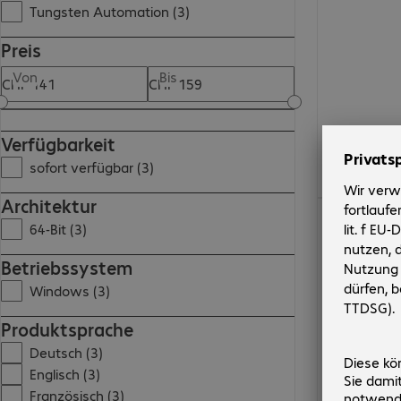
Tungsten Automation (3)
Preis
Von
Bis
Verfügbarkeit
sofort verfügbar (3)
Architektur
CHF 141.99
64-Bit (3)
Betriebssystem
Windows (3)
Produktsprache
Deutsch (3)
Englisch (3)
Französisch (3)