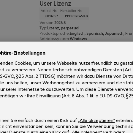
User Lizenz
Artikel-Nr:
Hersteller-Nr:
6014057
PPDPER0450-B
Version
:
2025.3
Typ
:
Lizenz, perpetual
Produktsprache
:
Betriebssystem
:
Windows
User
:
25 - 49
Tungsten Power PDF 2025.3 Busin
User Lizenz
Artikel-Nr:
Hersteller-Nr:
6008305
PPDPER0450-C
Architektur
:
64-Bit
Typ
:
Lizenz, perpetual
Version
:
2025.3
Segment
:
Corporate
User
:
50 - 99