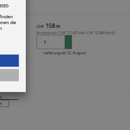
158
ess 5-24
CHF
.
99
Bruttopreis: CHF 171.87 inkl. CHF 12.88 MwSt.
Lieferung ab 12. August.
Englisch, Spanisch, Japanisch, Französisch, Italienisch, Deutsch
en
n