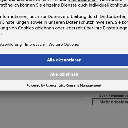
Tungsten Power PDF 2025.3 Busin
User Lizenz
Artikel-Nr:
Hersteller-Nr:
4978831
PPDPER0450-A
User
:
5 - 24
Produktsprache
:
Version
:
2025.3
Segment
:
Corporate
Architektur
:
64-Bit
3 von 3 Ergebniss
Mehr anzeige