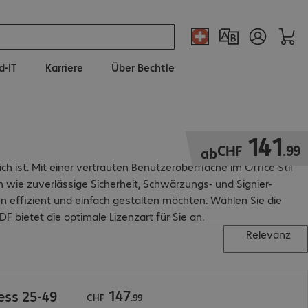
d-IT
Karriere
Über Bechtle
CHF 141.99
141
CHF
.
99
ab
h ist. Mit einer vertrauten Benutzeroberfläche im Office-Stil
 wie zuverlässige Sicherheit, Schwärzungs- und Signier-
en effizient und einfach gestalten möchten. Wählen Sie die
 bietet die optimale Lizenzart für Sie an.
Relevanz
147
ess 25-49
CHF
.
99