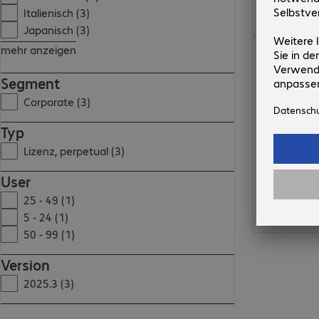
Italienisch (3)
Japanisch (3)
CHF 158.99
mehr anzeigen
Segment
Corporate (3)
Typ
Lizenz, perpetual (3)
User
25 - 49 (1)
5 - 24 (1)
50 - 99 (1)
Version
2025.3 (3)