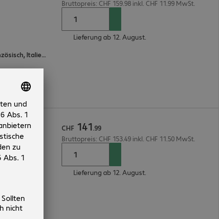
Bruttopreis: CHF 159.98 inkl. CHF 11.99 MwSt.
Lieferung ab 12. August.
Englisch, Spanisch, Japanisch, Französisch, Italienisch, Deutsch
141
ess 50-99
CHF
.
99
Bruttopreis: CHF 153.49 inkl. CHF 11.50 MwSt.
Lieferung ab 12. August.