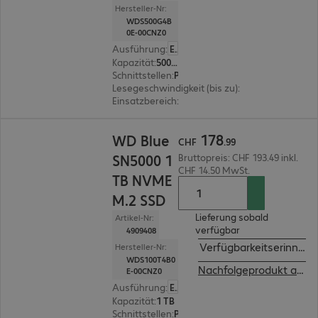
Hersteller-Nr:
WDS500G4B
0E-00CNZ0
Ausführung
:
Europäisch
Kapazität
:
500 GB
Schnittstellen
:
PCI-Express (x4) M.2 2280
Lesegeschwindigkeit (bis zu)
:
5.000 MB/s
Einsatzbereich
:
PC, Notebook
CHF 178.99
178
WD Blue
CHF
.
99
SN5000 1
Bruttopreis: CHF 193.49 inkl.
CHF 14.50 MwSt.
TB NVME
M.2 SSD
Lieferung sobald
Artikel-Nr:
verfügbar
4909408
Verfügbarkeitserinneru
Hersteller-Nr:
WDS100T4B0
Nachfolgeprodukt ansehen
E-00CNZ0
Ausführung
:
Europäisch
Kapazität
:
1 TB
Schnittstellen
:
PCI-Express (x4) M.2 2280