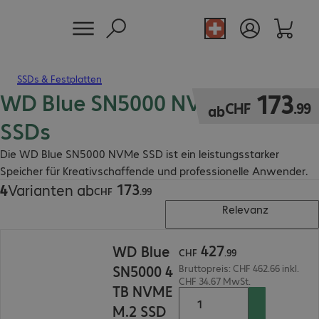
SSDs & Festplatten
WD Blue SN5000 NVMe M.2
CHF 173.99
173
CHF
.
99
ab
SSDs
Die WD Blue SN5000 NVMe SSD ist ein leistungsstarker
Speicher für Kreativschaffende und professionelle Anwender.
173
4
Varianten ab
CHF 173.99
CHF
.
99
Relevanz
CHF 427.99
427
WD Blue
CHF
.
99
SN5000 4
Bruttopreis: CHF 462.66 inkl.
CHF 34.67 MwSt.
TB NVME
M.2 SSD