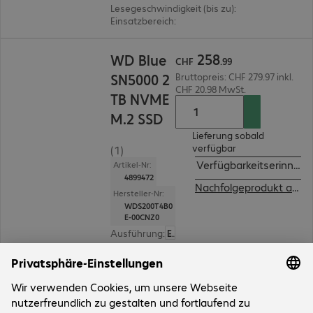
Lesegeschwindigkeit (bis zu)
:
5.150 MB/s
Einsatzbereich
:
PC, Notebook
CHF 258.99
258
WD Blue
CHF
.
99
SN5000 2
Bruttopreis: CHF 279.97 inkl.
CHF 20.98 MwSt.
TB NVME
M.2 SSD
Lieferung sobald
verfügbar
(1)
Verfügbarkeitserinneru
Artikel-Nr:
4899472
Nachfolgeprodukt ansehen
Hersteller-Nr:
WDS200T4B0
E-00CNZ0
Ausführung
:
Europäisch
Kapazität
:
2 TB
Schnittstellen
:
PCI-Express (x4) M.2 2280
Lesegeschwindigkeit (bis zu)
:
5.150 MB/s
Einsatzbereich
:
PC, Notebook
4 von 4 Ergebnissen