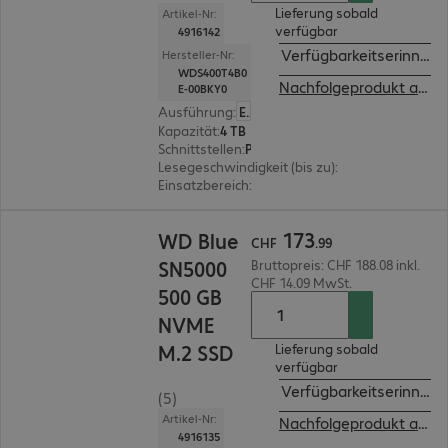
Lieferung sobald
Artikel-Nr:
verfügbar
4916142
Verfügbarkeitserinneru
Hersteller-Nr:
WDS400T4B0
Nachfolgeprodukt ansehen
E-00BKY0
Ausführung
:
Europäisch
Kapazität
:
4 TB
Schnittstellen
:
PCI-Express (x4) M.2 2280
Lesegeschwindigkeit (bis zu)
:
5.500 MB/s
Einsatzbereich
:
PC, Notebook
CHF 173.99
173
WD Blue
CHF
.
99
SN5000
Bruttopreis: CHF 188.08 inkl.
CHF 14.09 MwSt.
500 GB
NVME
M.2 SSD
Lieferung sobald
verfügbar
Verfügbarkeitserinneru
(5)
Artikel-Nr:
Nachfolgeprodukt ansehen
4916135