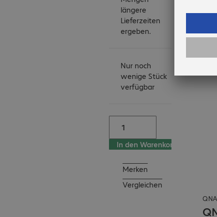
längere
Lieferzeiten
ergeben.
Nur noch
wenige Stück
verfügbar
In den Warenkorb
Merken
Vergleichen
QN
QN