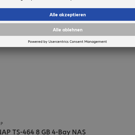
AP
AP TS-464 8 GB 4-Bay NAS