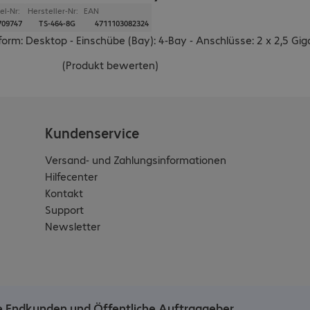
el-Nr:
Hersteller-Nr:
EAN
709747
TS-464-8G
4711103082324
orm: Desktop - Einschübe (Bay): 4-Bay - Anschlüsse: 2 x 2,5 Giga
(
Produkt bewerten
)
Kundenservice
Versand- und Zahlungsinformationen
Hilfecenter
Kontakt
Support
Newsletter
he Endkunden und Öffentliche Auftraggeber.