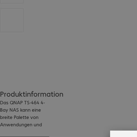
Produktinformation
Das QNAP TS-464 4-
Bay NAS kann eine 
breite Palette von 
Anwendungen und 
Diensten ausführen. 