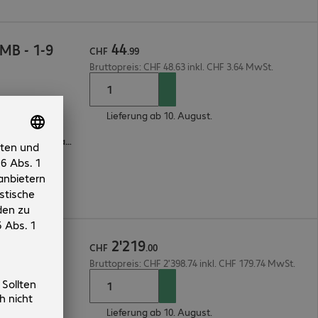
44
MB - 1-9
CHF
.
99
Bruttopreis: CHF 48.63 inkl. CHF 3.64 MwSt.
Lieferung ab 10. August.
Englisch, Spanisch, Französisch, Portugiesisch, Italienisch, Deutsch
2
'
219
r
CHF
.
00
Bruttopreis: CHF 2'398.74 inkl. CHF 179.74 MwSt.
Lieferung ab 10. August.