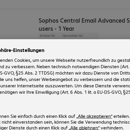
Sophos Central Email Advanced S
users - 1 Year
Artikel-Nr:
Hersteller-Nr:
109184523
CEMAAU12AANCAA
Lizenzmodell
:
Sophos Standard Lizenzen
Segment
:
Corporate
Produktsprache
:
User
:
1 - 9
Typ
:
Subscription
NoSpamProxy Large Files 200 Use
Lizenz+Maintenance Jahr 1
Artikel-Nr:
Hersteller-Nr:
4221370
27630035
Segment
:
Corporate