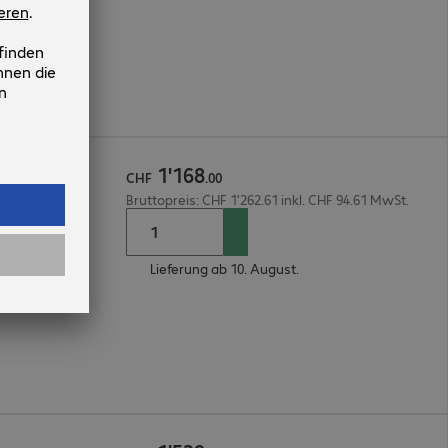
1
'
168
r
CHF
.
00
Bruttopreis: CHF 1'262.61 inkl. CHF 94.61 MwSt.
Lieferung ab 10. August.