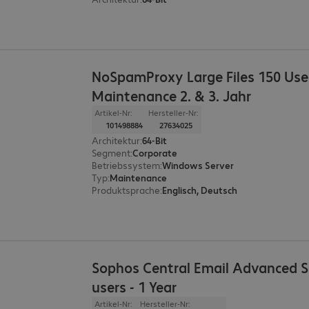
NoSpamProxy Large Files 150 Use
Maintenance 2. & 3. Jahr
Artikel-Nr:
Hersteller-Nr:
101498884
27634025
Architektur
:
64-Bit
Segment
:
Corporate
Betriebssystem
:
Windows Server
Typ
:
Maintenance
Produktsprache
:
Englisch, Deutsch
Sophos Central Email Advanced S
users - 1 Year
Artikel-Nr:
Hersteller-Nr: