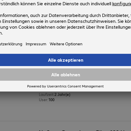
Betriebssystem
:
Windows Server
Produktsprache
:
Englisch, Deutsch
User
:
200
Architektur
:
64-Bit
NoSpamProxy Protection 100 Use
Maintenance 2. & 3. Jahr
Artikel-Nr:
Hersteller-Nr:
823137
27580015
Betriebssystem
:
Windows Server
Architektur
:
64-Bit
Typ
:
Maintenance
Laufzeit
:
2 Jahr(e)
User
:
100