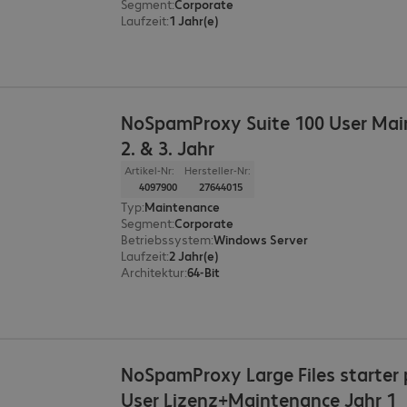
Segment
:
Corporate
Laufzeit
:
1 Jahr(e)
NoSpamProxy Suite 100 User Ma
2. & 3. Jahr
Artikel-Nr:
Hersteller-Nr:
4097900
27644015
Typ
:
Maintenance
Segment
:
Corporate
Betriebssystem
:
Windows Server
Laufzeit
:
2 Jahr(e)
Architektur
:
64-Bit
NoSpamProxy Large Files starter
User Lizenz+Maintenance Jahr 1