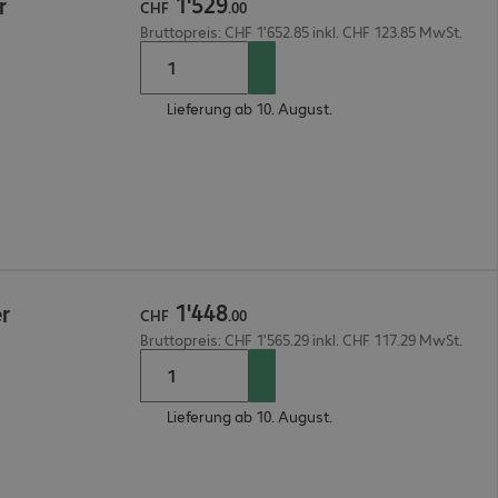
1
'
529
r
CHF
.
00
Bruttopreis: CHF 1'652.85 inkl. CHF 123.85 MwSt.
Lieferung ab 10. August.
1
'
448
r
CHF
.
00
Bruttopreis: CHF 1'565.29 inkl. CHF 117.29 MwSt.
Lieferung ab 10. August.