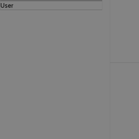
User
CHF 3'156.00