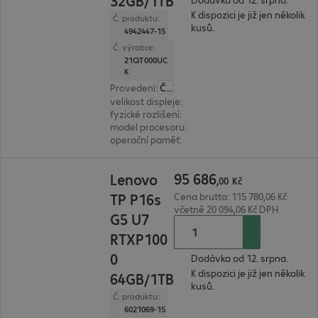
32GB/1TB
K dispozici je již jen několik
Č. produktu:
kusů.
4942447-15
Č. výrobce:
21QT000UC
K
Provedení
:
Česká
velikost displeje
:
36.8 cm (14.5")
fyzické rozlišení
:
2.560 x 1.600 WQXGA
model procesoru
:
Intel Core Ultra 7 255H, 2,0 G
operační paměť
:
32 GB
95 686,00 Kč
95
686
Lenovo
,
00
Kč
TP P16s
Cena brutto: 115 780,06 Kč
včetně 20 094,06 Kč DPH
G5 U7
RTXP100
0
Dodávka od 12. srpna.
K dispozici je již jen několik
64GB/1TB
kusů.
Č. produktu:
6021069-15