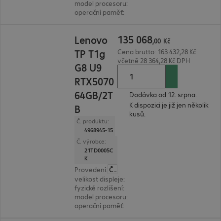
model procesoru
:
Intel Core Ultra 9 386H, 2,1 GH
operační paměť
:
64 GB
135 068,00 Kč
135
068
Lenovo
,
00
Kč
TP T1g
Cena brutto: 163 432,28 Kč
včetně 28 364,28 Kč DPH
G8 U9
RTX5070
64GB/2T
Dodávka od 12. srpna.
K dispozici je již jen několik
B
kusů.
Č. produktu:
4968945-15
Č. výrobce:
21TD0005C
K
Provedení
:
Česká
velikost displeje
:
40,6 cm (16,0")
fyzické rozlišení
:
3.840 x 2.400 WQUXGA
model procesoru
:
Intel Core Ultra 9 285H, 2,9 GH
operační paměť
:
64 GB