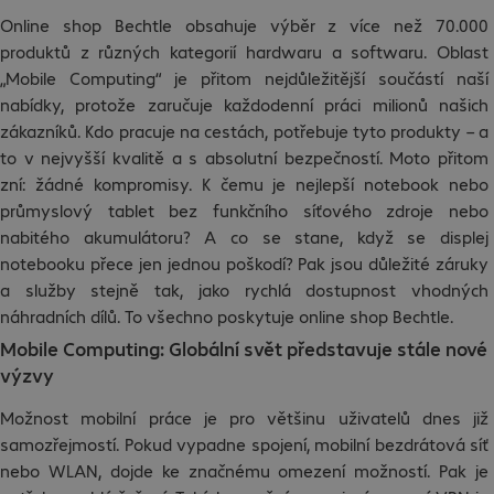
Online shop Bechtle obsahuje výběr z více než 70.000
produktů z různých kategorií hardwaru a softwaru. Oblast
„Mobile Computing“ je přitom nejdůležitější součástí naší
nabídky, protože zaručuje každodenní práci milionů našich
zákazníků. Kdo pracuje na cestách, potřebuje tyto produkty – a
to v nejvyšší kvalitě a s absolutní bezpečností. Moto přitom
zní: žádné kompromisy. K čemu je nejlepší notebook nebo
průmyslový tablet bez funkčního síťového zdroje nebo
nabitého akumulátoru? A co se stane, když se displej
notebooku přece jen jednou poškodí? Pak jsou důležité záruky
a služby stejně tak, jako rychlá dostupnost vhodných
náhradních dílů. To všechno poskytuje online shop Bechtle.
Mobile Computing: Globální svět představuje stále nové
výzvy
Možnost mobilní práce je pro většinu uživatelů dnes již
samozřejmostí. Pokud vypadne spojení, mobilní bezdrátová síť
nebo WLAN, dojde ke značnému omezení možností. Pak je