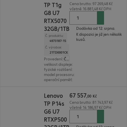
TP T1g
Cena brutto: 97 269,48 Kč
včetně 16 881,48 Kč DPH
G8 U7
RTX5070
32GB/1TB
Dodávka od 12. srpna.
K dispozici je již jen několik
Č. produktu:
kusů.
4973187-15
Č. výrobce:
21TD0001CK
Provedení
:
Česká
velikost displeje
:
40,6 cm (16,0")
fyzické rozlišení
:
1.920 x 1.200 WUXGA
model procesoru
:
Intel Core Ultra 7 265H, 2,2 G
operační paměť
:
32 GB
67 557,00 Kč
67
557
Lenovo
,
00
Kč
TP P14s
Cena brutto: 81 743,97 Kč
včetně 14 186,97 Kč DPH
G6 U7
RTXP500
Dodávka od 12. srpna.