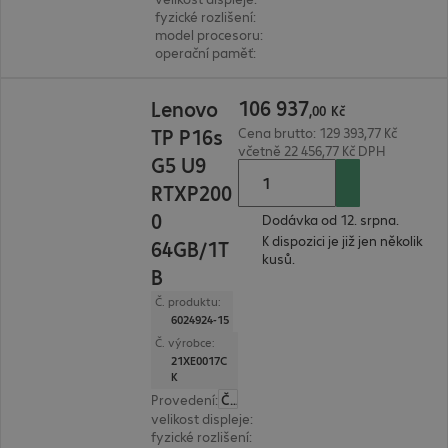
fyzické rozlišení
:
1.920 x 1.200 WUXGA
model procesoru
:
Intel Core Ultra 7 255H, 2,0 G
operační paměť
:
32 GB
106 937,00 Kč
106
937
Lenovo
,
00
Kč
TP P16s
Cena brutto: 129 393,77 Kč
včetně 22 456,77 Kč DPH
G5 U9
RTXP200
0
Dodávka od 12. srpna.
K dispozici je již jen několik
64GB/1T
kusů.
B
Č. produktu:
6024924-15
Č. výrobce:
21XE0017C
K
Provedení
:
Česká
velikost displeje
:
40,6 cm (16,0")
fyzické rozlišení
:
2.880 x 1.800