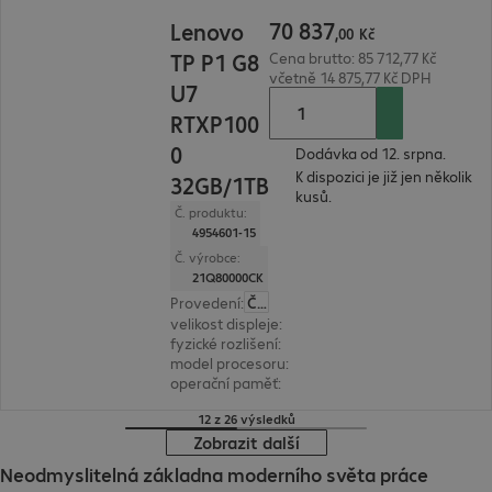
70 837,00 Kč
70
837
Lenovo
,
00
Kč
TP P1 G8
Cena brutto: 85 712,77 Kč
včetně 14 875,77 Kč DPH
U7
RTXP100
0
Dodávka od 12. srpna.
K dispozici je již jen několik
32GB/1TB
kusů.
Č. produktu:
4954601-15
Č. výrobce:
21Q80000CK
Provedení
:
Česká
velikost displeje
:
40,6 cm (16,0")
fyzické rozlišení
:
1.920 x 1.200 WUXGA
model procesoru
:
Intel Core Ultra 7 255H, 2,0 G
operační paměť
:
32 GB
12 z 26 výsledků
Zobrazit další
Neodmyslitelná základna moderního světa práce