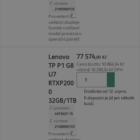
Č. výrobce:
21XE000YCK
Provedení
:
Česká
velikost displeje
:
40,6 cm (16,0")
fyzické rozlišení
:
1.920 x 1.200 WUXGA
model procesoru
:
Intel Core Ultra 7 356H, 1.9 G
operační paměť
:
64 GB
77 574,00 Kč
77
574
Lenovo
,
00
Kč
TP P1 G8
Cena brutto: 93 864,54 Kč
včetně 16 290,54 Kč DPH
U7
RTXP200
0
Dodávka od 12. srpna.
K dispozici je již jen několik
32GB/1TB
kusů.
Č. produktu:
4973027-15
Č. výrobce:
21Q80001CK
Provedení
:
Česká
velikost displeje
:
40,6 cm (16,0")