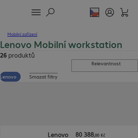
Mobilní zařízení
Lenovo Mobilní workstation
26
produktů
Relevantnost
Lenovo
Smazat filtry
80 388,00 Kč
80
388
Lenovo
,
00
Kč