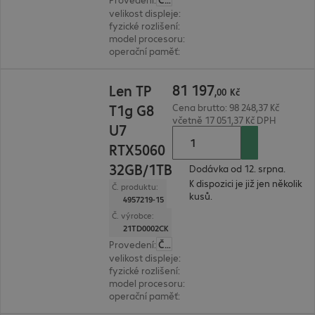
velikost displeje
:
40,6 cm (16,0")
fyzické rozlišení
:
1.920 x 1.200 WUXGA
model procesoru
:
Intel Core Ultra 7 265H, 2,2 G
operační paměť
:
32 GB
81 197,00 Kč
81
197
Len TP
,
00
Kč
T1g G8
Cena brutto: 98 248,37 Kč
včetně 17 051,37 Kč DPH
U7
RTX5060
32GB/1TB
Dodávka od 12. srpna.
K dispozici je již jen několik
Č. produktu:
kusů.
4957219-15
Č. výrobce:
21TD0002CK
Provedení
:
Česká
velikost displeje
:
40,6 cm (16,0")
fyzické rozlišení
:
1.920 x 1.200 WUXGA
model procesoru
:
Intel Core Ultra 7 255H, 2,0 G
operační paměť
:
32 GB