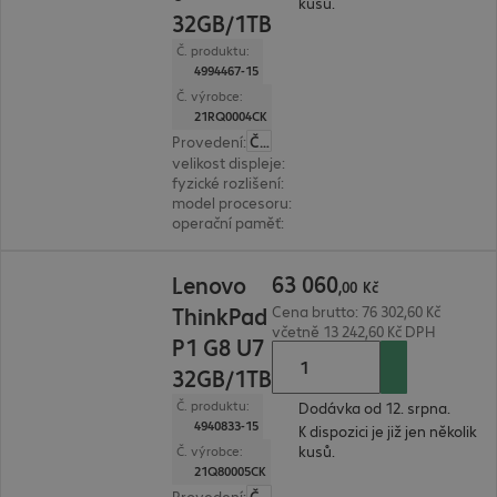
kusů.
32GB/1TB
Č. produktu:
4994467-15
Č. výrobce:
21RQ0004CK
Provedení
:
Česká
velikost displeje
:
40,6 cm (16,0")
fyzické rozlišení
:
1.920 x 1.200 WUXGA
model procesoru
:
Intel Core Ultra 7 255HX, 2,4 
operační paměť
:
32 GB
63 060,00 Kč
63
060
Lenovo
,
00
Kč
ThinkPad
Cena brutto: 76 302,60 Kč
včetně 13 242,60 Kč DPH
P1 G8 U7
32GB/1TB
Č. produktu:
Dodávka od 12. srpna.
4940833-15
K dispozici je již jen několik
kusů.
Č. výrobce:
21Q80005CK
Provedení
:
Česká