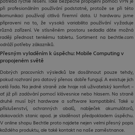
potřeba rychlé řešení. Také bezpečné propojení pomocí VPN je
při profesionálním používání podstatné, protože se při této
komunikaci používají citlivá firemní data. U hardwaru jsme
připraveni na to, že vysoká variabilita používání vyžaduje
různá zařízení. Ve stísněném prostoru sedadla dáte možná
raději přednost tenkému tabletu. Sortiment na bechtle.com
odráží potřeby zákazníků.
Přesným vyladěním k úspěchu: Mobile Computing v
propojeném světě
Dobrých pracovních výsledků lze dosáhnout pouze tehdy,
pokud rozhraní pro datový přenos dobře fungují. A existuje jich
celá řada. Na jedné straně zde hraje roli uživatelský komfort –
ať již při zadávání pomocí klávesnice nebo hlasem. Na straně
druhé musí být hardware a software kompatibilní. Také u
příslušenství, ochranných obalů, nabíječek akumulátorů,
dokovacích stanic apod. je sladěnost předpokladem úspěchu.
V online shopu Bechtle proto najdete nejen velmi přesný popis
každého produktu, ale také kontakt na naše zaměstnance.