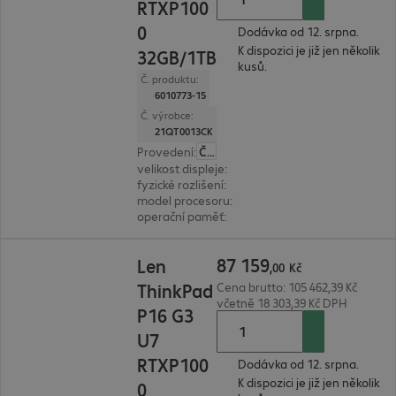
RTXP100
0
Dodávka od 12. srpna.
K dispozici je již jen několik
32GB/1TB
kusů.
Č. produktu:
6010773-15
Č. výrobce:
21QT0013CK
Provedení
:
Česká
velikost displeje
:
36.8 cm (14.5")
fyzické rozlišení
:
3.072 x 1.920
model procesoru
:
Intel Core Ultra 7 265H, 2,2 G
operační paměť
:
32 GB
87 159,00 Kč
87
159
Len
,
00
Kč
ThinkPad
Cena brutto: 105 462,39 Kč
včetně 18 303,39 Kč DPH
P16 G3
U7
RTXP100
Dodávka od 12. srpna.
K dispozici je již jen několik
0