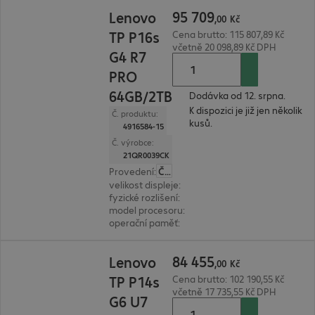
95 709,00 Kč
95
709
Lenovo
,
00
Kč
TP P16s
Cena brutto: 115 807,89 Kč
včetně 20 098,89 Kč DPH
G4 R7
PRO
64GB/2TB
Dodávka od 12. srpna.
K dispozici je již jen několik
Č. produktu:
kusů.
4916584-15
Č. výrobce:
21QR0039CK
Provedení
:
Česká
velikost displeje
:
40,6 cm (16,0")
fyzické rozlišení
:
3.840 x 2.400 WQUXGA
model procesoru
:
AMD Ryzen AI 7 PRO 350, 2,0
operační paměť
:
64 GB
84 455,00 Kč
84
455
Lenovo
,
00
Kč
TP P14s
Cena brutto: 102 190,55 Kč
včetně 17 735,55 Kč DPH
G6 U7