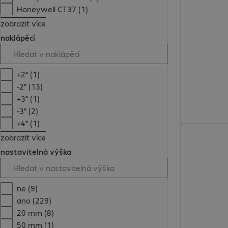
6 835,00 Kč
Honeywell CT37 (1)
zobrazit více
naklápěcí
+2° (1)
-2° (13)
+3° (1)
-3° (2)
+4° (1)
6 521,00 Kč
zobrazit více
nastavitelná výška
ne (9)
ano (229)
20 mm (8)
50 mm (1)