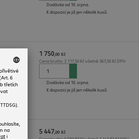
Dodávka od 10. srpna.
K dispozici je již jen několik kusů.
1
750
o
,
00
Kč
Cena brutto: 2 117,50 Kč včetně 367,50 Kč DPH
Dodávka od 10. srpna.
K dispozici je již jen několik kusů.
5
447
,
00
Kč
Cena brutto: 6 590,87 Kč včetně 1 143,87 Kč DPH