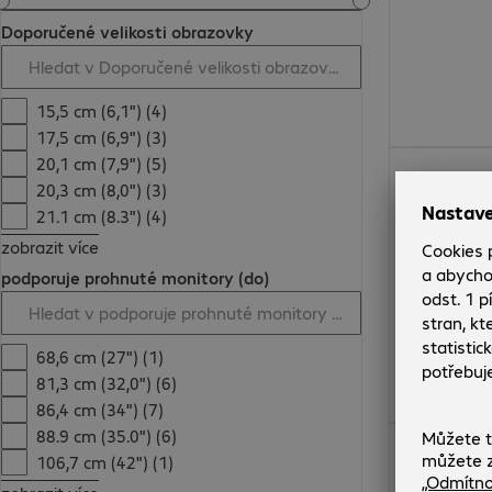
Doporučené velikosti obrazovky
15,5 cm (6,1") (4)
17,5 cm (6,9") (3)
1 750,00 Kč
20,1 cm (7,9") (5)
20,3 cm (8,0") (3)
21.1 cm (8.3") (4)
zobrazit více
podporuje prohnuté monitory (do)
68,6 cm (27") (1)
81,3 cm (32,0") (6)
86,4 cm (34") (7)
88.9 cm (35.0") (6)
5 447,00 Kč
106,7 cm (42") (1)