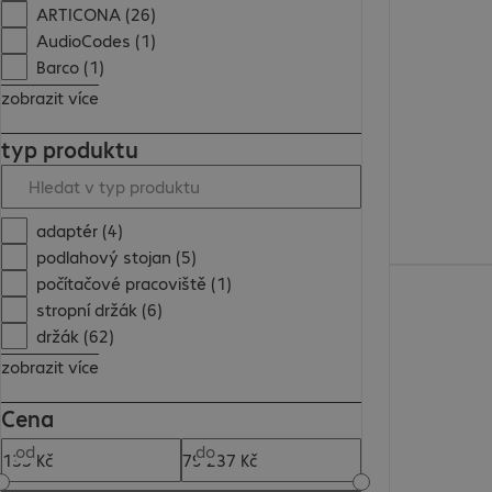
3 128,00 Kč
ARTICONA (26)
AudioCodes (1)
Barco (1)
zobrazit více
typ produktu
adaptér (4)
podlahový stojan (5)
1 589,00 Kč
počítačové pracoviště (1)
stropní držák (6)
držák (62)
zobrazit více
Cena
od
do