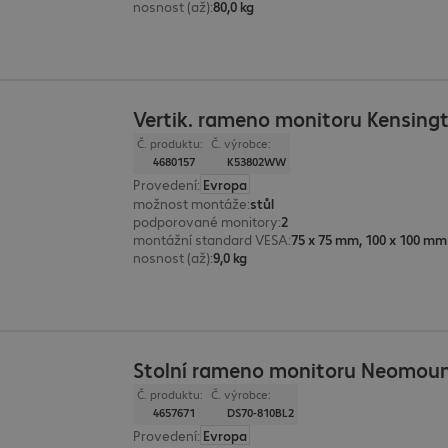
nosnost (až)
:
80,0 kg
Vertik. rameno monitoru Kensing
Č. produktu:
Č. výrobce:
4680157
K53802WW
Provedení
:
Evropa
možnost montáže
:
stůl
podporované monitory
:
2
montážní standard VESA
:
75 x 75 mm, 100 x 100 mm
nosnost (až)
:
9,0 kg
Stolní rameno monitoru Neomoun
Č. produktu:
Č. výrobce:
4657671
DS70-810BL2
Provedení
:
Evropa