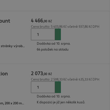
4
466
Mount
,
00
Kč
Cena brutto: 5 403,86 Kč včetně 937,86 Kč DPH
Dodávka od 10. srpna.
2 roky bring-in (detaily viz webové stránky výrobce)
64 položek na skladu
2
073
tion
,
00
Kč
Cena brutto: 2 508,33 Kč včetně 435,33 Kč DPH
Dodávka od 10. srpna.
K dispozici je již jen několik kusů.
400 x 300 mm, 400 x 200 mm, 200 x 200 mm, 100 x 150 mm, 100 x 100 mm, 300 x 300 mm, 400 x 400 mm, 200 x 100 mm, 300 x 200 mm