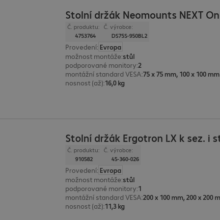
Stolní držák Neomounts NEXT On
Č. produktu:
Č. výrobce:
4753764
DS75S-950BL2
Provedení
:
Evropa
možnost montáže
:
stůl
podporované monitory
:
2
montážní standard VESA
:
75 x 75 mm, 100 x 100 mm
nosnost (až)
:
16,0 kg
Stolní držák Ergotron LX k sez. i s
Č. produktu:
Č. výrobce:
910582
45-360-026
Provedení
:
Evropa
možnost montáže
:
stůl
podporované monitory
:
1
montážní standard VESA
:
nosnost (až)
:
11,3 kg