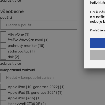
zobrazit více
všeobecně
použití
All-in-One (1)
čtečka čárových kódů (1)
prohnutý monitor (18)
902,00 Kč
stolní počítač (1)
dok (2)
zobrazit více
kompatibilní zarízení
Apple iPad (10. generace 2022) (1)
Apple iPad (9. generace 2021) (1)
Apple iPad (A16) (1)
Honeywell CT30 XP (1)