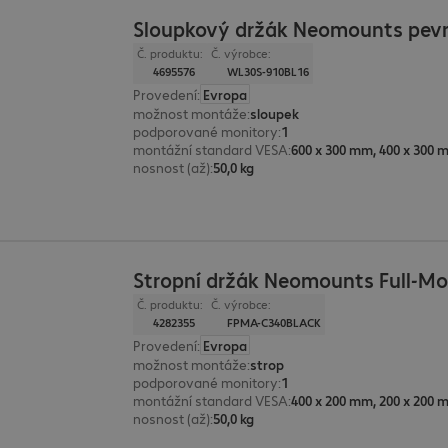
Sloupkový držák Neomounts pev
Č. produktu:
Č. výrobce:
4695576
WL30S-910BL16
Provedení
:
Evropa
možnost montáže
:
sloupek
podporované monitory
:
1
montážní standard VESA
:
nosnost (až)
:
50,0 kg
Stropní držák Neomounts Full-Mo
Č. produktu:
Č. výrobce:
4282355
FPMA-C340BLACK
Provedení
:
Evropa
možnost montáže
:
strop
podporované monitory
:
1
montážní standard VESA
:
nosnost (až)
:
50,0 kg