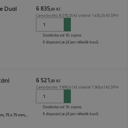
6
835
e Dual
,
00
Kč
Cena brutto: 8 270,35 Kč včetně 1 435,35 Kč DPH
Dodávka od 10. srpna.
K dispozici je již jen několik kusů.
6
521
tání
,
00
Kč
Cena brutto: 7 890,41 Kč včetně 1 369,41 Kč DPH
Dodávka od 10. srpna.
K dispozici je již jen několik kusů.
200 x 100 mm, 200 x 200 mm, 75 x 75 mm, 100 x 100 mm