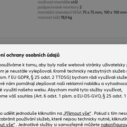
možnost montáže
:
stůl
podporované monitory
:
2
montážní standard VESA
:
75 x 75 mm, 100 x 100 mm
nosnost (až)
:
18,0 kg
Stolní držák Neomounts NERO Tri
Č. produktu:
Č. výrobce:
4887695
DS60-600BL3
Provedení
:
Evropa
možnost montáže
:
stůl
podporované monitory
:
3
montážní standard VESA
:
75 x 75 mm, 100 x 100 mm
nosnost (až)
:
18,0 kg
Držák na čtyri monitory StarTech