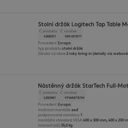
Stolní držák Logitech Tap Table 
Č. produktu:
Č. výrobce:
4368351
939-001811
Provedení
:
Evropa
typ produktu
:
stolní držák
Záruka výrobce
:
Nástěnný držák StarTech Full-Mo
Č. produktu:
Č. výrobce:
4282981
FPWARTB1M
Provedení
:
Evropa
možnost montáže
:
zeď
podporované monitory
:
1
montážní standard VESA
:
nosnost (až)
:
35,0 kg