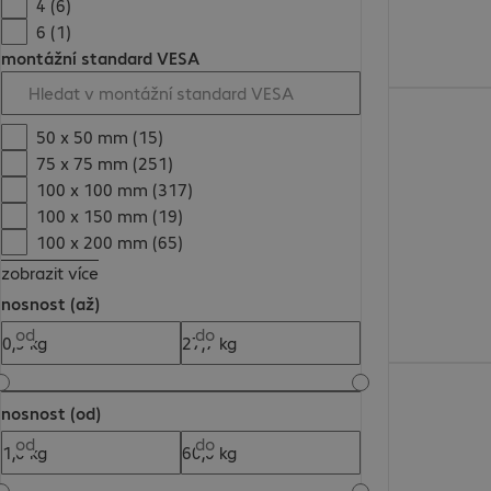
4 (6)
6 (1)
montážní standard VESA
1 579,00 Kč
50 x 50 mm (15)
75 x 75 mm (251)
100 x 100 mm (317)
100 x 150 mm (19)
100 x 200 mm (65)
zobrazit více
nosnost (až)
od
do
4 118,00 Kč
nosnost (od)
od
do