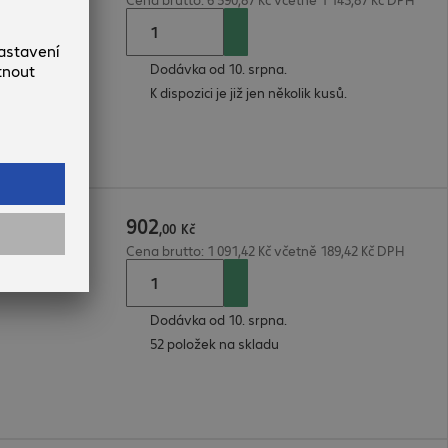
Dodávka od 10. srpna.
K dispozici je již jen několik kusů.
902
,
00
Kč
Cena brutto: 1 091,42 Kč včetně 189,42 Kč DPH
Dodávka od 10. srpna.
52 položek na skladu