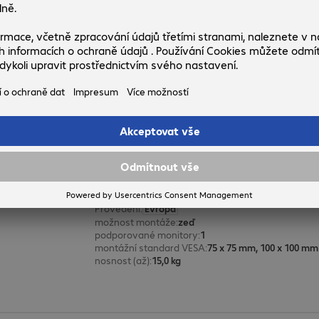
Č. produktu:
Č. výrobce:
4406175
ARMQUADSS
Provedení
:
Evropa
možnost montáže
:
stůl
podporované monitory
:
4
montážní standard VESA
:
75 x 75 mm, 100 x 100 mm
nosnost (až)
:
32,0 kg
Držák na monitor StarTech
Č. produktu:
Č. výrobce:
4290887
ARMWALLDS
Provedení
:
Evropa
možnost montáže
:
zeď
podporované monitory
:
1
montážní standard VESA
:
75 x 75 mm, 100 x 100 mm
nosnost (až)
:
15,0 kg