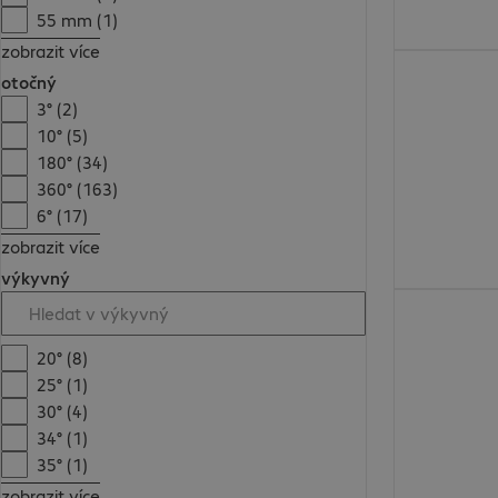
55 mm (1)
zobrazit více
4 466,00 Kč
otočný
3° (2)
10° (5)
180° (34)
360° (163)
6° (17)
zobrazit více
výkyvný
2 073,00 Kč
20° (8)
25° (1)
30° (4)
34° (1)
35° (1)
zobrazit více