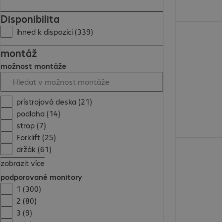
Disponibilita
1 143,00 Kč
ihned k dispozici (339)
montáž
možnost montáže
prístrojová deska (21)
podlaha (14)
strop (7)
Forklift (25)
4 068,00 Kč
držák (61)
zobrazit více
podporované monitory
1 (300)
2 (80)
3 (9)