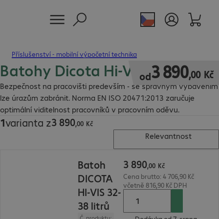
Příslušenství - mobilní výpočetní technika
Batohy Dicota Hi-Vis
3 890,00 Kč
3
890
,
00
Kč
od
Bezpečnost na pracovišti predevším - se správným vybavením
lze úrazům zabránit. Norma EN ISO 20471:2013 zaručuje
optimální viditelnost pracovníků v pracovním oděvu.
3
890
1
varianta z
3 890,00 Kč
,
00
Kč
Relevantnost
3 890,00 Kč
3
890
Batoh
,
00
Kč
DICOTA
Cena brutto: 4 706,90 Kč
včetně 816,90 Kč DPH
HI-VIS 32-
38 litrů
Č. produktu:
Dodávka od 7. srpna.