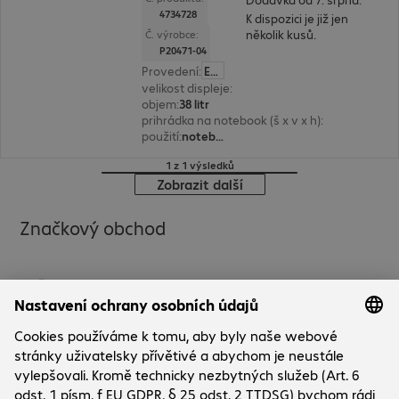
4734728
K dispozici je již jen
několik kusů.
Č. výrobce:
P20471-04
Provedení
:
Evropa
velikost displeje
:
43,9 cm (17,3")
objem
:
38 litr
prihrádka na notebook (š x v x h)
:
420 x 295 x 2
použití
:
notebook, tablet
1 z 1 výsledků
Zobrazit další
Značkový obchod