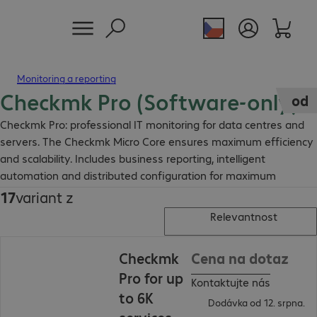
Monitoring a reporting
Checkmk Pro (Software-only)
od
Checkmk Pro: professional IT monitoring for data centres and
servers. The Checkmk Micro Core ensures maximum efficiency
and scalability. Includes business reporting, intelligent
automation and distributed configuration for maximum
transparency in complex infrastructures.
17
variant z
Relevantnost
Checkmk
Cena na dotaz
Pro for up
Kontaktujte nás
to 6K
Dodávka od 12. srpna.