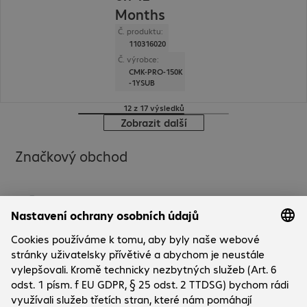
Months
Č. produktu:
110316020
Č. výrobce:
CMK-PRO-150K
-1YSUB
12 z 17 výsledků
Zobrazit další
Značkový obchod
Společnost