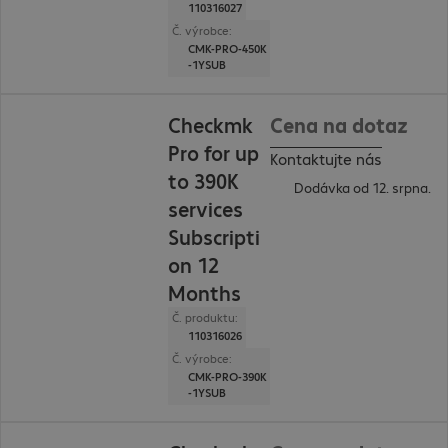
110316027
Č. výrobce:
CMK-PRO-450K
-1YSUB
Checkmk
Cena na dotaz
Pro for up
Kontaktujte nás
to 390K
Dodávka od 12. srpna.
services
Subscripti
on 12
Months
Č. produktu:
110316026
Č. výrobce:
CMK-PRO-390K
-1YSUB