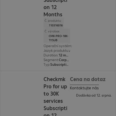
on 12
Months
Č. produktu:
110316016
Č. výrobce:
CMK-PRO-18K-
1YSUB
Operační systém
:
Linux
Jazyk produktu
:
Angličtina, Němčina
Duration
:
12 month(s)
Segment
:
Corporate
Typ
:
Subscription
Checkmk
Cena na dotaz
Pro for up
Kontaktujte nás
to 30K
Dodávka od 12. srpna.
services
Subscripti
on 12