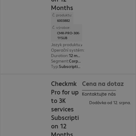
Months
Č. produktu:
6003882
Č. výrobce:
CMK-PRO-30K-
1YSUB
Jazyk produktu
:
Angličtina, Němčina
Operační systém
:
Linux
Duration
:
12 month(s)
Segment
:
Corporate
Typ
:
Subscription
Checkmk
Cena na dotaz
Pro for up
Kontaktujte nás
to 3K
Dodávka od 12. srpna.
services
Subscripti
on 12
Months