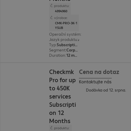
Č. produktu:
4994960
Č. výrobce:
CMK-PRO-3K-1
YSUB
Operační systém
:
Linux
Jazyk produktu
:
Angličtina, Němčina
Typ
:
Subscription
Segment
:
Corporate
Duration
:
12 month(s)
Checkmk
Cena na dotaz
Pro for up
Kontaktujte nás
to 450K
Dodávka od 12. srpna.
services
Subscripti
on 12
Months
Č. produktu: