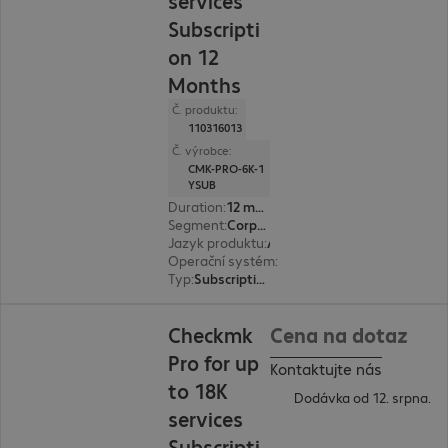
services
Subscripti
on 12
Months
Č. produktu:
110316013
Č. výrobce:
CMK-PRO-6K-1
YSUB
Duration
:
12 month(s)
Segment
:
Corporate
Jazyk produktu
:
Angličtina, Němčina
Operační systém
:
Linux
Typ
:
Subscription
Checkmk
Cena na dotaz
Pro for up
Kontaktujte nás
to 18K
Dodávka od 12. srpna.
services
Subscripti