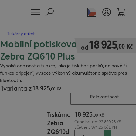
Tiskárny etiket
Mobilní potiskovače etiket
18 925,00 Kč
18
925
,
00
Kč
od
Zebra ZQ610 Plus
Vysoká odolnost a funkce, jako je tisk bez pásků, nejnovější
funkce pripojení, vysoce výkonný akumulátor a správa pres
Bluetooth.
18
925
1
varianta z
18 925,00 Kč
,
00
Kč
Relevantnost
18 925,00 Kč
18
925
Tiskárna
,
00
Kč
Zebra
Cena brutto: 22 899,25 Kč
včetně 3 974,25 Kč DPH
ZQ610d