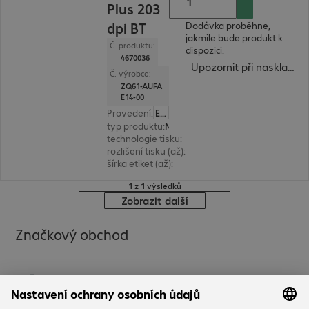
Plus 203
dpi BT
Dodávka proběhne,
jakmile bude produkt k
Č. produktu:
dispozici.
4670036
Upozornit při naskladně
Č. výrobce:
ZQ61-AUFA
E14-00
Provedení
:
Evropa
typ produktu
:
Mobile label printer
technologie tisku
:
termodirekt
rozlišení tisku (až)
:
203 dpi
šírka etiket (až)
:
55,4 mm
1 z 1 výsledků
Zobrazit další
Značkový obchod