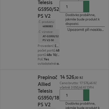
Telesis
GS950/52
PS V2
Dodávka proběhne,
jakmile bude produkt k
Č. produktu:
dispozici.
4696983
Upozornit při naskladně
Č. výrobce:
AT-GS950/52
PS V2-50
Provedení
:
Evropa
počet portů
:
48
portů
:
48x 10/100/1000 RJ45
PoE
:
Yes
ovladatelné
:
ano
14 526,00 Kč
14
526
Prepínač
,
00
Kč
Allied
Cena brutto: 17 576,46 Kč
včetně 3 050,46 Kč DPH
Telesis
GS950/18
PS V2
Dodávka proběhne,
jakmile bude produkt k