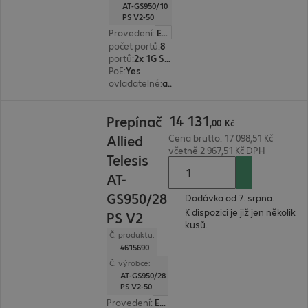
AT-GS950/10
PS V2-50
Provedení
:
Evropa
počet portů
:
8
portů
:
2x 1G SFP, 8x 10/100/1000 RJ45
PoE
:
Yes
ovladatelné
:
ano
14 131,00 Kč
14
131
Prepínač
,
00
Kč
Allied
Cena brutto: 17 098,51 Kč
včetně 2 967,51 Kč DPH
Telesis
AT-
GS950/28
Dodávka od 7. srpna.
K dispozici je již jen několik
PS V2
kusů.
Č. produktu:
4615690
Č. výrobce:
AT-GS950/28
PS V2-50
Provedení
:
Evropa