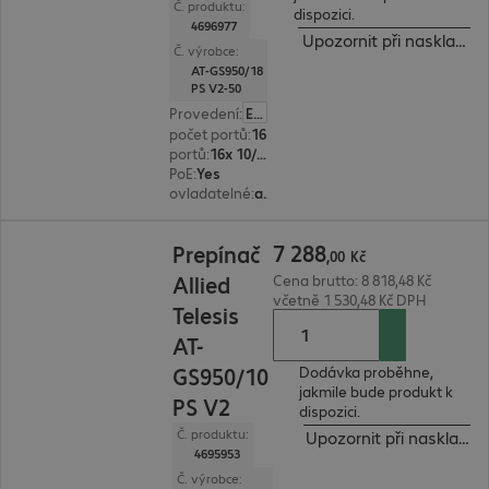
Č. produktu:
dispozici.
4696977
Upozornit při naskladně
Č. výrobce:
AT-GS950/18
PS V2-50
Provedení
:
Evropa
počet portů
:
16
portů
:
16x 10/100/1000 RJ45
PoE
:
Yes
ovladatelné
:
ano
7 288,00 Kč
7
288
Prepínač
,
00
Kč
Allied
Cena brutto: 8 818,48 Kč
včetně 1 530,48 Kč DPH
Telesis
AT-
GS950/10
Dodávka proběhne,
jakmile bude produkt k
PS V2
dispozici.
Č. produktu:
Upozornit při naskladně
4695953
Č. výrobce: