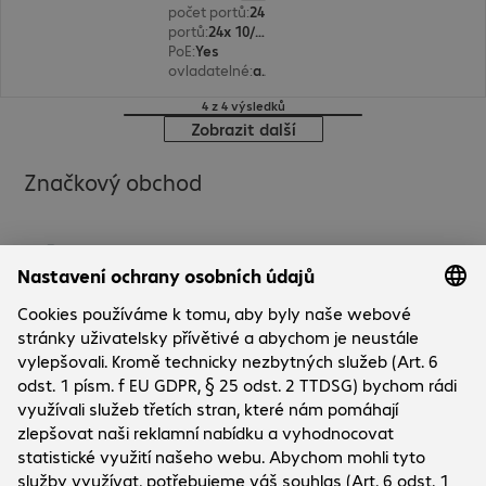
počet portů
:
24
portů
:
24x 10/100/1000 RJ45
PoE
:
Yes
ovladatelné
:
ano
4 z 4 výsledků
Zobrazit další
Značkový obchod
Společnost
Společnost