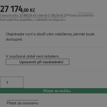
27
174
27 174,00 Kč
,
00
Kč
Cena brutto: 32 880,54 Kč včetně 5 706,54 Kč DPH
bez
paušálního
transakčního poplatku / nákladů na dopravu
Objednejte nyní a zboží vám odešleme, jakmile bude
dostupné.
V současné době není skladem.
Upozornit při naskladnění
Přidat do košíku
Přidat do seznamu