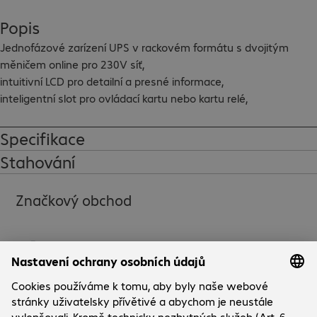
Popis
Jednofázové zarízení UPS v rackovém formátu s dvojitým 
měničem online pro 230V síť,

intuitivní LCD pro detailní a presné informace,

inteligentní slot pro ovládací kartu nebo kartu relé,

rozhraní USB a sériové RS232,

automatický interní bypass,

Specifikace
včetně sady kolejnic

Stahování
vstup: IEC320-C14 na síťový konektor

Značkový obchod
výstupy: 4x zdírka IEC320-C13