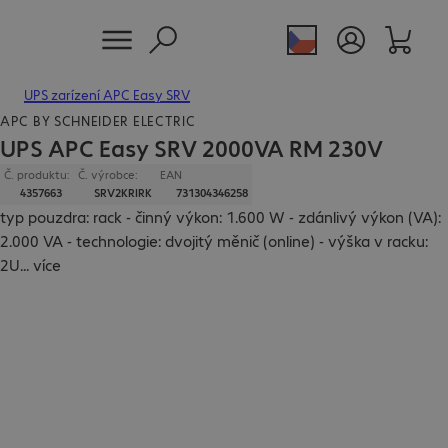
UPS zarízení APC Easy SRV
APC BY SCHNEIDER ELECTRIC
UPS APC Easy SRV 2000VA RM 230V
Č. produktu:
Č. výrobce:
EAN
4357663
SRV2KRIRK
731304346258
typ pouzdra: rack - činný výkon: 1.600 W - zdánlivý výkon (VA):
2.000 VA - technologie: dvojitý měnič (online) - výška v racku:
2U
...
více