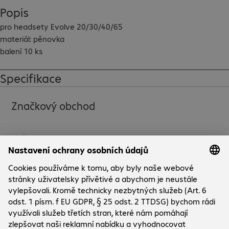
Popis
pro headsety Evolve 20/30/40/65

materiál: pěnovka

balení 10 ks
Specifikace
Značkový obchod
Společnost