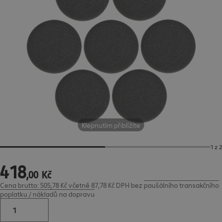
Klepnutím přiblížíte
1 z 2
418
418,00 Kč
,
00
Kč
Cena brutto: 505,78 Kč včetně 87,78 Kč DPH
bez
paušálního transakčního
poplatku / nákladů na dopravu