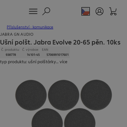
Příslušenství - komunikace
JABRA GN AUDIO
Ušní polšt. Jabra Evolve 20-65 pěn. 10ks
Č. produktu:
Č. výrobce:
EAN
938778
14101-45
5706991017601
typ produktu: ušní polštárky
...
více