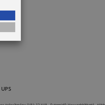
r UPS
agos teljesítmény (VA): 12 kVA - Futamidő: Hosszabbítható
...
több