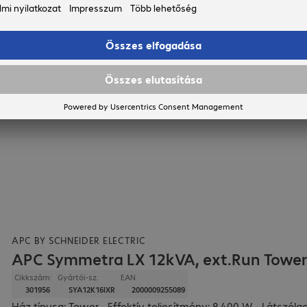
APC BY SCHNEIDER ELECTRIC
APC Symmetra LX 12kVA, ext.Run Towe
Cikkszám:
Gyártói-sz.
EAN
301956
SYA12K16IXR
2000009255089
Ház típusa: Tower - Effektív teljesítmény: 8.400 W - Látszól