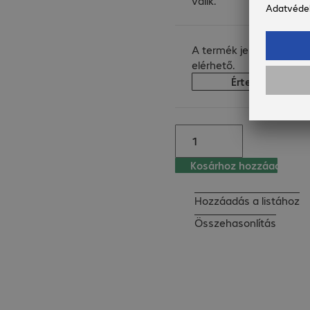
válik.
3 fázisú bemenet/ 1 
fázisú kimenet: 
1x100A/2x50A, 
A termék jelenleg nem
1x35mm²/2x10mm²

elérhető.
Értesítést kérek
Fontos: a termék 
tömegéből kifolyólag 
magasabb szállítási 
költségekre lehet 
Kosárhoz hozzáad
számítani.
Hozzáadás a listához
Összehasonlítás