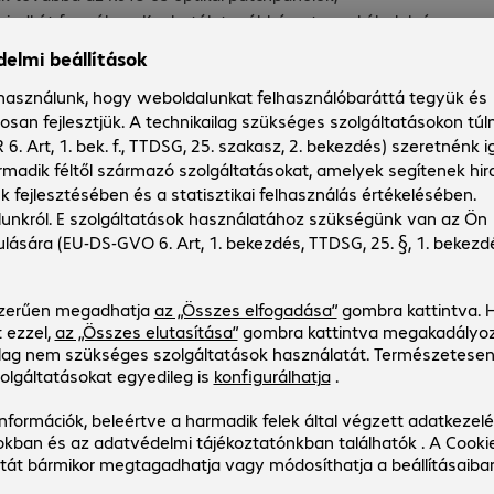
 mindkét formában. Kaphatók továbbá antennakábelek és -
sok más további termék. Lapozza végig a különféle területek
ket.
alapul. Ebben az esetben az adatokat egy szerveren, azaz egy
 Az információkat ezután a kliensek, azaz a mindenkori
lérését. A Peer-to-Peer hálózatok esetén ezzel szemben az
túrája kihatással van a hálózati komponensekre és a hálózati
ti forma igényel kábeleket és patchpaneleket. Patchpanel
égek nagy választékát
kezésére, hogy könnyedén megtalálja a megfelelő kapcsolati
ó, illetve egyes termékcsoportok alapján is. Így a patchkábelek
standard alapján is. A paneleknél választhat a portok száma
 minden termékcsoportnál működik és megkönnyíti a választást.
ítőkről és az alternatív termékekről. Amennyiben kérdés