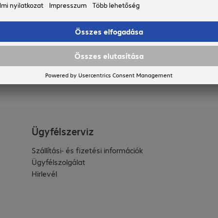
mal termékmenedzsereinkhez.
Ügyfélszerviz
Szállítási- és fizetési információk
Ügyfélszolgálat
Hirlevél