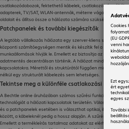
csatlakozódobozok, fektethető kábelek, csatlakozók és váltók
adapterek, TV/SAT, WLAN-antennák, méterre vágott kábelek és 
oldalait és állítsa össze a hálózata számára szükséges eszközö
Patchpanelek és további kiegészítők
A legtöbb vállalkozás hálózata egy szerver-kliens struktúrán 
központi számítóegységen mentik és készítik fel a használatra.
munkaállomások hívják le. Emellett ez biztosítja az internet e
adatmentés decentrálisan történik. A hálózat mindenkori struk
kapcsolatokra. Mérettől és struktúrától függően minden hálóza
nélkül egy strukturált kábelezés sem lehetséges.
Tekintse meg a különféle csatlakozási lehetős
A Bechtle online áruházában számos szűrési funkció áll rendel
technológiát a hálózati kapcsolatok területén. Választhat gyárt
és a patchpanelek esetében is választhat optikai, illetve RJ45-
között, a kábeleknél pedig a hossz alapján. A szűrés alapelve
Emellett a termékleírás tartalmaz adatokat az elérhető kiegész