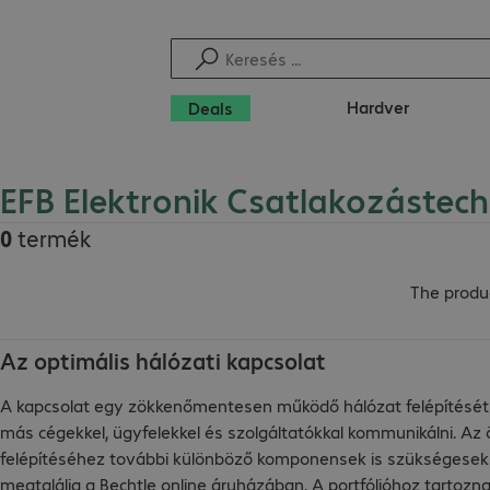
Hardver
Deals
EFB Elektronik Csatlakozástech
0
termék
The produc
Az optimális hálózati kapcsolat
A kapcsolat egy zökkenőmentesen működő hálózat felépítését el
más cégekkel, ügyfelekkel és szolgáltatókkal kommunikálni. Az 
felépítéséhez további különböző komponensek is szükségesek.
megtalálja a Bechtle online áruházában. A portfólióhoz tartozn