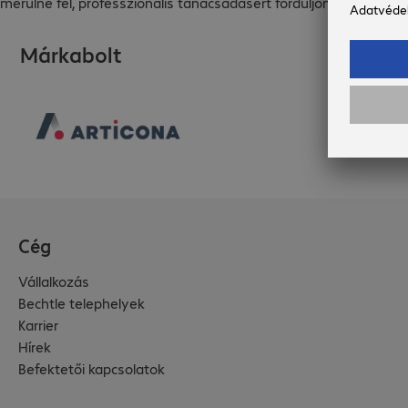
merülne fel, professzionális tanácsadásért forduljon bizalom
Márkabolt
Cég
Vállalkozás
Bechtle telephelyek
Karrier
Hírek
Befektetői kapcsolatok