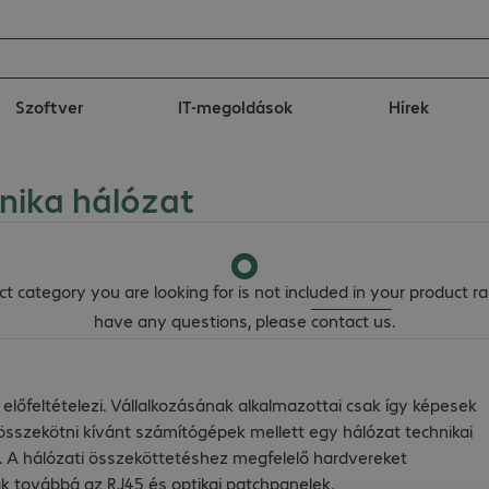
Szoftver
IT-megoldások
Hírek
nika hálózat
t category you are looking for is not included in your product ra
have any questions, please
contact us
.
őfeltételezi. Vállalkozásának alkalmazottai csak így képesek
összekötni kívánt számítógépek mellett egy hálózat technikai
 A hálózati összeköttetéshez megfelelő hardvereket
ak továbbá az RJ45 és optikai patchpanelek,