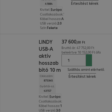
Értesítést kérek
41884
Kivitel
:
Európa
Csatlakozások
:
Type-C | Type-A
Kábel hossza
:
Adapter 0 m
USB verzió
:
2.0
Szín
:
Fekete
37 600,00 Ft
37
600
LINDY
,
00
Ft
USB-A
Bruttó ár: 47 752,00 Ft
beleértve 10 152,00 Ft áfa
aktív
hosszab
bító 10 m
Szállítás amint elérhető.
Értesítést kérek
Cikkszám:
873345
Gyártói-sz.
43157
Kivitel
:
Európa
Csatlakozások
:
Type-A male | Type-A female
Kábel hossza
:
10 m
USB verzió
:
3.0