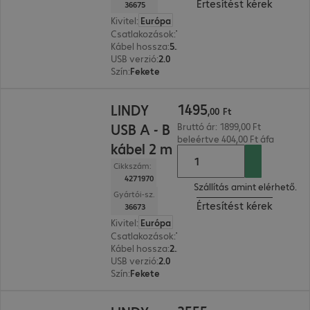
Értesítést kérek
36675
Kivitel
:
Európa
Csatlakozások
:
Type-A | Type-B
Kábel hossza
:
5 m
USB verzió
:
2.0
Szín
:
Fekete
1495,00 Ft
1495
LINDY
,
00
Ft
USB A - B
Bruttó ár: 1899,00 Ft
beleértve 404,00 Ft áfa
kábel 2 m
Cikkszám:
4271970
Szállítás amint elérhető.
Gyártói-sz.
Értesítést kérek
36673
Kivitel
:
Európa
Csatlakozások
:
Type-A | Type-B
Kábel hossza
:
2 m
USB verzió
:
2.0
Szín
:
Fekete
3555,00 Ft