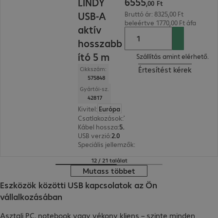
6555
LINDY
,
00
Ft
USB-A
Bruttó ár: 8325,00 Ft
beleértve 1770,00 Ft áfa
aktív
hosszabb
ító 5 m
Szállítás amint elérhető.
Értesítést kérek
Cikkszám:
575848
Gyártói-sz.
42817
Kivitel
:
Európa
Csatlakozások
:
Type-A male | Type-A female
Kábel hossza
:
5 m
USB verzió
:
2.0
Speciális jellemzők
:
Active cable
12 / 21 találat
Mutass többet
Eszközök közötti USB kapcsolatok az Ön
vállalkozásában
Asztali PC, notebook vagy vékony kliens – szinte minden