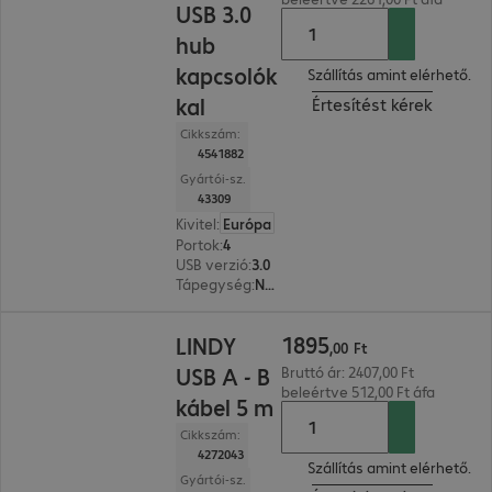
USB 3.0
hub
kapcsolók
Szállítás amint elérhető.
kal
Értesítést kérek
Cikkszám:
4541882
Gyártói-sz.
43309
Kivitel
:
Európa
Portok
:
4
USB verzió
:
3.0
Tápegység
:
Nem
1895,00 Ft
1895
LINDY
,
00
Ft
USB A - B
Bruttó ár: 2407,00 Ft
beleértve 512,00 Ft áfa
kábel 5 m
Cikkszám:
4272043
Szállítás amint elérhető.
Gyártói-sz.