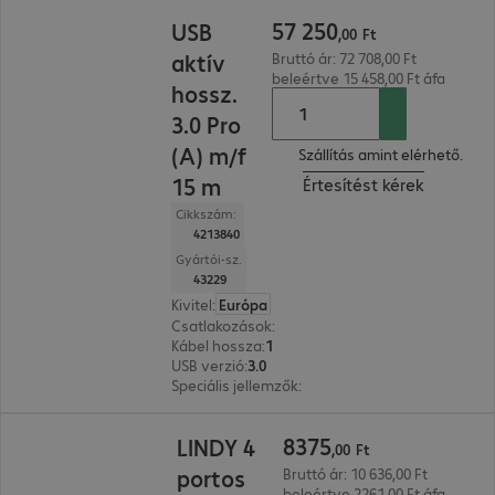
57 250,00 Ft
57
250
USB
,
00
Ft
aktív
Bruttó ár: 72 708,00 Ft
beleértve 15 458,00 Ft áfa
hossz.
3.0 Pro
(A) m/f
Szállítás amint elérhető.
15 m
Értesítést kérek
Cikkszám:
4213840
Gyártói-sz.
43229
Kivitel
:
Európa
Csatlakozások
:
Type-A male | Type-A female
Kábel hossza
:
15 m
USB verzió
:
3.0
Speciális jellemzők
:
Active cable
8375,00 Ft
8375
LINDY 4
,
00
Ft
portos
Bruttó ár: 10 636,00 Ft
beleértve 2261,00 Ft áfa