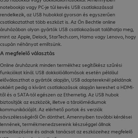
notebookja vagy PC-je túl kevés USB csatlakozással
rendelkezik, az USB hubokkal gyorsan és egyszerűen
csatlakoztathat több eszközt is. Az Ön Bechtle online
áruházában olyan gyártók USB csatlakozásait találhatja meg,
mint az Apple, Delock, StarTech.com, Hama vagy Lenovo, hogy
csupán néhányat említsünk.
A megfelelő választás
Online áruházunk minden termékhez segítőkész szűrési
funkciókat kínál. USB dokkolóállomások esetén például
előválaszthat a gyártók alapján, USB adaptereknél példának
okáért pedig a kívánt csatlakozások alapján kereshet a HDMI-
től és a SATA-tól egészen az Ethernetig. Az USB hubok
biztosítják az eszközök, illetve a tárolómédiumok
kommunikációját. Az elérhető portok és verziók
sávszélességéről Ön dönthet. Amennyiben további kérdései
lennének, termékmenedzsereink készséggel állnak
rendelkezésére és adnak tanácsot az eszközeihez megfelelő