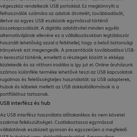
végeszköz rendelkezik USB portokkal. Ez megkönnyíti a
felhasználók számára az adatok átvitelét, továbbadását,
illetve az egyes USB eszközök egymással történő
összekapcsolását. A digitális adatátvitel minden egyéb
alternatívájának ellenére ez a vállalkozásokban legtöbbször
használt lehetőség azzal a feltétellel, hogy a belső biztonsági
irányelvek ezt megengedik. A prezentációk továbbadása USB-
n keresztül történik, emellett a részlegek között is ekképp
közlekedik és az otthoni irodába is így jut el. Online áruházunk
számos különféle terméke lehetővé teszi az USB kapcsolatok
rugalmas és felelősségteljes használatát: az USB adapterek,
hubok és kábelek mellett az USB dokkolóállomások is a
portfólióhoz tartoznak.
USB interfész és hub
Az USB interfész használata időtakarékos és nem követel
szakmai felkészültséget. Csatlakoztassa egymással
vállalatának eszközeit gyorsan és egyszerűen a megfelelő
USB hubokkal vagy dokkolállomásokkal. Amennyiben