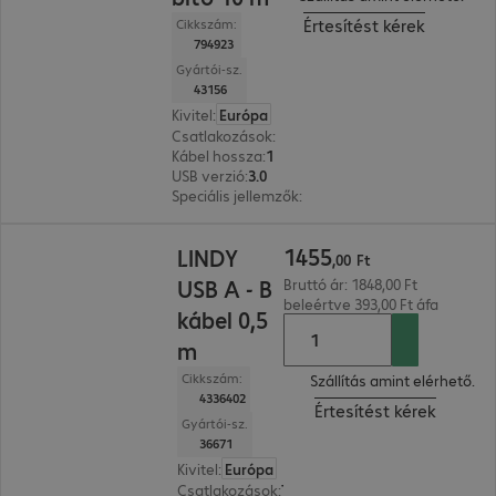
Értesítést kérek
Cikkszám:
794923
Gyártói-sz.
43156
Kivitel
:
Európa
Csatlakozások
:
Type-A male | Type-A female
Kábel hossza
:
10 m
USB verzió
:
3.0
Speciális jellemzők
:
Active cable
1455,00 Ft
1455
LINDY
,
00
Ft
USB A - B
Bruttó ár: 1848,00 Ft
beleértve 393,00 Ft áfa
kábel 0,5
m
Cikkszám:
Szállítás amint elérhető.
4336402
Értesítést kérek
Gyártói-sz.
36671
Kivitel
:
Európa
Csatlakozások
:
Type-A | Type-B