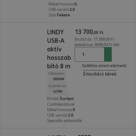
Kábel hossza
:
0,5 m
USB verzió
:
2.0
Szín
:
Fekete
13 700,00 Ft
13
700
LINDY
,
00
Ft
USB-A
Bruttó ár: 17 399,00 Ft
beleértve 3699,00 Ft áfa
aktív
hosszab
bító 8 m
Szállítás amint elérhető.
Értesítést kérek
Cikkszám:
585569
Gyártói-sz.
42780
Kivitel
:
Európa
Csatlakozások
:
Type-A male | Type-A female
Kábel hossza
:
8 m
USB verzió
:
2.0
Speciális jellemzők
:
Active cable
6555,00 Ft