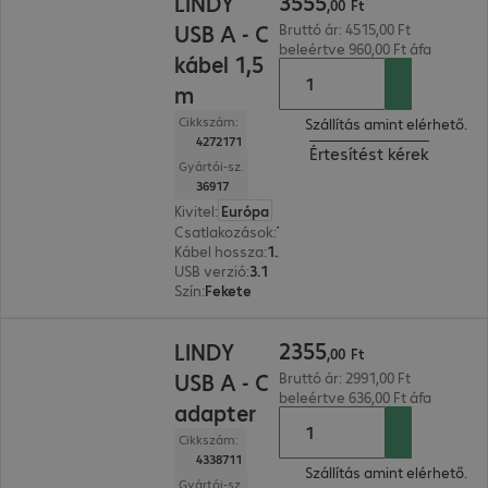
3555
LINDY
,
00
Ft
USB A - C
Bruttó ár: 4515,00 Ft
beleértve 960,00 Ft áfa
kábel 1,5
m
Cikkszám:
Szállítás amint elérhető.
4272171
Értesítést kérek
Gyártói-sz.
36917
Kivitel
:
Európa
Csatlakozások
:
Type-C | Type-A
Kábel hossza
:
1,5 m
USB verzió
:
3.1
Szín
:
Fekete
2355,00 Ft
2355
LINDY
,
00
Ft
USB A - C
Bruttó ár: 2991,00 Ft
beleértve 636,00 Ft áfa
adapter
Cikkszám:
4338711
Szállítás amint elérhető.
Gyártói-sz.