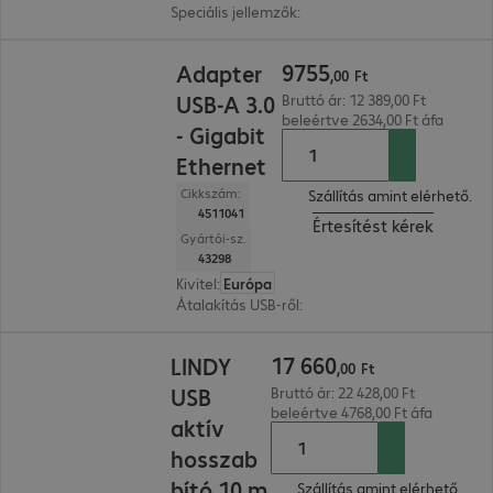
Speciális jellemzők
:
Active cable
9755,00 Ft
9755
Adapter
,
00
Ft
USB-A 3.0
Bruttó ár: 12 389,00 Ft
beleértve 2634,00 Ft áfa
- Gigabit
Ethernet
Cikkszám:
Szállítás amint elérhető.
4511041
Értesítést kérek
Gyártói-sz.
43298
Kivitel
:
Európa
Átalakítás USB-ről
:
Ethernet
17 660,00 Ft
17
660
LINDY
,
00
Ft
USB
Bruttó ár: 22 428,00 Ft
beleértve 4768,00 Ft áfa
aktív
hosszab
bító 10 m
Szállítás amint elérhető.