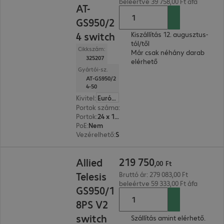
beleértve 39 758,00 Ft áfa
AT-
GS950/2
4 switch
Kiszállítás 12. augusztus-
tól/től
Cikkszám:
Már csak néhány darab
325207
elérhető
Gyártói-sz.
AT-GS950/2
4-50
Kivitel
:
Európa
Portok száma
:
24
Portok
:
24 x 10/100/1000 RJ45
PoE
:
Nem
Vezérelhető
:
Smart Management
219 750,00 Ft
219
750
Allied
,
00
Ft
Telesis
Bruttó ár: 279 083,00 Ft
beleértve 59 333,00 Ft áfa
GS950/1
8PS V2
switch
Szállítás amint elérhető.