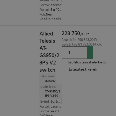
Portok száma
:
8
Portok
:
8 x 100/1000/2,5G/5G RJ45
PoE
:
Nem
Vezérelhető
:
Igen
228 750,00 Ft
228
750
Allied
,
00
Ft
Telesis
Bruttó ár: 290 513,00 Ft
beleértve 61 763,00 Ft áfa
AT-
GS950/2
8PS V2
Szállítás amint elérhető.
switch
Értesítést kérek
Cikkszám:
4615690
Gyártói-sz.
AT-GS950/2
8PS V2-50
Kivitel
:
Európa
Portok száma
:
24
Portok
:
24 x 10/100/1000 RJ45
PoE
:
Igen