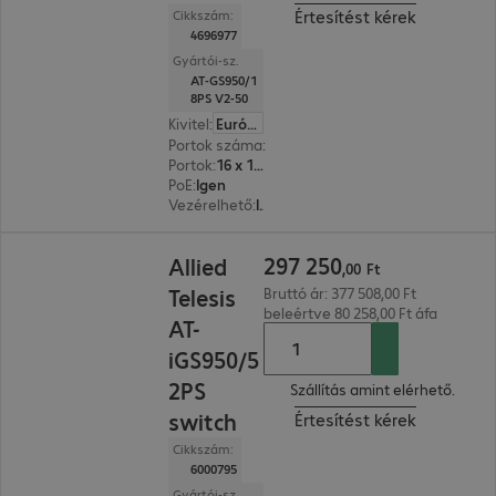
Értesítést kérek
Cikkszám:
4696977
Gyártói-sz.
AT-GS950/1
8PS V2-50
Kivitel
:
Európa
Portok száma
:
16
Portok
:
16 x 10/100/1000 RJ45
PoE
:
Igen
Vezérelhető
:
Igen
297 250,00 Ft
297
250
Allied
,
00
Ft
Telesis
Bruttó ár: 377 508,00 Ft
beleértve 80 258,00 Ft áfa
AT-
iGS950/5
2PS
Szállítás amint elérhető.
switch
Értesítést kérek
Cikkszám:
6000795
Gyártói-sz.