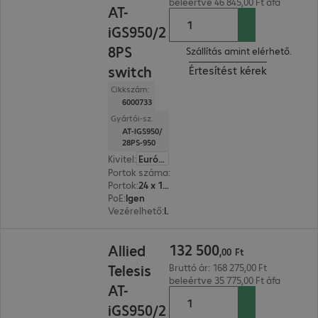
beleértve 46 845,00 Ft áfa
AT-
iGS950/2
8PS
Szállítás amint elérhető.
switch
Értesítést kérek
Cikkszám:
6000733
Gyártói-sz.
AT-IGS950/
28PS-950
Kivitel
:
Európa
Portok száma
:
28
Portok
:
24 x 10/100/1000 RJ45
PoE
:
Igen
Vezérelhető
:
Igen
132 500,00 Ft
132
500
Allied
,
00
Ft
Telesis
Bruttó ár: 168 275,00 Ft
beleértve 35 775,00 Ft áfa
AT-
iGS950/2