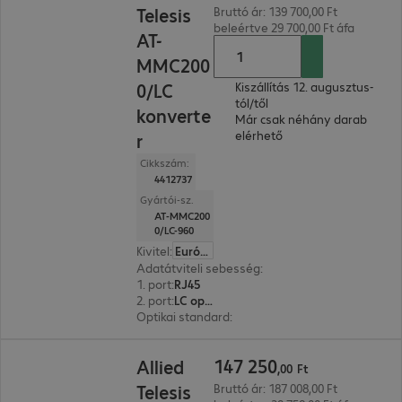
Telesis
Bruttó ár: 139 700,00 Ft
beleértve 29 700,00 Ft áfa
AT-
MMC200
0/LC
Kiszállítás 12. augusztus-
tól/től
konverte
Már csak néhány darab
elérhető
r
Cikkszám:
4412737
Gyártói-sz.
AT-MMC200
0/LC-960
Kivitel
:
Európa
Adatátviteli sebesség
:
100 Mbit/s, 1.000 Mbit/s,
1. port
:
RJ45
2. port
:
LC optikai szál
Optikai standard
:
Multi-Mode
147 250,00 Ft
147
250
Allied
,
00
Ft
Telesis
Bruttó ár: 187 008,00 Ft