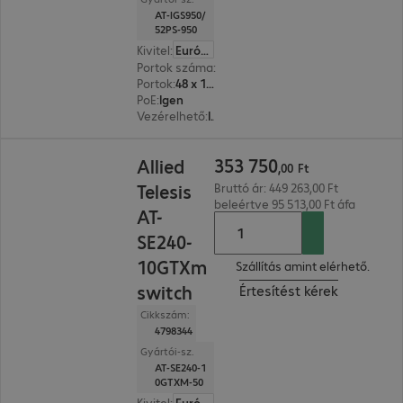
AT-IGS950/
52PS-950
Kivitel
:
Európa
Portok száma
:
52
Portok
:
48 x 10/100/1000 RJ45
PoE
:
Igen
Vezérelhető
:
Igen
353 750,00 Ft
353
750
Allied
,
00
Ft
Telesis
Bruttó ár: 449 263,00 Ft
beleértve 95 513,00 Ft áfa
AT-
SE240-
10GTXm
Szállítás amint elérhető.
switch
Értesítést kérek
Cikkszám:
4798344
Gyártói-sz.
AT-SE240-1
0GTXM-50
Kivitel
:
Európa