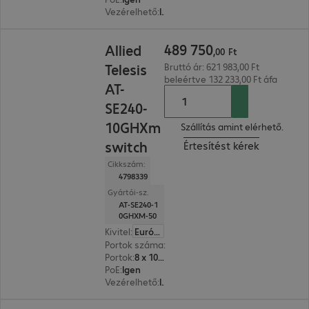
Vezérelhető
:
Igen
489 750,00 Ft
489
750
Allied
,
00
Ft
Telesis
Bruttó ár: 621 983,00 Ft
beleértve 132 233,00 Ft áfa
AT-
SE240-
10GHXm
Szállítás amint elérhető.
switch
Értesítést kérek
Cikkszám:
4798339
Gyártói-sz.
AT-SE240-1
0GHXM-50
Kivitel
:
Európa
Portok száma
:
8
Portok
:
8 x 100/1000/2,5G/5G RJ45
PoE
:
Igen
Vezérelhető
:
Igen
91 000,00 Ft