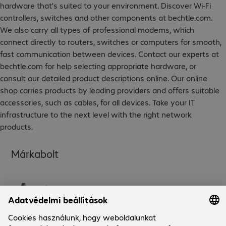
hardware that’s suited to your environment. Discover Wi-Fi
controllers, switches and other components at bechtle.com.
We also carry all types of professional modems, which
connect directly to routers, switches or computers for smooth,
fast communication between devices. Contact our experts at
bechtle.com for help selecting appropriate hardware, or
consult our detailed product descriptions online. Our online
shop carries products by leading providers and offers suitable
accessories, such as cables, for all devices. Take your IT
infrastructure to the next level with the right network
products.
Márkabolt