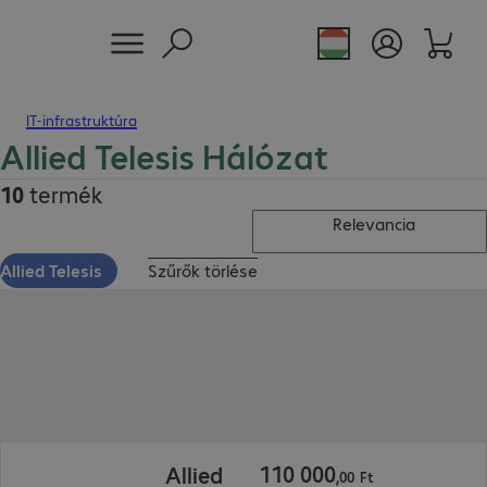
IT-infrastruktúra
Allied Telesis Hálózat
10
termék
Relevancia
Allied Telesis
Szűrők törlése
110 000,00 Ft
110
000
Allied
,
00
Ft