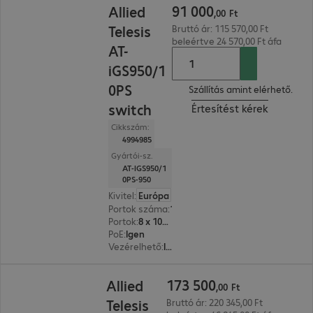
91
000
Allied
,
00
Ft
Telesis
Bruttó ár: 115 570,00 Ft
beleértve 24 570,00 Ft áfa
AT-
iGS950/1
0PS
Szállítás amint elérhető.
switch
Értesítést kérek
Cikkszám:
4994985
Gyártói-sz.
AT-IGS950/1
0PS-950
Kivitel
:
Európa
Portok száma
:
10
Portok
:
8 x 10/100/1000 RJ45
PoE
:
Igen
Vezérelhető
:
Igen
173 500,00 Ft
173
500
Allied
,
00
Ft
Telesis
Bruttó ár: 220 345,00 Ft