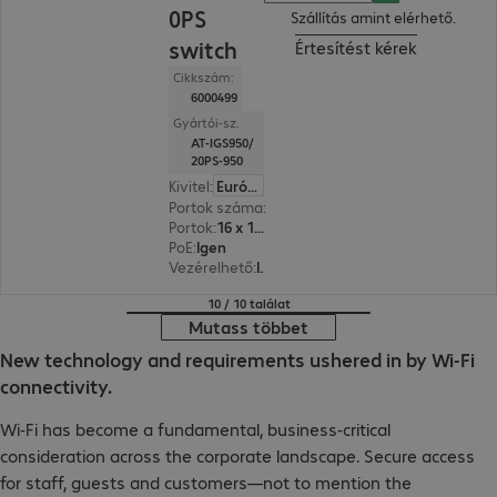
0PS
Szállítás amint elérhető.
switch
Értesítést kérek
Cikkszám:
6000499
Gyártói-sz.
AT-IGS950/
20PS-950
Kivitel
:
Európa
Portok száma
:
20
Portok
:
16 x 10/100/1000 RJ45
PoE
:
Igen
Vezérelhető
:
Igen
10 / 10 találat
Mutass többet
New technology and requirements ushered in by Wi-Fi
connectivity.
Wi-Fi has become a fundamental, business-critical
consideration across the corporate landscape. Secure access
for staff, guests and customers—not to mention the