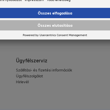
Ügyfélszerviz
Szállítási- és fizetési információk
Ügyfélszolgálat
Hirlevél