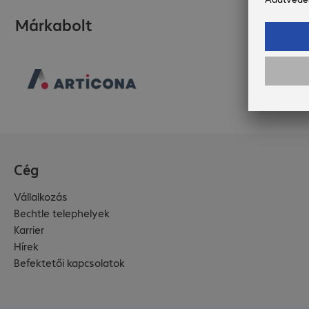
Márkabolt
Cég
Vállalkozás
Bechtle telephelyek
Karrier
Hírek
Befektetői kapcsolatok