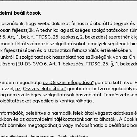
or kérdése válik döntő fontosságúvá. Kiemelkedő eredményeket
salád.
nálja a hálózatot és a szervert, legtöbbször elegendő egy
éges nagy mennyiségű adat feldolgozása, illetve csak
rver ezzel a vállalkozás IT-infrastruktúrájának központi
n. A számítási teljesítmény és a tárhely bővítésének
almas maradhat, ha netán később mégis nagyobb
ehetőségek nagy választékát
al, ezzel együtt pedig a szerverrel szemben. A bechtle.com
nálja személyes hálózatának felépítéséhez. A blade-szerverek
rnyokat is találhat. A magas minőség és a megbízható
 Hewlett Packard Enterprise, Lenovo, Dell vagy Fujitsu. Az
 azon termékeket, melyek megfelelhetnek Önnek. A megfelelő
nedzsereink professzionális tanácsadása is.