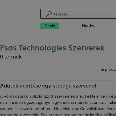
Hardver
Deals
Fsas Technologies Szerverek
0
termék
The produc
Adatok mentése egy storage szerverrel
A vállalkozásban alkalmazott szervernek meg kell felelnie a cé
nem minden ágazat igényel ugyanolyan méretű számítási teljes
szabva is össze lehet állítani. Ha például az Ön vállalkozásán
szerverbe invesztálni. Egy storage szerver rendelkezik a szü