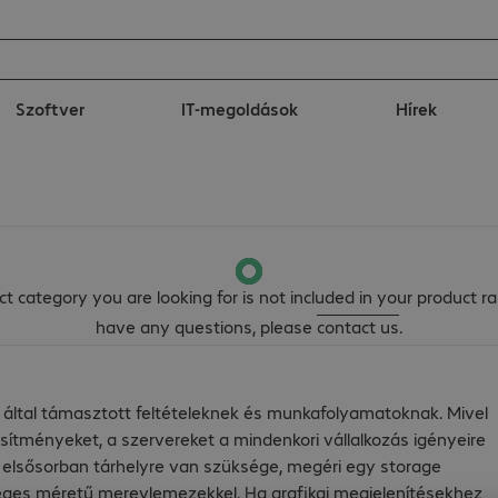
Szoftver
IT-megoldások
Hírek
t category you are looking for is not included in your product ra
have any questions, please
contact us
.
g által támasztott feltételeknek és munkafolyamatoknak. Mivel
ítményeket, a szervereket a mindenkori vállalkozás igényeire
ak elsősorban tárhelyre van szüksége, megéri egy storage
kséges méretű merevlemezekkel. Ha grafikai megjelenítésekhez