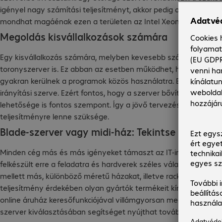
igényel nagy számítási teljesítményt, akkor pedig a processz
mondhat magáénak ezen a területen az Intel Xeon processzorc
Megoldás kisvállalkozások számára
Egy kisvállalkozás számára, melyben kevesebb számítógép hasz
toronyszerver is. Ez abban az esetben működhet, ha nem szüks
gyakran kerülnek a programok közös használatra. Ez a toronysze
irányítási szerve. Ezért fontos, hogy a szerver bővíthető legye
lehetősége is fontos szempont. Így a jövő tervezésében rug
teljesítményre lenne szüksége.
Blade-szerver vagy midi-ház: Tekintse meg a l
Minden cég más és más igényeket támaszt az IT-infrastruktúráv
felkészült erre a feladatra és hardverek széles választékát kí
mellett más, különböző méretű házakat, illetve rackeket és to
teljesítmény érdekében olyan gyártók termékeit kínáljuk, mint a
online áruház keresőfunkciójával villámgyorsan megtalálhatja
szerver kiválasztásában segítséget nyújthat továbbá termékme