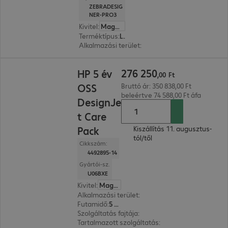
ZEBRADESIG
NER-PRO3
Kivitel
:
Magyar
Terméktípus
:
Licence
Alkalmazási terület
:
Nyomtató
276 250,00 Ft
276
250
HP 5 év
,
00
Ft
OSS
Bruttó ár: 350 838,00 Ft
beleértve 74 588,00 Ft áfa
DesignJe
t Care
Pack
Kiszállítás 11. augusztus-
tól/től
Cikkszám:
4492895-14
Gyártói-sz.
U06BXE
Kivitel
:
Magyar
Alkalmazási terület
:
Nyomtató
Futamidő
:
5 év
Szolgáltatás fajtája
:
Helyszíni szolgáltatás
Tartalmazott szolgáltatás
:
Pótalkatrészek, Hotl