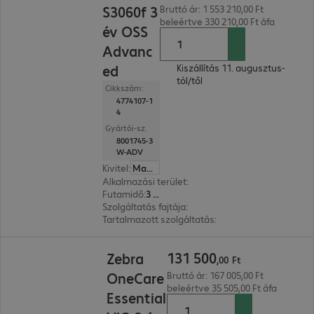
S3060f 3
Bruttó ár: 1 553 210,00 Ft
beleértve 330 210,00 Ft áfa
év OSS
Advanc
ed
Kiszállítás 11. augusztus-
tól/től
Cikkszám:
4774107-1
4
Gyártói-sz.
8001745-3
W-ADV
Kivitel
:
Magyar
Alkalmazási terület
:
Szkenner
Futamidő
:
3 év
Szolgáltatás fajtája
:
Helyszíni szolgáltatás
Tartalmazott szolgáltatás
:
Műszaki támogatás, M
131 500,00 Ft
131
500
Zebra
,
00
Ft
OneCare
Bruttó ár: 167 005,00 Ft
beleértve 35 505,00 Ft áfa
Essential