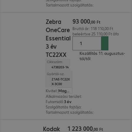
Tartalmazott szolgáltatás
:
Műszaki támogatás, 
93 000,00 Ft
93
000
Zebra
,
00
Ft
OneCare
Bruttó ár: 118 110,00 Ft
beleértve 25 110,00 Ft áfa
Essential
3 év
TC22XX
Kiszállítás 11. augusztus-
tól/től
Cikkszám:
4738203-14
Gyártói-sz.
Z1AE-TC22X
X-3C00
Kivitel
:
Magyar
Alkalmazási terület
:
Mobile data collection
Futamidő
:
3 év
Szolgáltatás fajtája
:
Be- és visszaküld. szolg. (Br
Tartalmazott szolgáltatás
:
Műszaki támogatás, 
1 223 000,00 Ft
1
223
000
Kodak
,
00
Ft