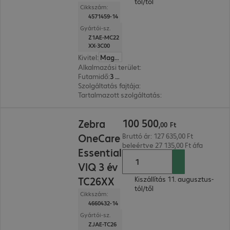
tól/től
Cikkszám:
4571459-14
Gyártói-sz.
Z1AE-MC22
XX-3C00
Kivitel
:
Magyar
Alkalmazási terület
:
Mobile data collection
Futamidő
:
3 év
Szolgáltatás fajtája
:
Be- és visszaküld. szolg. (Bri
Tartalmazott szolgáltatás
:
Accidental Damage Pr
100 500,00 Ft
100
500
Zebra
,
00
Ft
OneCare
Bruttó ár: 127 635,00 Ft
beleértve 27 135,00 Ft áfa
Essential
VIQ 3 év
TC26XX
Kiszállítás 11. augusztus-
tól/től
Cikkszám:
4660432-14
Gyártói-sz.
ZJAE-TC26