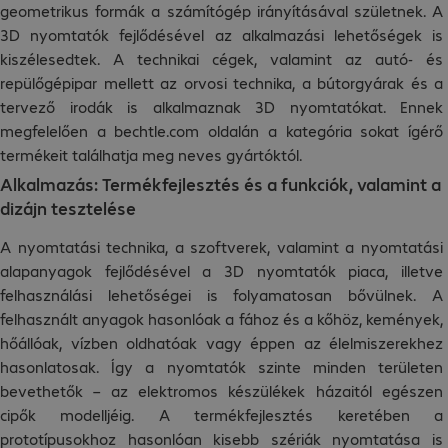
geometrikus formák a számítógép irányításával születnek. A
3D nyomtatók fejlődésével az alkalmazási lehetőségek is
kiszélesedtek. A technikai cégek, valamint az autó- és
repülőgépipar mellett az orvosi technika, a bútorgyárak és a
tervező irodák is alkalmaznak 3D nyomtatókat. Ennek
megfelelően a bechtle.com oldalán a kategória sokat ígérő
termékeit találhatja meg neves gyártóktól.
Alkalmazás: Termékfejlesztés és a funkciók, valamint a
dizájn tesztelése
A nyomtatási technika, a szoftverek, valamint a nyomtatási
alapanyagok fejlődésével a 3D nyomtatók piaca, illetve
felhasználási lehetőségei is folyamatosan bővülnek. A
felhasznált anyagok hasonlóak a fához és a kőhöz, kemények,
hőállóak, vízben oldhatóak vagy éppen az élelmiszerekhez
hasonlatosak. Így a nyomtatók szinte minden területen
bevethetők – az elektromos készülékek házaitól egészen
cipők modelljéig. A termékfejlesztés keretében a
prototípusokhoz hasonlóan kisebb szériák nyomtatása is