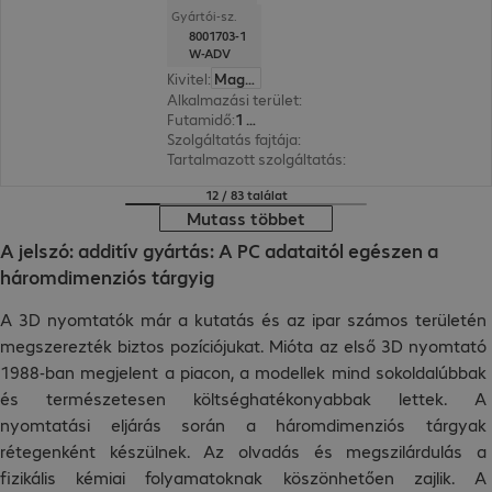
Gyártói-sz.
8001703-1
W-ADV
Kivitel
:
Magyar
Alkalmazási terület
:
Szkenner
Futamidő
:
1 év
Szolgáltatás fajtája
:
Helyszíni szolgáltatás
Tartalmazott szolgáltatás
:
Műszaki támogatás, M
12 / 83 találat
Mutass többet
A jelszó: additív gyártás: A PC adataitól egészen a
háromdimenziós tárgyig
A 3D nyomtatók már a kutatás és az ipar számos területén
megszerezték biztos pozíciójukat. Mióta az első 3D nyomtató
1988-ban megjelent a piacon, a modellek mind sokoldalúbbak
és természetesen költséghatékonyabbak lettek. A
nyomtatási eljárás során a háromdimenziós tárgyak
rétegenként készülnek. Az olvadás és megszilárdulás a
fizikális kémiai folyamatoknak köszönhetően zajlik. A