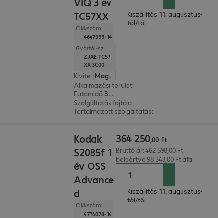
VIQ 3 év
TC57XX
Kiszállítás 11. augusztus-
tól/től
Cikkszám:
4647955-14
Gyártói-sz.
ZJAE-TC57
XX-3C00
Kivitel
:
Magyar
Alkalmazási terület
:
Mobile data collection
Futamidő
:
3 év
Szolgáltatás fajtája
:
Be- és visszaküld. szolg. (Bri
Tartalmazott szolgáltatás
:
Műszaki támogatás, H
364 250,00 Ft
364
250
Kodak
,
00
Ft
S2085f 1
Bruttó ár: 462 598,00 Ft
beleértve 98 348,00 Ft áfa
év OSS
Advance
d
Kiszállítás 11. augusztus-
tól/től
Cikkszám:
4774078-14