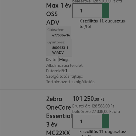
beleértve 128 520,00 Ft áfa
Max 1 év
OSS
ADV
Kiszállítás 11. augusztus-
tól/től
Cikkszám:
4776684-14
Gyártói-sz.
8009433-1
W-ADV
Kivitel
:
Magyar
Alkalmazási terület
:
Szkenner
Futamidő
:
1 év
Szolgáltatás fajtája
:
Helyszíni szolgáltatás
Tartalmazott szolgáltatás
:
Műszaki támogatás, M
101 250,00 Ft
101
250
Zebra
,
00
Ft
OneCare
Bruttó ár: 128 588,00 Ft
beleértve 27 338,00 Ft áfa
Essential
3 év
MC22XX
Kiszállítás 11. augusztus-