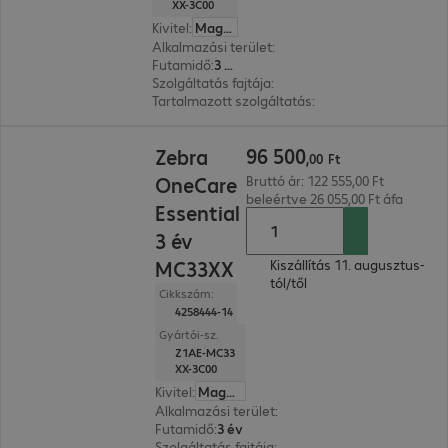
XX-3C00
Kivitel
:
Magyar
Alkalmazási terület
:
Mobile data collection
Futamidő
:
3 év
Szolgáltatás fajtája
:
Be- és visszaküld. szolg. (Bri
Tartalmazott szolgáltatás
:
Műszaki támogatás, H
96 500,00 Ft
96
500
Zebra
,
00
Ft
OneCare
Bruttó ár: 122 555,00 Ft
beleértve 26 055,00 Ft áfa
Essential
3 év
MC33XX
Kiszállítás 11. augusztus-
tól/től
Cikkszám:
4258444-14
Gyártói-sz.
Z1AE-MC33
XX-3C00
Kivitel
:
Magyar
Alkalmazási terület
:
Mobile data collection
Futamidő
:
3 év
Szolgáltatás fajtája
:
Be- és visszaküld. szolg. (Br