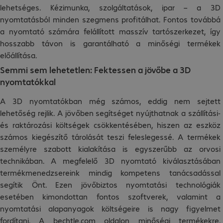
lehetséges. Kézimunka, szolgáltatások, ipar – a 3D
nyomtatásból minden szegmens profitálhat. Fontos továbbá
a nyomtató számára felállított masszív tartószerkezet, így
hosszabb távon is garantálható a minőségi termékek
előállítása.
Semmi sem lehetetlen: Fektessen a jövőbe a 3D
nyomtatókkal
A 3D nyomtatókban még számos, eddig nem sejtett
lehetőség rejlik. A jövőben segítséget nyújthatnak a szállítási-
és raktározási költségek csökkentésében, hiszen az eszköz
számos kiegészítő tárolását teszi feleslegessé. A termékek
személyre szabott kialakítása is egyszerűbb az orvosi
technikában. A megfelelő 3D nyomtató kiválasztásában
termékmenedzsereink mindig kompetens tanácsadással
segítik Önt. Ezen jövőbiztos nyomtatási technológiák
esetében kimondottan fontos szoftverek, valamint a
nyomtatási alapanyagok költségeire is nagy figyelmet
fordítani. A bechtle.com oldalon minőségi termékekre,