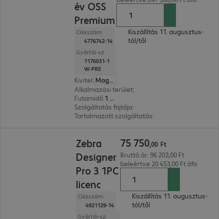
év OSS
Premium
Kiszállítás 11. augusztus-
Cikkszám:
tól/től
4776742-14
Gyártói-sz.
1176031-1
W-PRE
Kivitel
:
Magyar
Alkalmazási terület
:
Szkenner
Futamidő
:
1 év
Szolgáltatás fajtája
:
Helyszíni szolgáltatás
Tartalmazott szolgáltatás
:
Műszaki támogatás, 2
75 750,00 Ft
75
750
Zebra
,
00
Ft
Designer
Bruttó ár: 96 203,00 Ft
beleértve 20 453,00 Ft áfa
Pro 3 1PC
licenc
Kiszállítás 11. augusztus-
Cikkszám:
tól/től
4921129-14
Gyártói-sz.