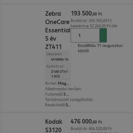
193 500,00 Ft
193
500
Zebra
,
00
Ft
OneCare
Bruttó ár: 245 745,00 Ft
beleértve 52 245,00 Ft áfa
Essential
5 év
ZT411
Kiszállítás 11. augusztus-
tól/től
Cikkszám:
4416604-14
Gyártói-sz.
Z1AE-ZT41
1-5C0
Kivitel
:
Magyar
Alkalmazási terület
:
Nyomtató
Futamidő
:
5 év
Tartalmazott szolgáltatás
:
Műszaki támogatás, 
Reakcióidő
:
5 munkanap
476 000,00 Ft
476
000
Kodak
,
00
Ft
S3120
Bruttó ár: 604 520,00 Ft