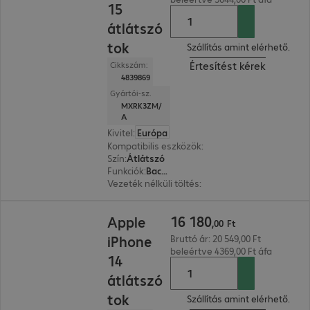
15
átlátszó
tok
Szállítás amint elérhető.
Értesítést kérek
Cikkszám:
4839869
Gyártói-sz.
MXRK3ZM/
A
Kivitel
:
Európa
Kompatibilis eszközök
:
Apple iPhone 15
Szín
:
Átlátszó
Funkciók
:
Back protection
Vezeték nélküli töltés
:
Igen
16 180,00 Ft
16
180
Apple
,
00
Ft
iPhone
Bruttó ár: 20 549,00 Ft
beleértve 4369,00 Ft áfa
14
átlátszó
tok
Szállítás amint elérhető.