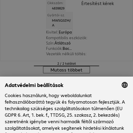
Értesítést kérek
Cikkszám:
4839829
Gyártói-sz.
MW5Q3ZM/
A
Kivitel
:
Európa
Kompatibilis eszközök
:
Apple iPhone 14
Szín
:
Átlátszó
Funkciók
:
Back protection
Vezeték nélküli töltés
:
Igen
2 / 2 találat
Mutass többet
Márkabolt