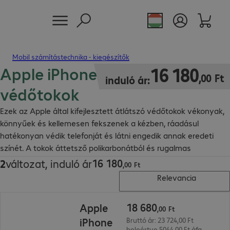
Mobil számítástechnika - kiegészítők
Apple iPhone átlátszó
16 180,00 Ft
16
180
,
00
Ft
induló ár:
védőtokok
Ezek az Apple által kifejlesztett átlátszó védőtokok vékonyak,
könnyűek és kellemesen fekszenek a kézben, ráadásul
hatékonyan védik telefonját és látni engedik annak eredeti
színét. A tokok áttetsző polikarbonátból és rugalmas
anyagokból készülnek.
16
180
2
változat, induló ár
16 180,00 Ft
,
00
Ft
Relevancia
18 680,00 Ft
18
680
Apple
,
00
Ft
iPhone
Bruttó ár: 23 724,00 Ft
beleértve 5044,00 Ft áfa