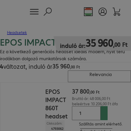
Headsetek
EPOS IMPACT 800 headsetek
35 960,00 Ft
35
960
,
00
Ft
induló ár:
Ez a következő generációs headset ideális modern, nyílt terű
irodákban dolgozó munkatársak számára.
35
960
4
változat, induló ár
35 960,00 Ft
,
00
Ft
Relevancia
37 800,00 Ft
37
800
EPOS
,
00
Ft
IMPACT
Bruttó ár: 48 006,00 Ft
beleértve 10 206,00 Ft áfa
860T
headset
Cikkszám:
Szállítás amint elérhető.
4793062