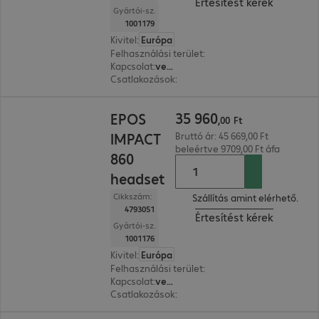
Értesítést kérek
Gyártói-sz.
1001179
Kivitel
:
Európa
Felhasználási terület
:
PC, Notebook
Kapcsolat
:
vezetékes
Csatlakozások
:
1 x USB-C, 1 x USB-A
35 960,00 Ft
35
960
EPOS
,
00
Ft
IMPACT
Bruttó ár: 45 669,00 Ft
beleértve 9709,00 Ft áfa
860
headset
Cikkszám:
Szállítás amint elérhető.
4793051
Értesítést kérek
Gyártói-sz.
1001176
Kivitel
:
Európa
Felhasználási terület
:
PC, Notebook
Kapcsolat
:
vezetékes
Csatlakozások
:
1 x USB-C, 1 x USB-A