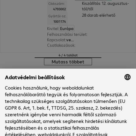
Kiszállítás 12. augusztus-
Cikkszám:
tól/től
4793002
28 darab elérhető
Gyártói-sz.
1001174
Kivitel
:
Európa
Felhasználási terület
:
PC, Notebook
Kapcsolat
:
vezetékes
Csatlakozások
:
1 x USB-C, 1 x USB-A
4 / 4 találat
Mutass többet
Márkabolt