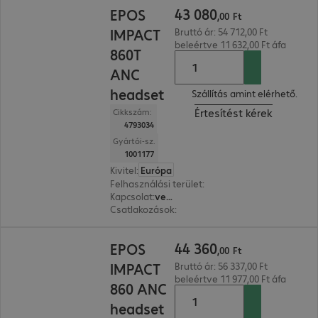
43 080,00 Ft
43
080
EPOS
,
00
Ft
IMPACT
Bruttó ár: 54 712,00 Ft
beleértve 11 632,00 Ft áfa
860T
ANC
headset
Szállítás amint elérhető.
Értesítést kérek
Cikkszám:
4793034
Gyártói-sz.
1001177
Kivitel
:
Európa
Felhasználási terület
:
PC, Notebook
Kapcsolat
:
vezetékes
Csatlakozások
:
1 x USB-C, 1 x USB-A
44 360,00 Ft
44
360
EPOS
,
00
Ft
IMPACT
Bruttó ár: 56 337,00 Ft
beleértve 11 977,00 Ft áfa
860 ANC
headset