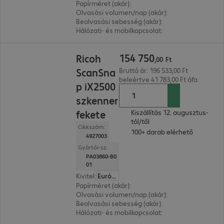
Papírméret (akár)
:
A4
Olvasási volumen/nap (akár)
:
400 oldal
Beolvasási sebesség (akár)
:
45.0 oldal/perc
Hálózati- és mobilkapcsolat
:
Bluetooth, WLAN
154 750,00 Ft
154
750
Ricoh
,
00
Ft
ScanSna
Bruttó ár: 196 533,00 Ft
beleértve 41 783,00 Ft áfa
p iX2500
szkenner
fekete
Kiszállítás 12. augusztus-
tól/től
Cikkszám:
100+ darab elérhető
4927003
Gyártói-sz.
PA03860-B0
01
Kivitel
:
Európa
Papírméret (akár)
:
A4
Olvasási volumen/nap (akár)
:
400 oldal
Beolvasási sebesség (akár)
:
45.0 oldal/perc
Hálózati- és mobilkapcsolat
:
Bluetooth, WLAN