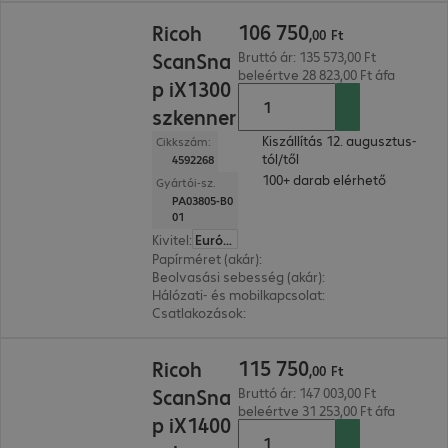
106 750,00 Ft
106
750
Ricoh
,
00
Ft
ScanSna
Bruttó ár: 135 573,00 Ft
beleértve 28 823,00 Ft áfa
p iX1300
szkenner
Kiszállítás 12. augusztus-
Cikkszám:
tól/től
4592268
100+ darab elérhető
Gyártói-sz.
PA03805-B0
01
Kivitel
:
Európa
Papírméret (akár)
:
A4
Beolvasási sebesség (akár)
:
30.0 oldal/perc
Hálózati- és mobilkapcsolat
:
WLAN
Csatlakozások
:
1 x USB-B 2.0
115 750,00 Ft
115
750
Ricoh
,
00
Ft
ScanSna
Bruttó ár: 147 003,00 Ft
beleértve 31 253,00 Ft áfa
p iX1400