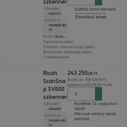
szkenner
Cikkszám:
Szállítás amint elérhető.
4523131
Értesítést kérek
Gyártói-sz.
PA03820-B0
01
Kivitel
:
Európa
Papírméret (akár)
:
A4
Olvasási volumen/nap (akár)
:
400 oldal
Beolvasási sebesség (akár)
:
40.0 oldal/perc
Csatlakozások
:
1 x USB-B 2.0
243 250,00 Ft
243
250
Ricoh
,
00
Ft
ScanSna
Bruttó ár: 308 928,00 Ft
beleértve 65 678,00 Ft áfa
p SV600
szkenner
Kiszállítás 12. augusztus-
Cikkszám:
tól/től
4044450
Már csak néhány darab
Gyártói-sz.
elérhető
PA03641-B3
01