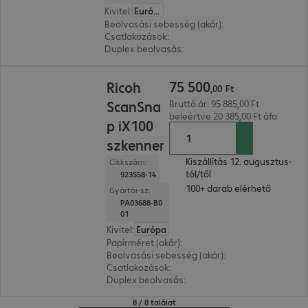
Kivitel
:
Európa
Beolvasási sebesség (akár)
:
20.0 oldal/perc
Csatlakozások
:
1 x USB-B 2.0
Duplex beolvasás
:
Nem
75 500,00 Ft
75
500
Ricoh
,
00
Ft
ScanSna
Bruttó ár: 95 885,00 Ft
beleértve 20 385,00 Ft áfa
p iX100
szkenner
Kiszállítás 12. augusztus-
Cikkszám:
tól/től
923558-14
100+ darab elérhető
Gyártói-sz.
PA03688-B0
01
Kivitel
:
Európa
Papírméret (akár)
:
A4
Beolvasási sebesség (akár)
:
5.0 oldal/perc
Csatlakozások
:
1 x USB-B 2.0
Duplex beolvasás
:
Nem
8 / 8 találat