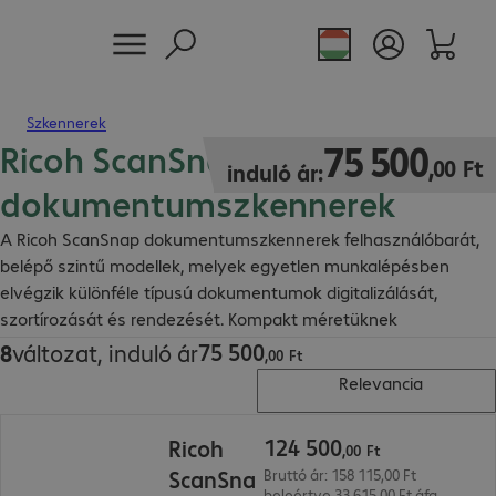
Szkennerek
Ricoh ScanSnap
75 500,00 Ft
75
500
,
00
Ft
induló ár:
dokumentumszkennerek
A Ricoh ScanSnap dokumentumszkennerek felhasználóbarát,
belépő szintű modellek, melyek egyetlen munkalépésben
elvégzik különféle típusú dokumentumok digitalizálását,
szortírozását és rendezését. Kompakt méretüknek
köszönhetően minden íróasztalon kényelmesen elférnek.
75
500
8
változat, induló ár
75 500,00 Ft
,
00
Ft
Relevancia
124 500,00 Ft
124
500
Ricoh
,
00
Ft
ScanSna
Bruttó ár: 158 115,00 Ft
beleértve 33 615,00 Ft áfa