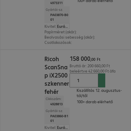
100+ darab elérhető
4973311
Gyártói-sz.
PA03870-B0
01
Kivitel
:
Európa
Papírméret (akár)
:
A4
Beolvasási sebesség (akár)
:
45.0 oldal/perc
Csatlakozások
:
1 x USB-B 3.2
158 000,00 Ft
158
000
Ricoh
,
00
Ft
ScanSna
Bruttó ár: 200 660,00 Ft
beleértve 42 660,00 Ft áfa
p iX2500
szkenner
fehér
Kiszállítás 12. augusztus-
tól/től
Cikkszám:
100+ darab elérhető
4928813
Gyártói-sz.
PA03860-B1
01
Kivitel
:
Európa