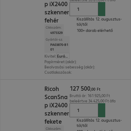
p iX2400
szkenner
fehér
Kiszállítás 12. augusztus-
tól/től
Cikkszám:
100+ darab elérhető
4973329
Gyártói-sz.
PA03870-B1
01
Kivitel
:
Európa
Papírméret (akár)
:
A4
Beolvasási sebesség (akár)
:
45.0 oldal/perc
Csatlakozások
:
1 x USB-B 3.2
127 500,00 Ft
127
500
Ricoh
,
00
Ft
ScanSna
Bruttó ár: 161 925,00 Ft
beleértve 34 425,00 Ft áfa
p iX2400
szkenner
fekete
Kiszállítás 12. augusztus-
tól/től
Cikkszám: