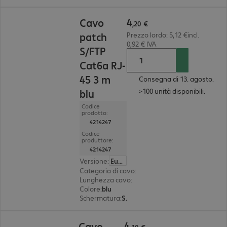
4,20 €
4
Cavo
,
20
€
patch
Prezzo lordo: 5,12 €incl.
0,92 € IVA
S/FTP
Cat6a RJ-
45 3 m
Consegna di 13. agosto.
>100 unità disponibili.
blu
Codice
prodotto:
4214247
Codice
produttore:
4214247
Versione
:
Europa
Categoria di cavo
:
Cat6a
Lunghezza cavo
:
3 m
Colore
:
blu
Schermatura
:
S/FTP (PIMF)
4,10 €
4
Cavo