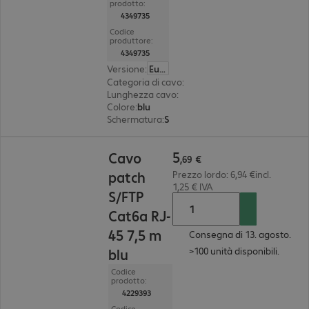
prodotto:
4349735
Codice
produttore:
4349735
Versione
:
Europa
Categoria di cavo
:
Cat6a
Lunghezza cavo
:
25 m
Colore
:
blu
Schermatura
:
S/FTP (PIMF)
5,69 €
5
Cavo
,
69
€
patch
Prezzo lordo: 6,94 €incl.
1,25 € IVA
S/FTP
Cat6a RJ-
45 7,5 m
Consegna di 13. agosto.
>100 unità disponibili.
blu
Codice
prodotto:
4229393
Codice