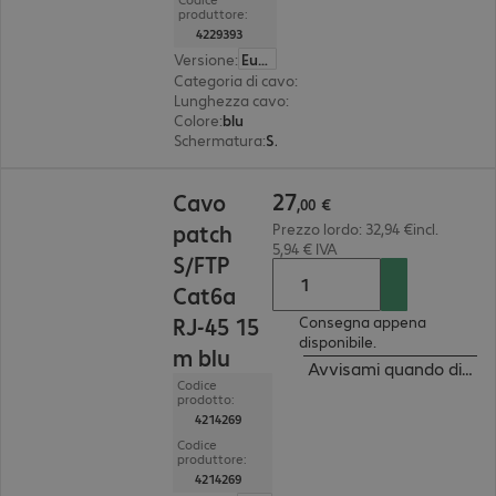
produttore:
4229393
Versione
:
Europa
Categoria di cavo
:
Cat6a
Lunghezza cavo
:
7,5 m
Colore
:
blu
Schermatura
:
S/FTP (PIMF)
27,00 €
27
Cavo
,
00
€
patch
Prezzo lordo: 32,94 €incl.
5,94 € IVA
S/FTP
Cat6a
RJ-45 15
Consegna appena
disponibile.
m blu
Avvisami quando dispon
Codice
prodotto:
4214269
Codice
produttore:
4214269