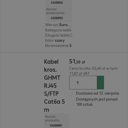
4508892
Numer
producenta:
4508892
Wersja
:
Europa
Kategoria kabli
:
Cat6a
Długość kabla
:
7,5 m
Kolor
:
szary
Ekranowanie
:
S/FTP (PIMF)
51,59 zł
51
Kabel
,
59
zł
kros.
Cena brutto: 63,46 zł w tym
11,87 zł VAT
GHMT
RJ45
S/FTP
Dostawa od 12. sierpnia.
Dostępnych jest ponad
Cat6a 5
100 sztuk.
m
Numer
produktu:
4508889