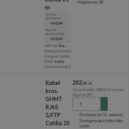
magazynie: 28
m
Numer
produktu:
4510299
Numer
producenta:
4510299
Wersja
:
Europa
Kategoria kabli
:
Cat6a
Długość kabla
:
25 m
Kolor
:
szary
Ekranowanie
:
S/FTP (PIMF)
202,05 zł
202
Kabel
,
05
zł
kros.
Cena brutto: 248,52 zł w tym
46,47 zł VAT
GHMT
RJ45
S/FTP
Dostawa od 12. sierpnia.
Dostępne jest tylko kilka
Cat6a 20
sztuk.