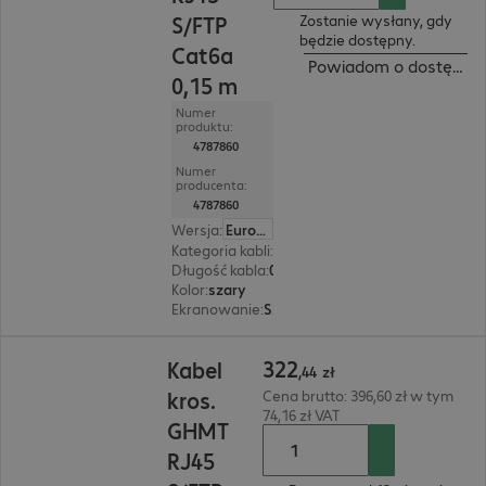
S/FTP
Zostanie wysłany, gdy
będzie dostępny.
Cat6a
Powiadom o dostępnoś
0,15 m
Numer
produktu:
4787860
Numer
producenta:
4787860
Wersja
:
Europa
Kategoria kabli
:
Cat6a
Długość kabla
:
0,15 m
Kolor
:
szary
Ekranowanie
:
S/FTP (PIMF)
322,44 zł
322
Kabel
,
44
zł
kros.
Cena brutto: 396,60 zł w tym
74,16 zł VAT
GHMT
RJ45