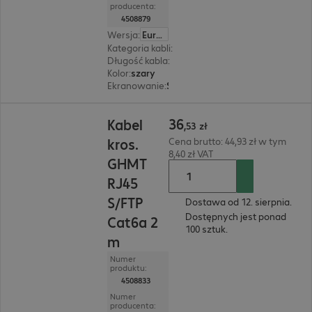
producenta:
4508879
Wersja
:
Europa
Kategoria kabli
:
Cat6a
Długość kabla
:
3 m
Kolor
:
szary
Ekranowanie
:
S/FTP (PIMF)
36,53 zł
36
Kabel
,
53
zł
kros.
Cena brutto: 44,93 zł w tym
8,40 zł VAT
GHMT
RJ45
S/FTP
Dostawa od 12. sierpnia.
Dostępnych jest ponad
Cat6a 2
100 sztuk.
m
Numer
produktu:
4508833
Numer
producenta: