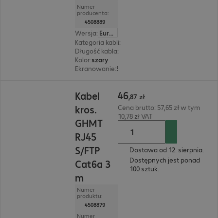
Numer
producenta:
4508889
Wersja
:
Europa
Kategoria kabli
:
Cat6a
Długość kabla
:
5 m
Kolor
:
szary
Ekranowanie
:
S/FTP (PIMF)
46,87 zł
46
Kabel
,
87
zł
kros.
Cena brutto: 57,65 zł w tym
10,78 zł VAT
GHMT
RJ45
S/FTP
Dostawa od 12. sierpnia.
Dostępnych jest ponad
Cat6a 3
100 sztuk.
m
Numer
produktu:
4508879
Numer