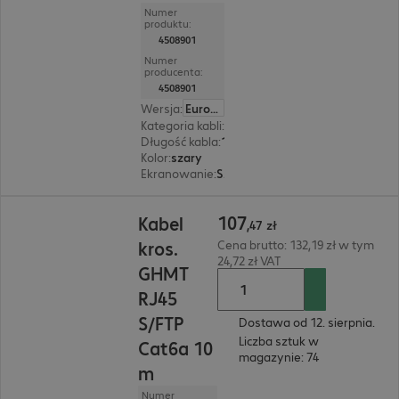
Numer
produktu:
4508901
Numer
producenta:
4508901
Wersja
:
Europa
Kategoria kabli
:
Cat6a
Długość kabla
:
15 m
Kolor
:
szary
Ekranowanie
:
S/FTP (PIMF)
107,47 zł
107
Kabel
,
47
zł
kros.
Cena brutto: 132,19 zł w tym
24,72 zł VAT
GHMT
RJ45
S/FTP
Dostawa od 12. sierpnia.
Liczba sztuk w
Cat6a 10
magazynie: 74
m
Numer