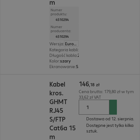
m
Numer
produktu:
4510294
Numer
producenta:
4510294
Wersja
:
Europa
Kategoria kabli
:
Cat6a
Długość kabla
:
20 m
Kolor
:
szary
Ekranowanie
:
S/FTP (PIMF)
146,18 zł
146
Kabel
,
18
zł
kros.
Cena brutto: 179,80 zł w tym
33,62 zł VAT
GHMT
RJ45
S/FTP
Dostawa od 12. sierpnia.
Dostępne jest tylko kilka
Cat6a 15
sztuk.
m