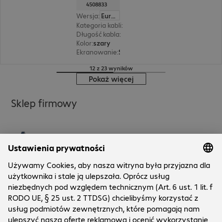
4508833
Wersja
:
Europa
Kategoria kabli
:
Cat6a
Długość kabla
:
2 m
Kolor
:
szary
Ekranowanie
:
S/FTP (PIMF)
12 z 23 wyników
Pokaż więcej
Sklep firmowy
Bechtle direct