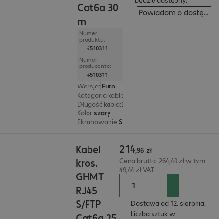
będzie dostępny.
Cat6a 30
Powiadom o dostępnoś
m
Numer
produktu:
4510311
Numer
producenta:
4510311
Wersja
:
Europa
Kategoria kabli
:
Cat6a
Długość kabla
:
30 m
Kolor
:
szary
Ekranowanie
:
S/FTP (PIMF)
214,96 zł
214
Kabel
,
96
zł
kros.
Cena brutto: 264,40 zł w tym
49,44 zł VAT
GHMT
RJ45
S/FTP
Dostawa od 12. sierpnia.
Liczba sztuk w
Cat6a 25