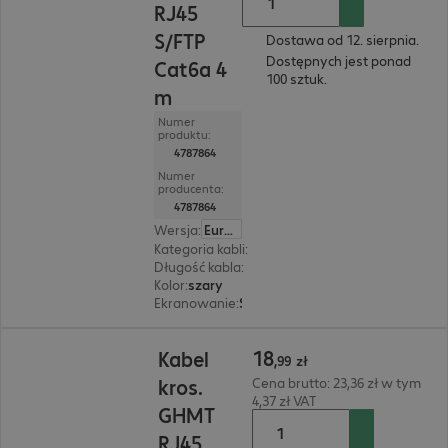
RJ45
S/FTP
Dostawa od 12. sierpnia.
Dostępnych jest ponad
Cat6a 4
100 sztuk.
m
Numer
produktu:
4787864
Numer
producenta:
4787864
Wersja
:
Europa
Kategoria kabli
:
Cat6a
Długość kabla
:
4 m
Kolor
:
szary
Ekranowanie
:
SF/UTP
18,99 zł
18
Kabel
,
99
zł
kros.
Cena brutto: 23,36 zł w tym
4,37 zł VAT
GHMT
RJ45