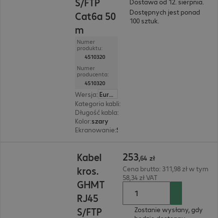
S/FTP
Dostawa od 12. sierpnia.
Dostępnych jest ponad
Cat6a 50
100 sztuk.
m
Numer
produktu:
4510320
Numer
producenta:
4510320
Wersja
:
Europa
Kategoria kabli
:
Cat6a
Długość kabla
:
50 m
Kolor
:
szary
Ekranowanie
:
S/FTP (PIMF)
253,64 zł
253
Kabel
,
64
zł
kros.
Cena brutto: 311,98 zł w tym
58,34 zł VAT
GHMT
RJ45
S/FTP
Zostanie wysłany, gdy