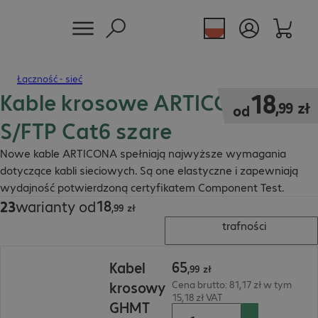
Łączność - sieć
Kable krosowe ARTICONA RJ45
18,99 zł
18
,
99
zł
od
S/FTP Cat6 szare
Nowe kable ARTICONA spełniają najwyższe wymagania
dotyczące kabli sieciowych. Są one elastyczne i zapewniają
wydajność potwierdzoną certyfikatem Component Test.
18
23
warianty od
18,99 zł
,
99
zł
trafności
65,99 zł
65
Kabel
,
99
zł
krosowy
Cena brutto: 81,17 zł w tym
15,18 zł VAT
GHMT