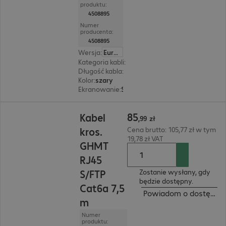
produktu:
4508895
Numer
producenta:
4508895
Wersja
:
Europa
Kategoria kabli
:
Cat6a
Długość kabla
:
10 m
Kolor
:
szary
Ekranowanie
:
S/FTP (PIMF)
85,99 zł
85
Kabel
,
99
zł
kros.
Cena brutto: 105,77 zł w tym
19,78 zł VAT
GHMT
RJ45
S/FTP
Zostanie wysłany, gdy
będzie dostępny.
Cat6a 7,5
Powiadom o dostępnoś
m
Numer
produktu: