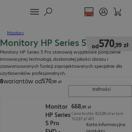
Monitory
Monitory HP Series 5 Pro
570,99 zł
570
,
99
zł
od
Monitory HP Series 5 Pro stanowią wyjątkowe połączenie
innowacyjnej technologii, doskonałej jakości obrazu i
zaawansowanych funkcji zaprojektowanych specjalnie dla
użytkowników profesjonalnych.
570
8
wariantów od
570,99 zł
,
99
zł
trafności
668,99 zł
668
Monitor
,
99
zł
HP Series
Cena brutto: 822,86 zł w tym
153,87 zł VAT
5 Pro
Karta informacyjna
FHD -
(
PDF, 92.79 K
produktu