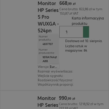
668
Monitor
,
99
zł
HP Series
Cena brutto: 822,86 zł w tym
153,87 zł VAT
5 Pro
Karta informacyjna
WUXGA -
(
PDF, 93.79 
produktu
524pn
Numer
produktu:
Dostawa od 10. sierpnia.
4837707
Liczba sztuk w
Numer
magazynie: 84
producenta:
9D9A7AA#
ABB
Wersja
:
Europa
Rozmiar wyświetlacza
:
61 cm (24")
Wejście sygnału
:
1 x DisplayPort (cyfrowy), 1 x
Rozdzielczość fizyczna
:
1 920 x 1 200 WUXGA
Współczynnik proporcji
:
16:10
990,99 zł
990
Monitor
,
99
zł
HP Series
Cena brutto: 1218,92 zł w tym
227,93 zł VAT