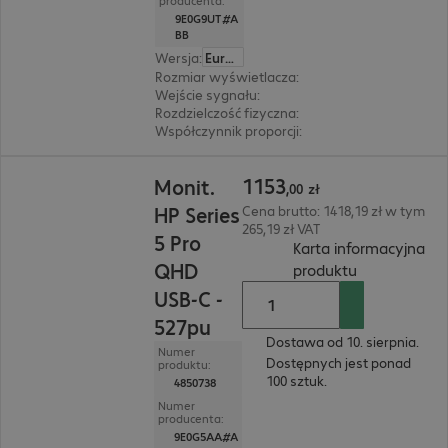
producenta:
9E0G9UT#A
BB
Wersja
:
Europa
Rozmiar wyświetlacza
:
60,5 cm (23,8")
Wejście sygnału
:
1x USB typu C, 1 x DisplayPort
Rozdzielczość fizyczna
:
1 920 x 1 080 FHD
Współczynnik proporcji
:
16:9
1153,00 zł
1153
Monit.
,
00
zł
HP Series
Cena brutto: 1418,19 zł w tym
265,19 zł VAT
5 Pro
Karta informacyjna
QHD
(
PDF, 92.69 K
produktu
USB-C -
527pu
Dostawa od 10. sierpnia.
Numer
Dostępnych jest ponad
produktu:
100 sztuk.
4850738
Numer
producenta:
9E0G5AA#A