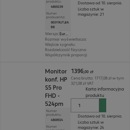
produktu:
Dostawa od 10. sierpnia.
4869239
Liczba sztuk w
Numer
magazynie: 21
producenta:
9E0Y9UT#A
BB
Wersja
:
Europa
Rozmiar wyświetlacza
:
68,6 cm (27")
Wejście sygnału
:
1x USB typu C, 1 x DisplayPort
Rozdzielczość fizyczna
:
2 560 x 1 440 WQHD
Współczynnik proporcji
:
16:9
1396,00 zł
1396
Monitor
,
00
zł
konf. HP
Cena brutto: 1717,08 zł w tym
321,08 zł VAT
S5 Pro
Karta informacyjna
FHD -
(
PDF, 93.43 
produktu
524pm
Numer
produktu:
Dostawa od 10. sierpnia.
4868924
Liczba sztuk w
Numer
magazynie: 24