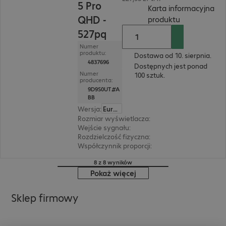
5 Pro
Karta informacyjna
QHD -
(
PDF, 94.81 K
produktu
527pq
Numer
produktu:
Dostawa od 10. sierpnia.
4837696
Dostępnych jest ponad
Numer
100 sztuk.
producenta:
9D9S0UT#A
BB
Wersja
:
Europa
Rozmiar wyświetlacza
:
68,6 cm (27")
Wejście sygnału
:
1 x DisplayPort (cyfrowy), 1 x
Rozdzielczość fizyczna
:
2 560 x 1 440 WQHD
Współczynnik proporcji
:
16:9
8 z 8 wyników
Pokaż więcej
Sklep firmowy