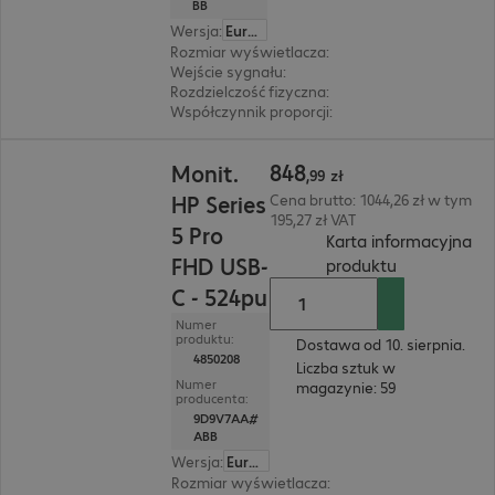
BB
Wersja
:
Europa
Rozmiar wyświetlacza
:
68,6 cm (27")
Wejście sygnału
:
1x USB typu C, 1 x DisplayPort
Rozdzielczość fizyczna
:
2 560 x 1 440 WQHD
Współczynnik proporcji
:
16:9
848,99 zł
848
Monit.
,
99
zł
HP Series
Cena brutto: 1044,26 zł w tym
195,27 zł VAT
5 Pro
Karta informacyjna
FHD USB-
(
PDF, 93.82 
produktu
C - 524pu
Numer
produktu:
Dostawa od 10. sierpnia.
4850208
Liczba sztuk w
Numer
magazynie: 59
producenta:
9D9V7AA#
ABB
Wersja
:
Europa
Rozmiar wyświetlacza
:
60,5 cm (23,8")