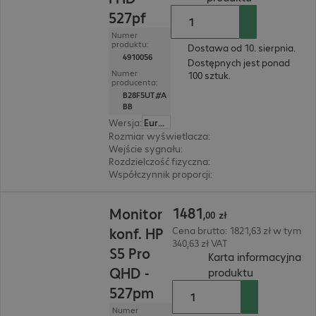
527pf
Numer
produktu:
Dostawa od 10. sierpnia.
4910056
Dostępnych jest ponad
Numer
100 sztuk.
producenta:
B28F5UT#A
BB
Wersja
:
Europa
Rozmiar wyświetlacza
:
68,6 cm (27")
Wejście sygnału
:
1 x DisplayPort (cyfrowy), 1 x
Rozdzielczość fizyczna
:
1 920 x 1 080 FHD
Współczynnik proporcji
:
16:9
1481,00 zł
1481
Monitor
,
00
zł
konf. HP
Cena brutto: 1821,63 zł w tym
340,63 zł VAT
S5 Pro
Karta informacyjna
QHD -
(
PDF, 93.9 KB
produktu
527pm
Numer