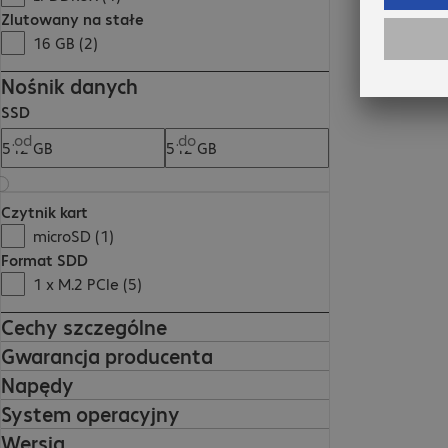
Zlutowany na stałe
16 GB (2)
Nośnik danych
SSD
od
do
Czytnik kart
microSD (1)
Format SDD
1 x M.2 PCIe (5)
Cechy szczególne
Gwarancja producenta
Napędy
System operacyjny
Wersja