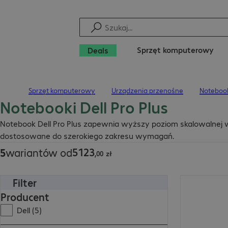
Sprzęt komputerowy
Deals
Sprzęt komputerowy
Urządzenia przenośne
Noteboo
Strona główna
Notebooki Dell Pro Plus
5123,00 zł
Notebook Dell Pro Plus zapewnia wyższy poziom skalowalnej w
dostosowane do szerokiego zakresu wymagań.
5123
5
wariantów od
,
00
zł
Filter
5816,00 zł
Producent
Dell (5)