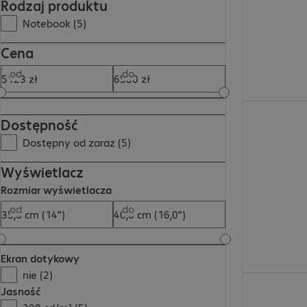
Rodzaj produktu
Notebook (5)
Cena
od
do
6579,25 zł
Dostępność
Dostępny od zaraz (5)
Wyświetlacz
Rozmiar wyświetlacza
od
do
Ekran dotykowy
nie (2)
5913,00 zł
Jasność