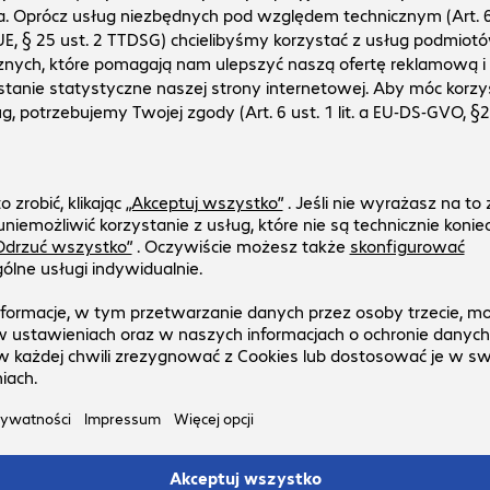
Dell Pro 16 Plus U5 16/512 GB
Numer produktu:
Numer producenta:
4906331-21
BTO208_PB16250_EMEA
Wersja
:
Polski
Rozmiar wyświetlacza
:
40,6 cm (16,0")
Model procesora
:
Intel Core Ultra 5 236V, 2,1 GHz
Pamięć operacyjna
:
16 GB
SSD
:
512 GB
5 z 5 wyników
Pokaż więcej