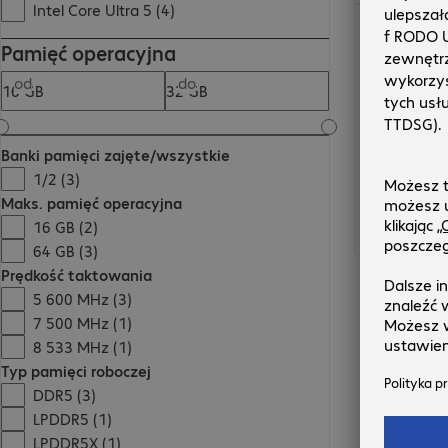
Intel Core Ultra 5 (4)
5123,00 zł
Pamięć operacyjna
od
do
Banki pamięci zajęte/wszystkie
1/2 (3)
Maks. pamięć operacyjna
16 GB (2)
64 GB (3)
Prędkość taktowania
5 600 MHz (3)
7 500 MHz (1)
8 533 MHz (1)
Typ pamięci roboczej
DDR5 (3)
LPDDR5 (1)
LPDDR5X (1)