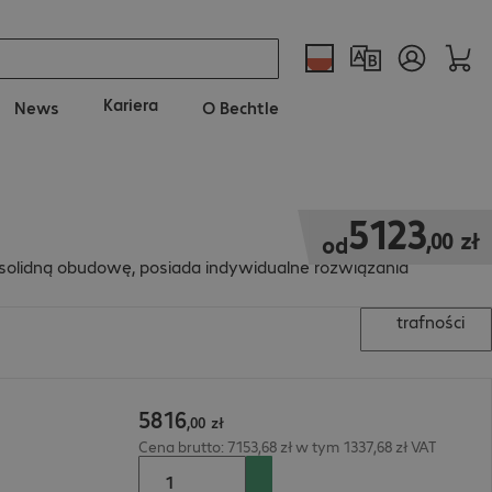
Kariera
News
O Bechtle
5123,00 zł
5123
,
00
zł
od
 solidną obudowę, posiada indywidualne rozwiązania
trafności
5816
B
,
00
zł
Cena brutto: 7153,68 zł w tym 1337,68 zł VAT