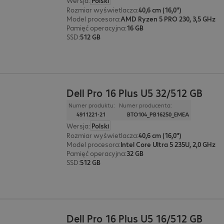
Wersja
:
Polski
Rozmiar wyświetlacza
:
40,6 cm (16,0")
Model procesora
:
AMD Ryzen 5 PRO 230, 3,5 GHz
Pamięć operacyjna
:
16 GB
SSD
:
512 GB
Dell Pro 16 Plus U5 32/512 GB
Numer produktu:
Numer producenta:
4911221-21
BTO104_PB16250_EMEA
Wersja
:
Polski
Rozmiar wyświetlacza
:
40,6 cm (16,0")
Model procesora
:
Intel Core Ultra 5 235U, 2,0 GHz
Pamięć operacyjna
:
32 GB
SSD
:
512 GB
Dell Pro 16 Plus U5 16/512 GB