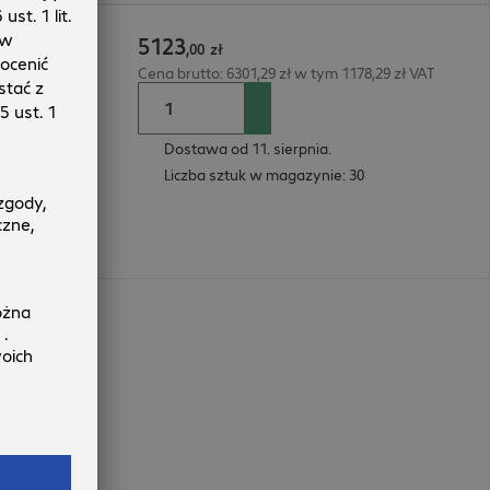
5123
,
00
zł
Cena brutto: 6301,29 zł w tym 1178,29 zł VAT
Dostawa od 11. sierpnia.
Liczba sztuk w magazynie: 30