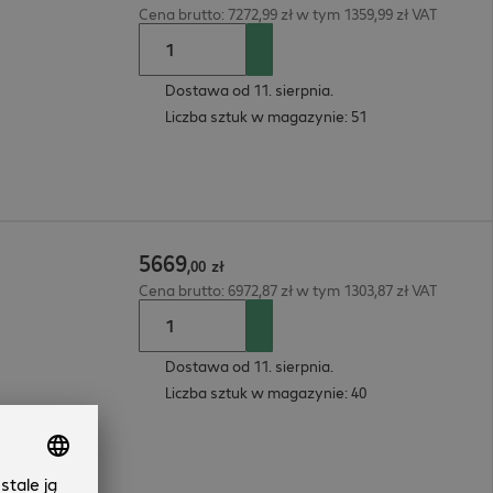
Cena brutto: 7272,99 zł w tym 1359,99 zł VAT
Dostawa od 11. sierpnia.
Liczba sztuk w magazynie: 51
5669
,
00
zł
Cena brutto: 6972,87 zł w tym 1303,87 zł VAT
Dostawa od 11. sierpnia.
Liczba sztuk w magazynie: 40