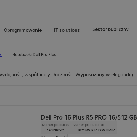
Sektor publiczny
Oprogramowanie
IT solutions
ki
Notebooki Dell Pro Plus
ydajności, współpracy i łączności. Wyposażony w elegancką i
Dell Pro 16 Plus R5 PRO 16/512 G
Numer produktu:
Numer producenta:
4908102-21
BTO505_PB16255_EMEA