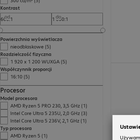
300 cd/m² (5)
Kontrast
od
do
Powierzchnia wyświetlacza
nieodblaskowe (5)
Rozdzielczość fizyczna
1 920 x 1 200 WUXGA (5)
5669,00 zł
Współczynnik proporcji
16:10 (5)
Procesor
Model procesora
AMD Ryzen 5 PRO 230, 3,5 GHz (1)
Intel Core Ultra 5 235U, 2,0 GHz (3)
Intel Core Ultra 5 236V, 2,1 GHz (1)
Typ procesora
AMD Ryzen 5 (1)