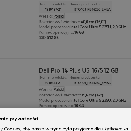
Numer produktu:
Numer producenta:
4910497-21
BTO103_PB16250_EMEA
Wersja
:
Polski
Rozmiar wyświetlacza
:
40,6 cm (16,0")
Model procesora
:
Intel Core Ultra 5 235U, 2,0 GHz
Pamięć operacyjna
:
16 GB
SSD
:
512 GB
Dell Pro 14 Plus U5 16/512 GB
Numer produktu:
Numer producenta:
4910413-21
BTO106_PB14250_EMEA
Wersja
:
Polski
Rozmiar wyświetlacza
:
35,6 cm (14")
Model procesora
:
Intel Core Ultra 5 235U, 2,0 GHz
Pamięć operacyjna
:
16 GB
SSD
:
512 GB