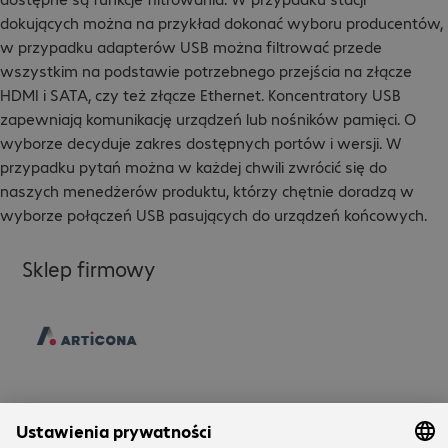
dokujących można na przykład dokonać wyboru producentów,
w przypadku adapterów USB można filtrować przede
wszystkim na podstawie potrzebnego przejścia na złącze
HDMI i SATA, czy też złącze Ethernet. Koncentratory USB
zapewniają komunikację urządzeń lub nośników pamięci. O
wyborze decyduje zakres dostępnych portów i wersji. W
przypadku pytań można w każdej chwili zwrócić się do
naszych menedżerów produktu, którzy chętnie doradzą w
wyborze połączeń USB pasujących do urządzeń końcowych.
Sklep firmowy