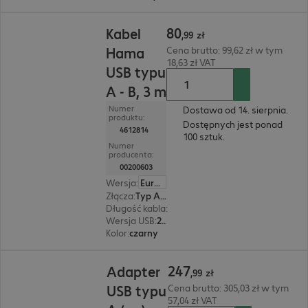
80,99 zł
80
Kabel
,
99
zł
Hama
Cena brutto: 99,62 zł w tym
18,63 zł VAT
USB typu
A - B, 3 m
Numer
Dostawa od 14. sierpnia.
produktu:
Dostępnych jest ponad
4612814
100 sztuk.
Numer
producenta:
00200603
Wersja
:
Europa
Złącza
:
Typ A | Typ B
Długość kabla
:
3 m
Wersja USB
:
2.0
Kolor
:
czarny
247,99 zł
247
Adapter
,
99
zł
USB typu
Cena brutto: 305,03 zł w tym
57,04 zł VAT