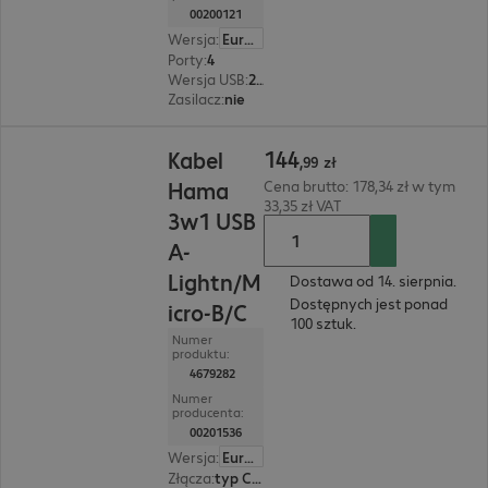
00200121
Wersja
:
Europa
Porty
:
4
Wersja USB
:
2.0
Zasilacz
:
nie
144,99 zł
144
Kabel
,
99
zł
Hama
Cena brutto: 178,34 zł w tym
33,35 zł VAT
3w1 USB
A-
Lightn/M
Dostawa od 14. sierpnia.
Dostępnych jest ponad
icro-B/C
100 sztuk.
Numer
produktu:
4679282
Numer
producenta:
00201536
Wersja
:
Europa
Złącza
:
typ C | typ A, Typ A | Typ Micro-B, Typ A | Lightning