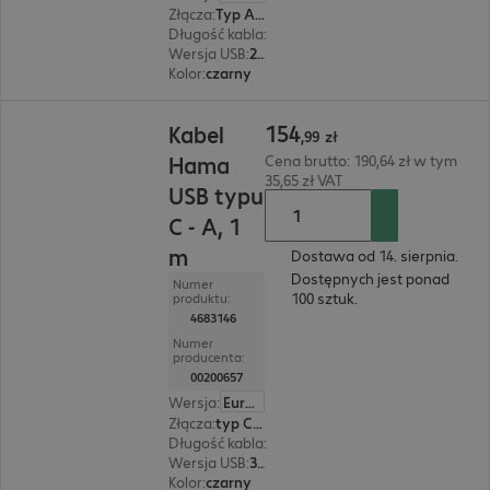
Złącza
:
Typ A | Typ B
Długość kabla
:
5 m
Wersja USB
:
2.0
Kolor
:
czarny
154,99 zł
154
Kabel
,
99
zł
Hama
Cena brutto: 190,64 zł w tym
35,65 zł VAT
USB typu
C - A, 1
m
Dostawa od 14. sierpnia.
Dostępnych jest ponad
Numer
100 sztuk.
produktu:
4683146
Numer
producenta:
00200657
Wersja
:
Europa
Złącza
:
typ C | typ A
Długość kabla
:
1 m
Wersja USB
:
3.1
Kolor
:
czarny