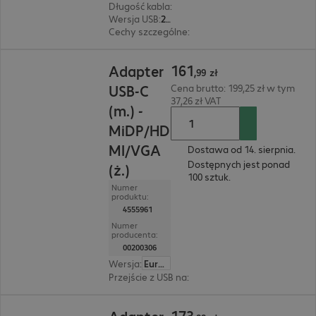
Długość kabla
:
1,5 m
Wersja USB
:
2.0
Cechy szczególne
:
Osłona tekstylna, Wtyczka
161,99 zł
161
Adapter
,
99
zł
USB-C
Cena brutto: 199,25 zł w tym
37,26 zł VAT
(m.) -
MiDP/HD
MI/VGA
Dostawa od 14. sierpnia.
Dostępnych jest ponad
(ż.)
100 sztuk.
Numer
produktu:
4555961
Numer
producenta:
00200306
Wersja
:
Europa
Przejście z USB na
:
Mini DisplayPort, HDMI(A), 
173,99 zł
173