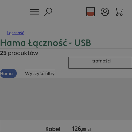
Łączność
Hama Łączność - USB
25
produktów
trafności
Hama
Wyczyść filtry
126,99 zł
126
Kabel
,
99
zł