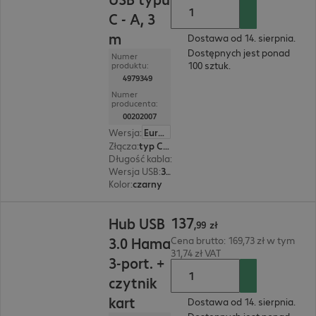
C - A, 3
m
Dostawa od 14. sierpnia.
Dostępnych jest ponad
Numer
100 sztuk.
produktu:
4979349
Numer
producenta:
00202007
Wersja
:
Europa
Złącza
:
typ C | typ A
Długość kabla
:
3 m
Wersja USB
:
3.0
Kolor
:
czarny
137,99 zł
137
Hub USB
,
99
zł
3.0 Hama
Cena brutto: 169,73 zł w tym
31,74 zł VAT
3-port. +
czytnik
kart
Dostawa od 14. sierpnia.