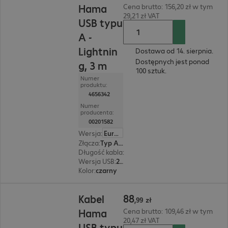
Hama
Cena brutto: 156,20 zł w tym
29,21 zł VAT
USB typu
A -
Lightnin
Dostawa od 14. sierpnia.
Dostępnych jest ponad
g, 3 m
100 sztuk.
Numer
produktu:
4656342
Numer
producenta:
00201582
Wersja
:
Europa
Złącza
:
Typ A | Lightning
Długość kabla
:
3 m
Wersja USB
:
2.0
Kolor
:
czarny
88,99 zł
88
Kabel
,
99
zł
Hama
Cena brutto: 109,46 zł w tym
20,47 zł VAT
USB typu