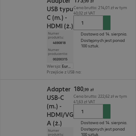
Adapter
,
99
zł
USB typu
Cena brutto: 214,01 zł w tym
40,02 zł VAT
C (m.) -
HDMI (ż.)
Numer
Dostawa od 14. sierpnia.
produktu:
Dostępnych jest ponad
4690818
100 sztuk.
Numer
producenta:
00200315
Wersja
:
Europa
Przejście z USB na
:
HDMI(A)
180,99 zł
180
Adapter
,
99
zł
USB-C
Cena brutto: 222,62 zł w tym
41,63 zł VAT
(m.) -
HDMI/VG
A (ż.)
Dostawa od 14. sierpnia.
Dostępnych jest ponad
Numer
100 sztuk.
produktu: