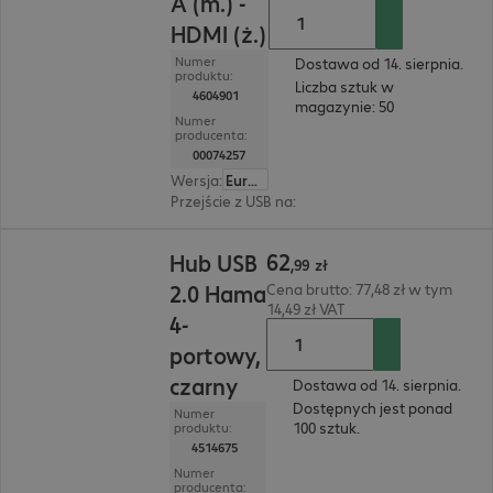
A (m.) -
HDMI (ż.)
Numer
Dostawa od 14. sierpnia.
produktu:
Liczba sztuk w
4604901
magazynie: 50
Numer
producenta:
00074257
Wersja
:
Europa
Przejście z USB na
:
HDMI(A)
62,99 zł
62
Hub USB
,
99
zł
2.0 Hama
Cena brutto: 77,48 zł w tym
14,49 zł VAT
4-
portowy,
czarny
Dostawa od 14. sierpnia.
Dostępnych jest ponad
Numer
100 sztuk.
produktu:
4514675
Numer
producenta: