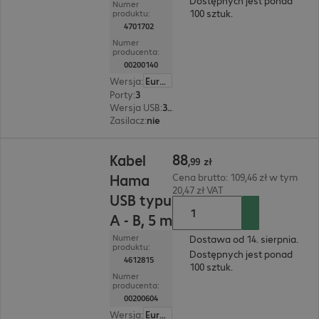
Dostępnych jest ponad
Numer
100 sztuk.
produktu:
4701702
Numer
producenta:
00200140
Wersja
:
Europa
Porty
:
3
Wersja USB
:
3.0
Zasilacz
:
nie
88,99 zł
88
Kabel
,
99
zł
Hama
Cena brutto: 109,46 zł w tym
20,47 zł VAT
USB typu
A - B, 5 m
Numer
Dostawa od 14. sierpnia.
produktu:
Dostępnych jest ponad
4612815
100 sztuk.
Numer
producenta:
00200604
Wersja
:
Europa