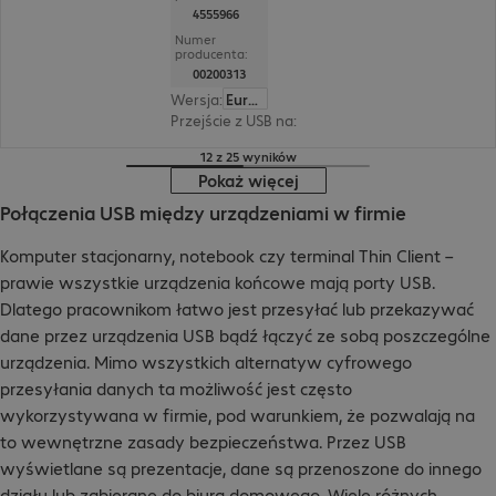
4555966
Numer
producenta:
00200313
Wersja
:
Europa
Przejście z USB na
:
HDMI(A), VGA (HD15)
12 z 25 wyników
Pokaż więcej
Połączenia USB między urządzeniami w firmie
Komputer stacjonarny, notebook czy terminal Thin Client –
prawie wszystkie urządzenia końcowe mają porty USB.
Dlatego pracownikom łatwo jest przesyłać lub przekazywać
dane przez urządzenia USB bądź łączyć ze sobą poszczególne
urządzenia. Mimo wszystkich alternatyw cyfrowego
przesyłania danych ta możliwość jest często
wykorzystywana w firmie, pod warunkiem, że pozwalają na
to wewnętrzne zasady bezpieczeństwa. Przez USB
wyświetlane są prezentacje, dane są przenoszone do innego
działu lub zabierane do biura domowego. Wiele różnych