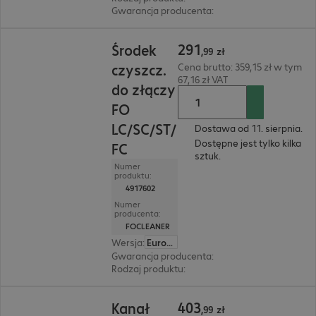
Gwarancja producenta
:
30 lat bring-in (szczeg
291,99 zł
291
Środek
,
99
zł
czyszcz.
Cena brutto: 359,15 zł w tym
67,16 zł VAT
do złączy
FO
LC/SC/ST/
Dostawa od 11. sierpnia.
Dostępne jest tylko kilka
FC
sztuk.
Numer
produktu:
4917602
Numer
producenta:
FOCLEANER
Wersja
:
Europa
Gwarancja producenta
:
2 lata bring-in (szczeg
Rodzaj produktu
:
Oczyszczenie
403,99 zł
403
Kanał
,
99
zł