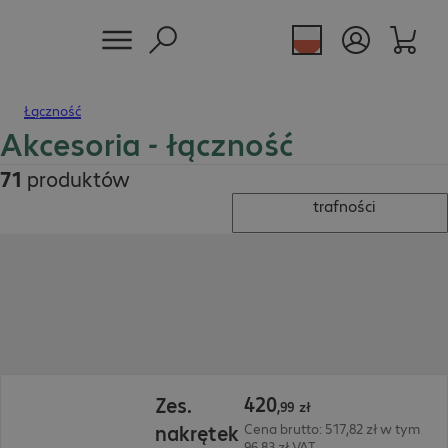
Łączność
Akcesoria - łączność
71
produktów
trafności
420,99 zł
420
Zes.
,
99
zł
nakrętek
Cena brutto: 517,82 zł w tym
96,83 zł VAT