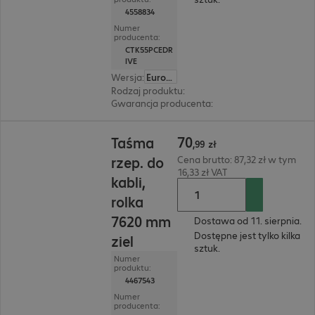
4558834
Numer
producenta:
CTK55PCEDR
IVE
Wersja
:
Europa
Rodzaj produktu
:
narzędzie
Gwarancja producenta
:
2 lata bring-in (szczeg
70,99 zł
70
Taśma
,
99
zł
rzep. do
Cena brutto: 87,32 zł w tym
16,33 zł VAT
kabli,
rolka
7620 mm
Dostawa od 11. sierpnia.
Dostępne jest tylko kilka
ziel
sztuk.
Numer
produktu:
4467543
Numer
producenta: