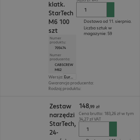
klatk.
StarTech
M6 100
Dostawa od 11. sierpnia.
Liczba sztuk w
szt
magazynie: 59
Numer
produktu:
705474
Numer
producenta:
CABSCREW
M62
Wersja
:
Europa
Gwarancja producenta
:
30 lat bring-in (szczeg
Rodzaj produktu
:
Śruby
148,99 zł
148
Zestaw
,
99
zł
narzędzi
Cena brutto: 183,26 zł w tym
34,27 zł VAT
StarTech,
24-