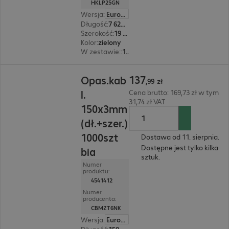
HKLP25GN
Wersja
:
Europa
Długość
:
7 620 mm
Szerokość
:
19 mm
Kolor
:
zielony
W zestawie:
:
1 szt.
137,99 zł
137
Opas.kab
,
99
zł
l.
Cena brutto: 169,73 zł w tym
31,74 zł VAT
150x3mm
(dł.+szer.)
1000szt
Dostawa od 11. sierpnia.
Dostępne jest tylko kilka
bia
sztuk.
Numer
produktu:
4541412
Numer
producenta:
CBMZT6NK
Wersja
:
Europa