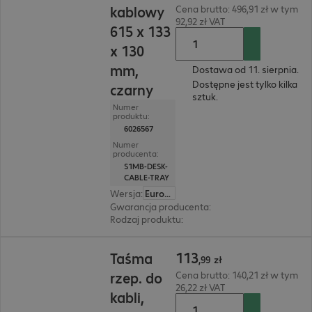
kablowy
Cena brutto: 496,91 zł w tym
92,92 zł VAT
615 x 133
x 130
mm,
Dostawa od 11. sierpnia.
Dostępne jest tylko kilka
czarny
sztuk.
Numer
produktu:
6026567
Numer
producenta:
S1MB-DESK-
CABLE-TRAY
Wersja
:
Europa
Gwarancja producenta
:
5 lat bring-in (szczegó
Rodzaj produktu
:
kanał kablowy
113,99 zł
113
Taśma
,
99
zł
rzep. do
Cena brutto: 140,21 zł w tym
26,22 zł VAT
kabli,