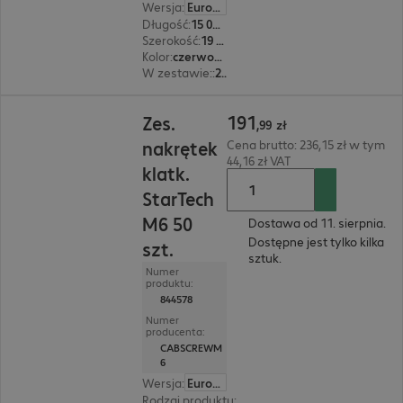
Wersja
:
Europa
Długość
:
15 000 mm
Szerokość
:
19 mm
Kolor
:
czerwony
W zestawie:
:
2 szt.
191,99 zł
191
Zes.
,
99
zł
nakrętek
Cena brutto: 236,15 zł w tym
44,16 zł VAT
klatk.
StarTech
M6 50
Dostawa od 11. sierpnia.
Dostępne jest tylko kilka
szt.
sztuk.
Numer
produktu:
844578
Numer
producenta:
CABSCREWM
6
Wersja
:
Europa
Rodzaj produktu
:
Śruby