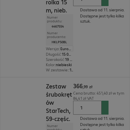
rolka 15
m, nieb.
Dostawa od 11. sierpnia.
Dostępne jest tylko kilka
Numer
sztuk.
produktu:
4467554
Numer
producenta:
HKLP50BL
Wersja
:
Europa
Długość
:
15 000 mm
Szerokość
:
19 mm
Kolor
:
niebieski
W zestawie:
:
1 szt.
366,99 zł
366
Zestaw
,
99
zł
śrubokręt
Cena brutto: 451,40 zł w tym
84,41 zł VAT
ów
StarTech,
59-częśc.
Dostawa od 11. sierpnia.
Dostępne jest tylko kilka
Numer
sztuk.
produktu: