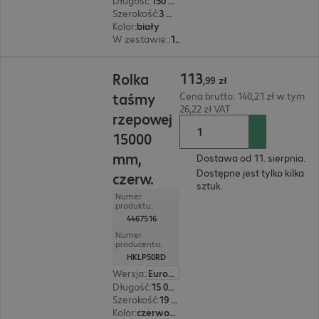
Długość
:
150 mm
Szerokość
:
3 mm
Kolor
:
biały
W zestawie:
:
1000 sztuk
113,99 zł
113
Rolka
,
99
zł
taśmy
Cena brutto: 140,21 zł w tym
26,22 zł VAT
rzepowej
15000
mm,
Dostawa od 11. sierpnia.
Dostępne jest tylko kilka
czerw.
sztuk.
Numer
produktu:
4467516
Numer
producenta:
HKLP50RD
Wersja
:
Europa
Długość
:
15 000 mm
Szerokość
:
19 mm
Kolor
:
czerwony