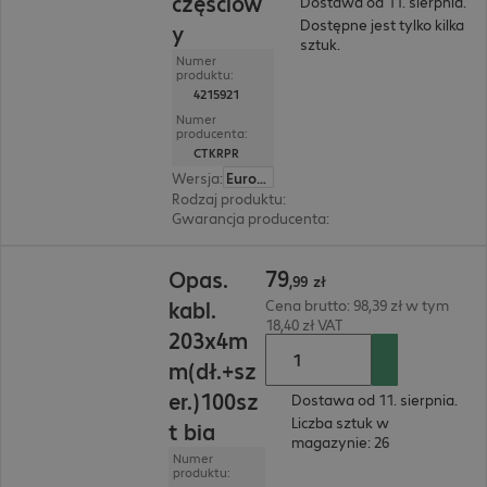
częściow
Dostawa od 11. sierpnia.
Dostępne jest tylko kilka
y
sztuk.
Numer
produktu:
4215921
Numer
producenta:
CTKRPR
Wersja
:
Europa
Rodzaj produktu
:
narzędzie
Gwarancja producenta
:
2 lata bring-in (szczeg
79,99 zł
79
Opas.
,
99
zł
kabl.
Cena brutto: 98,39 zł w tym
18,40 zł VAT
203x4m
m(dł.+sz
er.)100sz
Dostawa od 11. sierpnia.
Liczba sztuk w
t bia
magazynie: 26
Numer
produktu: