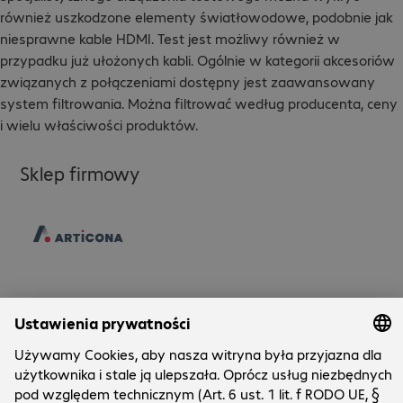
również uszkodzone elementy światłowodowe, podobnie jak
niesprawne kable HDMI. Test jest możliwy również w
przypadku już ułożonych kabli. Ogólnie w kategorii akcesoriów
związanych z połączeniami dostępny jest zaawansowany
system filtrowania. Można filtrować według producenta, ceny
i wielu właściwości produktów.
Sklep firmowy
Bechtle direct