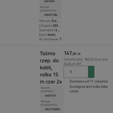
4541461
Numer
producenta:
CBMZT8N
Wersja
:
Europa
Długość
:
203 mm
Szerokość
:
4 mm
Kolor
:
biały
W zestawie:
:
100 sztuk
147,99 zł
147
Taśma
,
99
zł
rzep. do
Cena brutto: 182,03 zł w tym
34,04 zł VAT
kabli,
rolka 15
m czer 2x
Dostawa od 11. sierpnia.
Dostępne jest tylko kilka
Numer
sztuk.
produktu:
4467519
Numer
producenta:
HKLP100RD