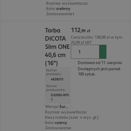
Rozmiar wyświetlacza
:
38,1 cm (15")
Kolor
:
srebrny
Zastosowanie
:
Notebook
112,99 zł
112
Torba
,
99
zł
DICOTA
Cena brutto: 138,98 zł w tym
25,99 zł VAT
Slim ONE
40,6 cm
(16")
Dostawa od 11. sierpnia.
Dostępnych jest ponad
Numer
100 sztuk.
produktu:
4820073
Numer
producenta:
D32092-RPE
T
Wersja
:
Europa
Rozmiar wyświetlacza
:
40,6 cm (16,0")
Kiesz.notebo (szer. x wys. gł.)
:
385 x 265 x 30 mm
Kolor
:
czarny
Zastosowanie
:
Notebook