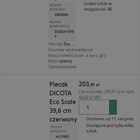
Liczba sztuk w
Numer
magazynie: 86
produktu:
4800090
Numer
producenta:
D32029-RPE
T
Wersja
:
Europa
Rozmiar wyświetlacza
:
35,8 cm (14,1")
Kiesz.notebo (szer. x wys. gł.)
:
350 x 245 x 35 m
Kolor
:
czarny
Zastosowanie
:
Notebook
203,99 zł
203
Plecak
,
99
zł
DICOTA
Cena brutto: 250,91 zł w tym
46,92 zł VAT
Eco Scale
39,6 cm
czerwony
Dostawa od 11. sierpnia.
Dostępne jest tylko kilka
Numer
sztuk.
produktu:
4421983