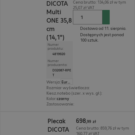
DICOTA
Cena brutto: 134,06 zł w tym
25,07 zł VAT
Multi
ONE 35,8
cm
Dostawa od 11. sierpnia.
Dostępnych jest ponad
(14,1")
100 sztuk.
Numer
produktu:
4819920
Numer
producenta:
D32087-RPE
T
Wersja
:
Europa
Rozmiar wyświetlacza
:
35,8 cm (14,1")
Kiesz.notebo (szer. x wys. gł.)
:
350 x 245 x 30 mm
Kolor
:
czarny
Zastosowanie
:
Notebook
698,99 zł
698
Plecak
,
99
zł
DICOTA
Cena brutto: 859,76 zł w tym
160,77 zł VAT