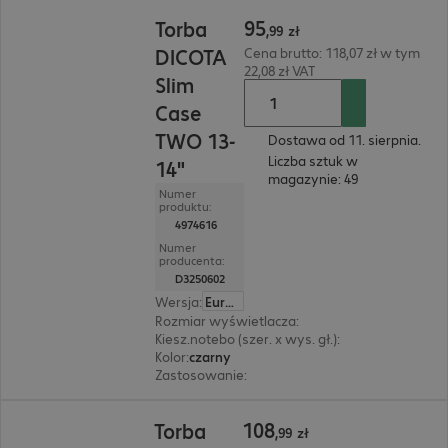
95,99 zł
95
Torba
,
99
zł
DICOTA
Cena brutto: 118,07 zł w tym
22,08 zł VAT
Slim
Case
TWO 13-
Dostawa od 11. sierpnia.
Liczba sztuk w
14"
magazynie: 49
Numer
produktu:
4974616
Numer
producenta:
D3250602
Wersja
:
Europa
Rozmiar wyświetlacza
:
35,6 cm (14")
Kiesz.notebo (szer. x wys. gł.)
:
350 x 245 x 25 m
Kolor
:
czarny
Zastosowanie
:
Notebook
108,99 zł
108
Torba
,
99
zł