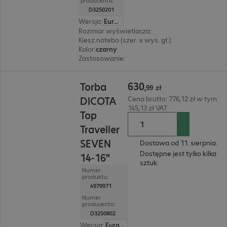
producenta:
D3250201
Wersja
:
Europa
Rozmiar wyświetlacza
:
35,6 cm (14")
Kiesz.notebo (szer. x wys. gł.)
:
350 x 245 x 40 m
Kolor
:
czarny
Zastosowanie
:
Notebook
630,99 zł
630
Torba
,
99
zł
DICOTA
Cena brutto: 776,12 zł w tym
145,13 zł VAT
Top
Traveller
SEVEN
Dostawa od 11. sierpnia.
Dostępne jest tylko kilka
14-16"
sztuk.
Numer
produktu:
4979971
Numer
producenta:
D3250802
Wersja
:
Europa