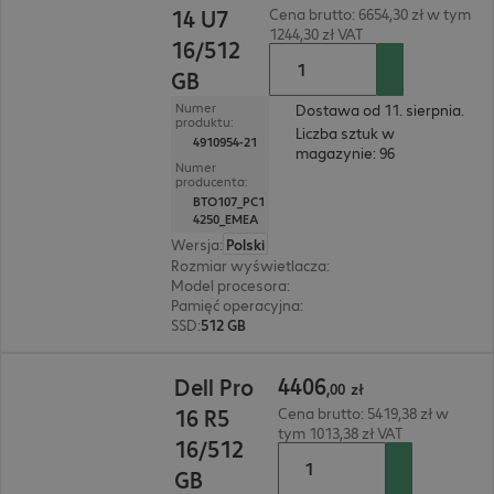
14 U7
Cena brutto: 6654,30 zł w tym
1244,30 zł VAT
16/512
GB
Numer
Dostawa od 11. sierpnia.
produktu:
Liczba sztuk w
4910954-21
magazynie: 96
Numer
producenta:
BTO107_PC1
4250_EMEA
Wersja
:
Polski
Rozmiar wyświetlacza
:
35,6 cm (14")
Model procesora
:
Intel Core Ultra 7 255U, 2,0 GH
Pamięć operacyjna
:
16 GB
SSD
:
512 GB
4406,00 zł
4406
Dell Pro
,
00
zł
16 R5
Cena brutto: 5419,38 zł w
tym 1013,38 zł VAT
16/512
GB