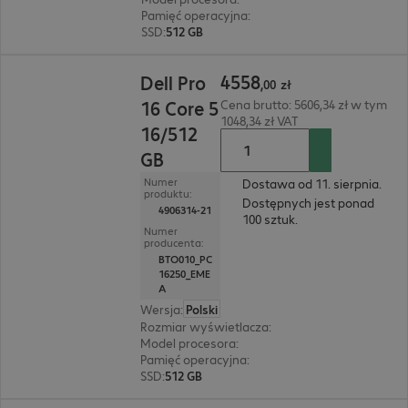
Pamięć operacyjna
:
16 GB
SSD
:
512 GB
4558,00 zł
4558
Dell Pro
,
00
zł
16 Core 5
Cena brutto: 5606,34 zł w tym
1048,34 zł VAT
16/512
GB
Numer
Dostawa od 11. sierpnia.
produktu:
Dostępnych jest ponad
4906314-21
100 sztuk.
Numer
producenta:
BTO010_PC
16250_EME
A
Wersja
:
Polski
Rozmiar wyświetlacza
:
40,6 cm (16,0")
Model procesora
:
Intel Core 5 120U, 1,4 GHz
Pamięć operacyjna
:
16 GB
SSD
:
512 GB