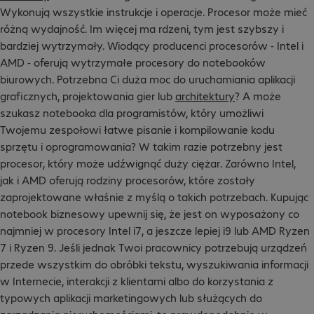
Wykonują wszystkie instrukcje i operacje. Procesor może mieć
różną wydajność. Im więcej ma rdzeni, tym jest szybszy i
bardziej wytrzymały. Wiodący producenci procesorów - Intel i
AMD - oferują wytrzymałe procesory do notebooków
biurowych. Potrzebna Ci duża moc do uruchamiania aplikacji
graficznych, projektowania gier lub
architektury
? A może
szukasz notebooka dla programistów, który umożliwi
Twojemu zespołowi łatwe pisanie i kompilowanie kodu
sprzętu i oprogramowania? W takim razie potrzebny jest
procesor, który może udźwignąć duży ciężar. Zarówno Intel,
jak i AMD oferują rodziny procesorów, które zostały
zaprojektowane właśnie z myślą o takich potrzebach. Kupując
notebook biznesowy upewnij się, że jest on wyposażony co
najmniej w procesory Intel i7, a jeszcze lepiej i9 lub AMD Ryzen
7 i Ryzen 9. Jeśli jednak Twoi pracownicy potrzebują urządzeń
przede wszystkim do obróbki tekstu, wyszukiwania informacji
w Internecie, interakcji z klientami albo do korzystania z
typowych aplikacji marketingowych lub służących do