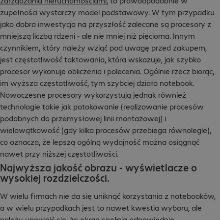
zarządzania nieruchomościami
, to prawdopodobnie w
zupełności wystarczy model podstawowy. W tym przypadku
jako dobra inwestycja na przyszłość zalecane są procesory z
mniejszą liczbą rdzeni - ale nie mniej niż pięcioma. Innym
czynnikiem, który należy wziąć pod uwagę przed zakupem,
jest częstotliwość taktowania, która wskazuje, jak szybko
procesor wykonuje obliczenia i polecenia. Ogólnie rzecz biorąc,
im wyższa częstotliwość, tym szybciej działa notebook.
Nowoczesne procesory wykorzystują jednak również
technologie takie jak potokowanie (realizowanie procesów
podobnych do przemysłowej linii montażowej) i
wielowątkowość (gdy kilka procesów przebiega równolegle),
co oznacza, że lepszą ogólną wydajność można osiągnąć
nawet przy niższej częstotliwości.
Najwyższa jakość obrazu - wyświetlacze o
wysokiej rozdzielczości.
W wielu firmach nie da się uniknąć korzystania z notebooków,
a w wielu przypadkach jest to nawet kwestia wyboru, ale
należy upewnić się, że ekran spełnia odpowiednie