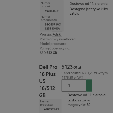
Numer
Dostawa od 11. sierpnia.
produktu:
Dostępne jest tylko kilka
4908515-21
sztuk.
Numer
producenta:
BTO507_PC1
6255_EMEA
Wersja
:
Polski
Rozmiar wyświetlacza
:
40,6 cm (16,0")
Model procesora
:
AMD Ryzen 5 220, 3,20 GHz
Pamięć operacyjna
:
16 GB
SSD
:
512 GB
5123,00 zł
5123
Dell Pro
,
00
zł
16 Plus
Cena brutto: 6301,29 zł w tym
1178,29 zł VAT
U5
16/512
GB
Dostawa od 11. sierpnia.
Liczba sztuk w
Numer
magazynie: 30
produktu:
4906331-21