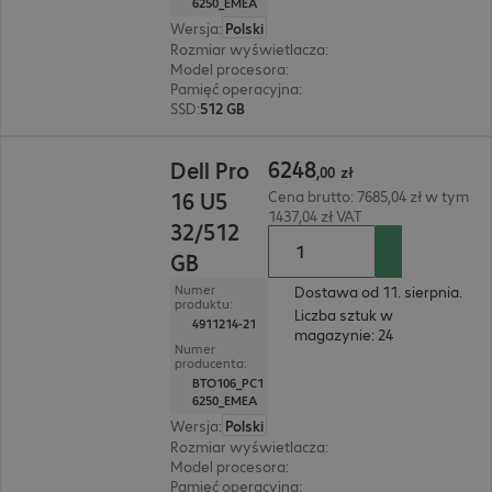
6250_EMEA
Wersja
:
Polski
Rozmiar wyświetlacza
:
40,6 cm (16,0")
Model procesora
:
Intel Core Ultra 5 235U, 2,0 GH
Pamięć operacyjna
:
32 GB
SSD
:
512 GB
6248,00 zł
6248
Dell Pro
,
00
zł
16 U5
Cena brutto: 7685,04 zł w tym
1437,04 zł VAT
32/512
GB
Numer
Dostawa od 11. sierpnia.
produktu:
Liczba sztuk w
4911214-21
magazynie: 24
Numer
producenta:
BTO106_PC1
6250_EMEA
Wersja
:
Polski
Rozmiar wyświetlacza
:
40,6 cm (16,0")
Model procesora
:
Intel Core Ultra 5 235U, 2,0 GH
Pamięć operacyjna
:
32 GB