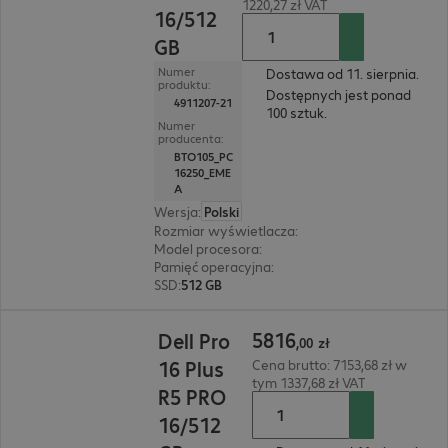
1220,27 zł VAT
16/512
GB
Numer
Dostawa od 11. sierpnia.
produktu:
Dostępnych jest ponad
4911207-21
100 sztuk.
Numer
producenta:
BTO105_PC
16250_EME
A
Wersja
:
Polski
Rozmiar wyświetlacza
:
40,6 cm (16,0")
Model procesora
:
Intel Core Ultra 5 235U, 2,0 GH
Pamięć operacyjna
:
16 GB
SSD
:
512 GB
5816,00 zł
5816
Dell Pro
,
00
zł
16 Plus
Cena brutto: 7153,68 zł w
tym 1337,68 zł VAT
R5 PRO
16/512