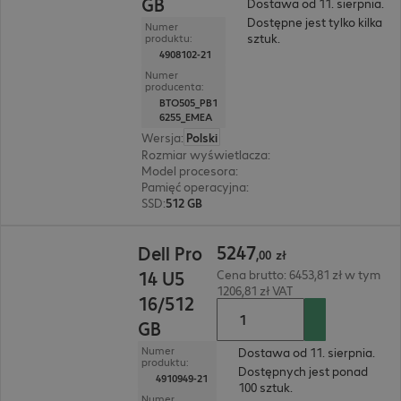
GB
Dostawa od 11. sierpnia.
Dostępne jest tylko kilka
Numer
sztuk.
produktu:
4908102-21
Numer
producenta:
BTO505_PB1
6255_EMEA
Wersja
:
Polski
Rozmiar wyświetlacza
:
40,6 cm (16,0")
Model procesora
:
AMD Ryzen 5 PRO 230, 3,5 G
Pamięć operacyjna
:
16 GB
SSD
:
512 GB
5247,00 zł
5247
Dell Pro
,
00
zł
14 U5
Cena brutto: 6453,81 zł w tym
1206,81 zł VAT
16/512
GB
Numer
Dostawa od 11. sierpnia.
produktu:
Dostępnych jest ponad
4910949-21
100 sztuk.
Numer