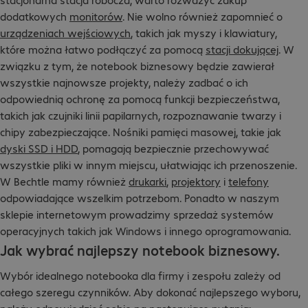
dodatkowych
monitorów
. Nie wolno również zapomnieć o
urządzeniach wejściowych
, takich jak myszy i klawiatury,
które można łatwo podłączyć za pomocą
stacji dokującej
. W
związku z tym, że notebook biznesowy będzie zawierał
wszystkie najnowsze projekty, należy zadbać o ich
odpowiednią ochronę za pomocą funkcji bezpieczeństwa,
takich jak czujniki linii papilarnych, rozpoznawanie twarzy i
chipy zabezpieczające. Nośniki pamięci masowej, takie jak
dyski SSD i HDD
, pomagają bezpiecznie przechowywać
wszystkie pliki w innym miejscu, ułatwiając ich przenoszenie.
W Bechtle mamy również
drukarki
,
projektory
i
telefony
odpowiadające wszelkim potrzebom. Ponadto w naszym
sklepie internetowym prowadzimy sprzedaż systemów
operacyjnych takich jak Windows i innego oprogramowania.
Jak wybrać najlepszy notebook biznesowy.
Wybór idealnego notebooka dla firmy i zespołu zależy od
całego szeregu czynników. Aby dokonać najlepszego wyboru,