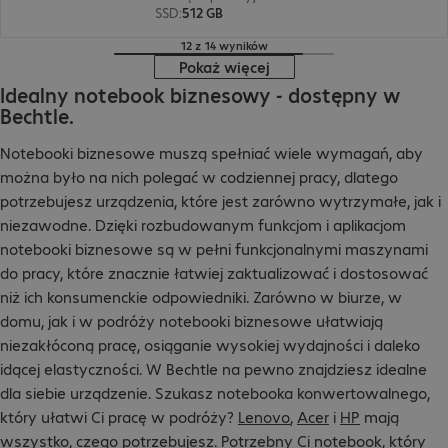
SSD
:
512 GB
12 z 14 wyników
Pokaż więcej
Idealny notebook biznesowy - dostępny w
Bechtle.
Notebooki biznesowe muszą spełniać wiele wymagań, aby
można było na nich polegać w codziennej pracy, dlatego
potrzebujesz urządzenia, które jest zarówno wytrzymałe, jak i
niezawodne. Dzięki rozbudowanym funkcjom i aplikacjom
notebooki biznesowe są w pełni funkcjonalnymi maszynami
do pracy, które znacznie łatwiej zaktualizować i dostosować
niż ich konsumenckie odpowiedniki. Zarówno w biurze, w
domu, jak i w podróży notebooki biznesowe ułatwiają
niezakłóconą pracę, osiąganie wysokiej wydajności i daleko
idącej elastyczności. W Bechtle na pewno znajdziesz idealne
dla siebie urządzenie. Szukasz notebooka konwertowalnego,
który ułatwi Ci pracę w podróży?
Lenovo
,
Acer
i
HP
mają
wszystko, czego potrzebujesz. Potrzebny Ci notebook, który