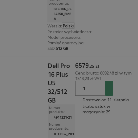
producenta:
BTO106_PC
14250_EME
A
Wersja
:
Polski
Rozmiar wyświetlacza
:
35,6 cm (14")
Model procesora
:
Intel Core Ultra 5 235U, 2,0 GH
Pamięć operacyjna
:
16 GB
SSD
:
512 GB
6579,25 zł
6579
Dell Pro
,
25
zł
16 Plus
Cena brutto: 8092,48 zł w tym
1513,23 zł VAT
U5
32/512
GB
Dostawa od 11. sierpnia.
Liczba sztuk w
Numer
magazynie: 29
produktu:
4911221-21
Numer
producenta:
BTO104_PB1