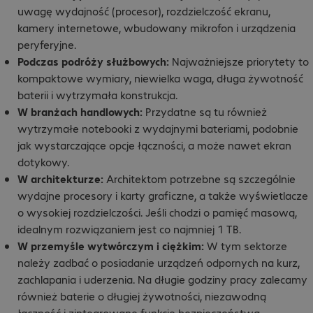
uwagę wydajność (procesor), rozdzielczość ekranu,
kamery internetowe, wbudowany mikrofon i urządzenia
peryferyjne.
Podczas podróży służbowych:
Najważniejsze priorytety to
kompaktowe wymiary, niewielka waga, długa żywotność
baterii i wytrzymała konstrukcja.
W branżach handlowych:
Przydatne są tu również
wytrzymałe notebooki z wydajnymi bateriami, podobnie
jak wystarczające opcje łączności, a może nawet ekran
dotykowy.
W architekturze:
Architektom potrzebne są szczególnie
wydajne procesory i karty graficzne, a także wyświetlacze
o wysokiej rozdzielczości. Jeśli chodzi o pamięć masową,
idealnym rozwiązaniem jest co najmniej 1 TB.
W przemyśle wytwórczym i ciężkim:
W tym sektorze
należy zadbać o posiadanie urządzeń odpornych na kurz,
zachlapania i uderzenia. Na długie godziny pracy zalecamy
również baterie o długiej żywotności, niezawodną
łączność i zintegrowane funkcje bezpieczeństwa.