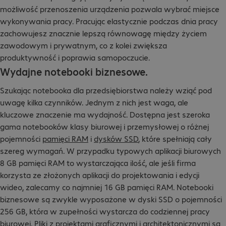
możliwość przenoszenia urządzenia pozwala wybrać miejsce
wykonywania pracy. Pracując elastycznie podczas dnia pracy
zachowujesz znacznie lepszą równowagę między życiem
zawodowym i prywatnym, co z kolei zwiększa
produktywność i poprawia samopoczucie.
Wydajne notebooki biznesowe.
Szukając notebooka dla przedsiębiorstwa należy wziąć pod
uwagę kilka czynników. Jednym z nich jest waga, ale
kluczowe znaczenie ma wydajność. Dostępna jest szeroka
gama notebooków klasy biurowej i przemysłowej o różnej
pojemności
pamięci RAM
i
dysków SSD
, które spełniają cały
szereg wymagań. W przypadku typowych aplikacji biurowych
8 GB pamięci RAM to wystarczająca ilość, ale jeśli firma
korzysta ze złożonych aplikacji do projektowania i edycji
wideo, zalecamy co najmniej 16 GB pamięci RAM. Notebooki
biznesowe są zwykle wyposażone w dyski SSD o pojemności
256 GB, która w zupełności wystarcza do codziennej pracy
biurowej. Pliki z
projektami graficznymi
i architektonicznymi są