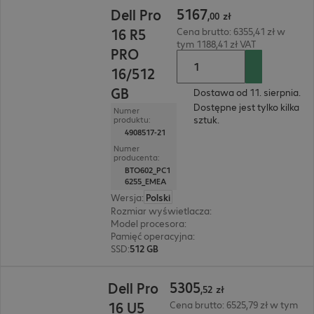
5167,00 zł
5167
Dell Pro
,
00
zł
16 R5
Cena brutto: 6355,41 zł w
tym 1188,41 zł VAT
PRO
16/512
GB
Dostawa od 11. sierpnia.
Dostępne jest tylko kilka
Numer
sztuk.
produktu:
4908517-21
Numer
producenta:
BTO602_PC1
6255_EMEA
Wersja
:
Polski
Rozmiar wyświetlacza
:
40,6 cm (16,0")
Model procesora
:
AMD Ryzen AI 5 PRO 340, 2,0
Pamięć operacyjna
:
16 GB
SSD
:
512 GB
5305,52 zł
5305
Dell Pro
,
52
zł
16 U5
Cena brutto: 6525,79 zł w tym