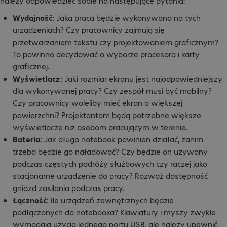
należy odpowiedzieć sobie na następujące pytania:
Wydajność:
Jaka praca będzie wykonywana na tych
urządzeniach? Czy pracownicy zajmują się
przetwarzaniem tekstu czy projektowaniem graficznym?
To powinno decydować o wyborze procesora i karty
graficznej.
Wyświetlacz:
Jaki rozmiar ekranu jest najodpowiedniejszy
dla wykonywanej pracy? Czy zespół musi być mobilny?
Czy pracownicy woleliby mieć ekran o większej
powierzchni? Projektantom będą potrzebne większe
wyświetlacze niż osobom pracującym w terenie.
Bateria:
Jak długo notebook powinien działać, zanim
trzeba będzie go naładować? Czy będzie on używany
podczas częstych podróży służbowych czy raczej jako
stacjonarne urządzenie do pracy? Rozważ dostępność
gniazd zasilania podczas pracy.
Łączność:
Ile urządzeń zewnętrznych będzie
podłączonych do notebooka? Klawiatury i myszy zwykle
wymagają użycia jednego portu USB, ale należy upewnić