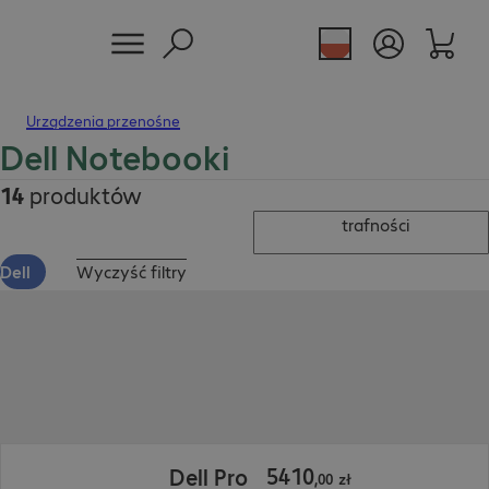
Urządzenia przenośne
Dell Notebooki
14
produktów
trafności
Dell
Wyczyść filtry
5410,00 zł
5410
Dell Pro
,
00
zł