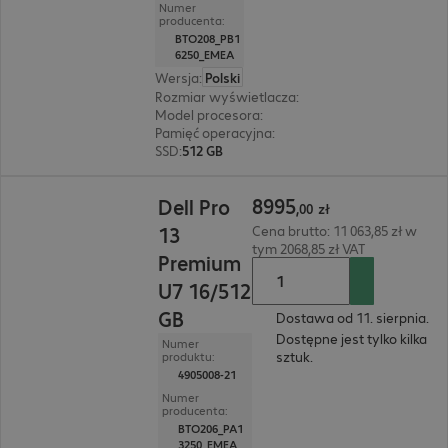
Numer
producenta:
BTO208_PB1
6250_EMEA
Wersja
:
Polski
Rozmiar wyświetlacza
:
40,6 cm (16,0")
Model procesora
:
Intel Core Ultra 5 236V, 2,1 GH
Pamięć operacyjna
:
16 GB
SSD
:
512 GB
8995,00 zł
8995
Dell Pro
,
00
zł
13
Cena brutto: 11 063,85 zł w
tym 2068,85 zł VAT
Premium
U7 16/512
GB
Dostawa od 11. sierpnia.
Dostępne jest tylko kilka
Numer
sztuk.
produktu:
4905008-21
Numer
producenta:
BTO206_PA1
3250_EMEA