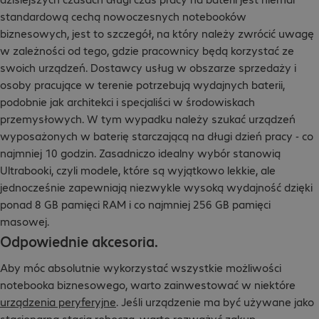
standardową cechą nowoczesnych notebooków
biznesowych, jest to szczegół, na który należy zwrócić uwagę
w zależności od tego, gdzie pracownicy będą korzystać ze
swoich urządzeń. Dostawcy usług w obszarze sprzedaży i
osoby pracujące w terenie potrzebują wydajnych baterii,
podobnie jak architekci i specjaliści w środowiskach
przemysłowych. W tym wypadku należy szukać urządzeń
wyposażonych w baterię starczającą na długi dzień pracy - co
najmniej 10 godzin. Zasadniczo idealny wybór stanowią
Ultrabooki, czyli modele, które są wyjątkowo lekkie, ale
jednocześnie zapewniają niezwykle wysoką wydajność dzięki
ponad 8 GB pamięci RAM i co najmniej 256 GB pamięci
masowej.
Odpowiednie akcesoria.
Aby móc absolutnie wykorzystać wszystkie możliwości
notebooka biznesowego, warto zainwestować w niektóre
urządzenia peryferyjne
. Jeśli urządzenie ma być używane jako
stacjonarna stacja robocza, warto rozważyć zakup