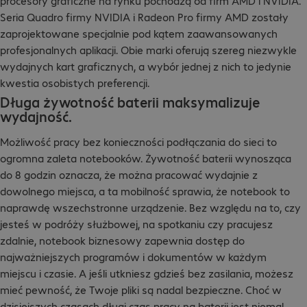
procesory graficzne na rynku pochodzą od firm AMD i NVIDIA.
Seria Quadro firmy NVIDIA i Radeon Pro firmy AMD zostały
zaprojektowane specjalnie pod kątem zaawansowanych
profesjonalnych aplikacji. Obie marki oferują szereg niezwykle
wydajnych kart graficznych, a wybór jednej z nich to jedynie
kwestia osobistych preferencji.
Długa żywotność baterii maksymalizuje
wydajność.
Możliwość pracy bez konieczności podłączania do sieci to
ogromna zaleta notebooków. Żywotność baterii wynosząca
do 8 godzin oznacza, że można pracować wydajnie z
dowolnego miejsca, a ta mobilność sprawia, że notebook to
naprawdę wszechstronne urządzenie. Bez względu na to, czy
jesteś w podróży służbowej, na spotkaniu czy pracujesz
zdalnie, notebook biznesowy zapewnia dostęp do
najważniejszych programów i dokumentów w każdym
miejscu i czasie. A jeśli utkniesz gdzieś bez zasilania, możesz
mieć pewność, że Twoje pliki są nadal bezpieczne. Choć w
dzisiejszych czasach długi czas pracy na baterii jest niemal