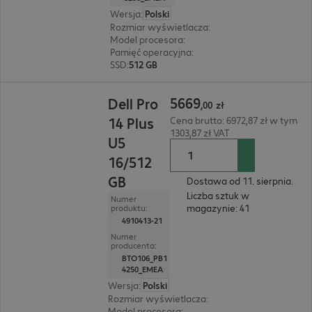
Wersja
:
Polski
Rozmiar wyświetlacza
:
33,8 cm (13,3")
Model procesora
:
Intel Core Ultra 7 266V, 2,2 G
Pamięć operacyjna
:
16 GB
SSD
:
512 GB
5669,00 zł
5669
Dell Pro
,
00
zł
14 Plus
Cena brutto: 6972,87 zł w tym
1303,87 zł VAT
U5
16/512
GB
Dostawa od 11. sierpnia.
Liczba sztuk w
Numer
magazynie: 41
produktu:
4910413-21
Numer
producenta:
BTO106_PB1
4250_EMEA
Wersja
:
Polski
Rozmiar wyświetlacza
:
35,6 cm (14")
Model procesora
:
Intel Core Ultra 5 235U, 2,0 GH